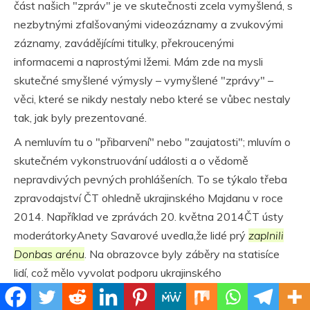
část našich "zpráv" je ve skutečnosti zcela vymyšlená, s
nezbytnými zfalšovanými videozáznamy a zvukovými
záznamy, zavádějícími titulky, překroucenými
informacemi a naprostými lžemi. Mám zde na mysli
skutečné smyšlené výmysly – vymyšlené "zprávy" –
věci, které se nikdy nestaly nebo které se vůbec nestaly
tak, jak byly prezentované.
A nemluvím tu o "přibarvení" nebo "zaujatosti"; mluvím o
skutečném vykonstruování události a o vědomě
nepravdivých pevných prohlášeních. To se týkalo třeba
zpravodajství ČT ohledně
ukrajinského Majdanu
v roce
2014. Například ve zprávách 20. května 2014ČT ústy
moderátorkyAnety Savarové uvedla,že lidé prý
zaplnili
Donbas arénu
. Na obrazovce byly záběry na statisíce
lidí, což mělo vyvolat podporu ukrajinského
režimu.Originální záběry ukázaly, že tam bylo jen pár