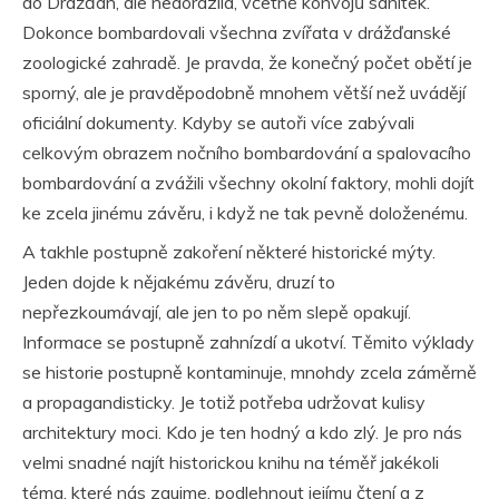
do Drážďan, ale nedorazila, včetně konvojů sanitek.
Dokonce bombardovali všechna zvířata v drážďanské
zoologické zahradě. Je pravda, že konečný počet obětí je
sporný, ale je pravděpodobně mnohem větší než uvádějí
oficiální dokumenty. Kdyby se autoři více zabývali
celkovým obrazem nočního bombardování a spalovacího
bombardování a zvážili všechny okolní faktory, mohli dojít
ke zcela jinému závěru, i když ne tak pevně doloženému.
A takhle postupně zakoření některé historické mýty.
Jeden dojde k nějakému závěru, druzí to
nepřezkoumávají, ale jen to po něm slepě opakují.
Informace se postupně zahnízdí a ukotví. Těmito výklady
se historie postupně kontaminuje, mnohdy zcela záměrně
a propagandisticky. Je totiž potřeba udržovat kulisy
architektury moci. Kdo je ten hodný a kdo zlý. Je pro nás
velmi snadné najít historickou knihu na téměř jakékoli
téma, které nás zaujme, podlehnout jejímu čtení a z