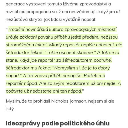
generace vystaveni tomuto lživému zpravodajství a
rozsáhlou propagandu si už ani neuvědomují, i když jim už
nezůstává skryta. Jak kdosi výstižně napsal:
"
Tradiční novinářská kultura zpravodajských místností
určuje základní povahu příběhu ještě předtím, než jsou
shromážděna fakta“. Mladý reportér napíše odhalení, ale
šéfredaktor řekne: "Tohle asi neotiskneme." A tak se to
stane. Když jde reportér za šéfredaktorem podruhé,
šéfredaktor mu řekne: "Nemyslím si, že je to dobrý
nápad." A tak znovu příběh nenapíše. Potřetí má
reportér nápad. Ale za svým redaktorem už ani nejde. A
počtvrté už nedostane ani ten nápad.
"
Myslím, že to prohlásil Nicholas Johnson, nejsem si ale
jistý.
Ideozprávy podle politického úhlu