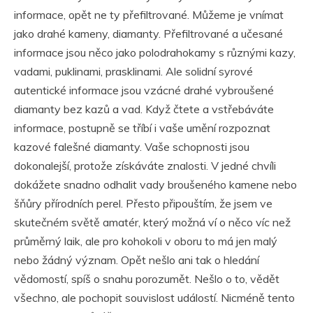
informace, opět ne ty přefiltrované. Můžeme je vnímat
jako drahé kameny, diamanty. Přefiltrované a učesané
informace jsou něco jako polodrahokamy s různými kazy,
vadami, puklinami, prasklinami. Ale solidní syrové
autentické informace jsou vzácné drahé vybroušené
diamanty bez kazů a vad. Když čtete a vstřebáváte
informace, postupně se tříbí i vaše umění rozpoznat
kazové falešné diamanty. Vaše schopnosti jsou
dokonalejší, protože získáváte znalosti. V jedné chvíli
dokážete snadno odhalit vady broušeného kamene nebo
šňůry přírodních perel. Přesto připouštím, že jsem ve
skutečném světě amatér, který možná ví o něco víc než
průměrný laik, ale pro kohokoli v oboru to má jen malý
nebo žádný význam. Opět nešlo ani tak o hledání
vědomostí, spíš o snahu porozumět. Nešlo o to, vědět
všechno, ale pochopit souvislost událostí. Nicméně tento