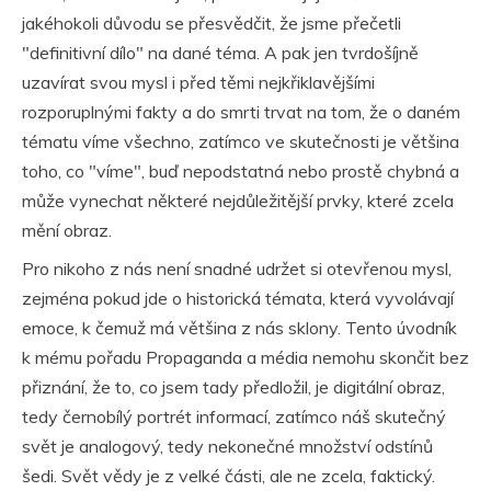
jakéhokoli důvodu se přesvědčit, že jsme přečetli
"definitivní dílo" na dané téma. A pak jen tvrdošíjně
uzavírat svou mysl i před těmi nejkřiklavějšími
rozporuplnými fakty a do smrti trvat na tom, že o daném
tématu víme všechno, zatímco ve skutečnosti je většina
toho, co "víme", buď nepodstatná nebo prostě chybná a
může vynechat některé nejdůležitější prvky, které zcela
mění obraz.
Pro nikoho z nás není snadné udržet si otevřenou mysl,
zejména pokud jde o historická témata, která vyvolávají
emoce, k čemuž má většina z nás sklony. Tento úvodník
k mému pořadu Propaganda a média nemohu skončit bez
přiznání, že to, co jsem tady předložil, je digitální obraz,
tedy černobílý portrét informací, zatímco náš skutečný
svět je analogový, tedy nekonečné množství odstínů
šedi. Svět vědy je z velké části, ale ne zcela, faktický.