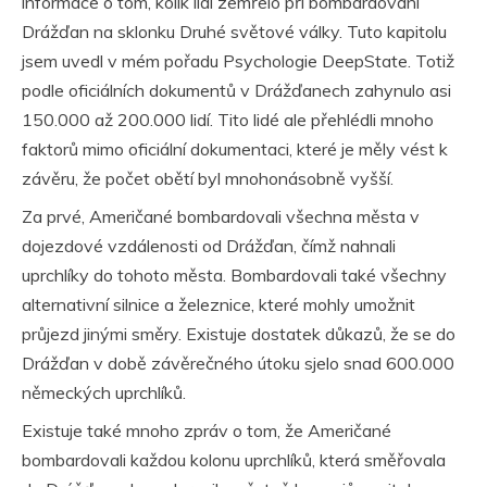
informace o tom, kolik lidí zemřelo při bombardování
Drážďan na sklonku Druhé světové války. Tuto kapitolu
jsem uvedl v mém pořadu Psychologie
DeepState
. Totiž
podle oficiálních dokumentů v Drážďanech zahynulo asi
150.000 až 200.000 lidí. Tito lidé ale přehlédli mnoho
faktorů mimo oficiální dokumentaci, které je měly vést k
závěru, že počet obětí byl mnohonásobně vyšší.
Za prvé, Američané bombardovali všechna města v
dojezdové vzdálenosti od Drážďan, čímž nahnali
uprchlíky do tohoto města. Bombardovali také všechny
alternativní silnice a železnice, které mohly umožnit
průjezd jinými směry. Existuje dostatek důkazů, že se do
Drážďan v době závěrečného útoku sjelo snad 600.000
německých uprchlíků.
Existuje také mnoho zpráv o tom, že Američané
bombardovali každou kolonu uprchlíků, která směřovala