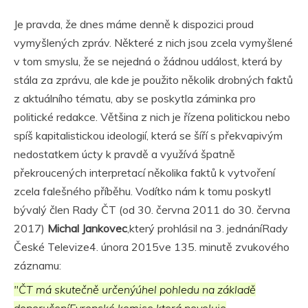
Je pravda, že dnes máme denně k dispozici proud
vymyšlených zpráv. Některé z nich jsou zcela vymyšlené
v tom smyslu, že se nejedná o žádnou událost, která by
stála za zprávu, ale kde je použito několik drobných faktů
z aktuálního tématu, aby se poskytla záminka pro
politické redakce. Většina z nich je řízena politickou nebo
spíš kapitalistickou ideologií, která se šíří s překvapivým
nedostatkem úcty k pravdě
a využívá špatně
překroucených interpretací několika faktů k vytvoření
zcela falešného příběhu. Vodítko nám k tomu poskytl
bývalý člen Rady ČT (od 30. června 2011 do 30. června
2017)
Michal Jankovec
,který prohlásil na 3. jednáníRady
České Televize4. února 2015ve 135. minutě zvukového
záznamu:
"ČT má skutečně určenýúhel pohledu na základě