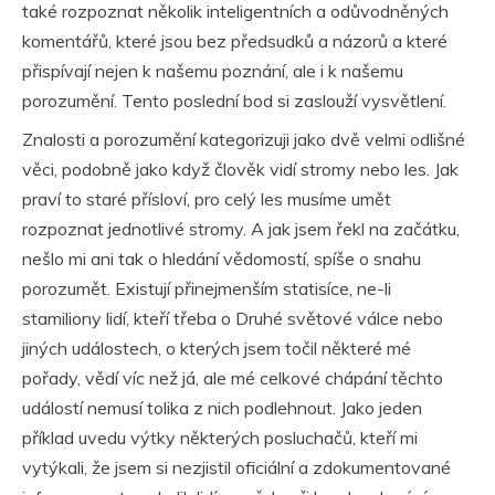
také rozpoznat několik inteligentních a odůvodněných
komentářů, které jsou bez předsudků a názorů a které
přispívají nejen k našemu poznání, ale i k našemu
porozumění. Tento poslední bod si zaslouží vysvětlení.
Znalosti a porozumění kategorizuji jako dvě velmi odlišné
věci, podobně jako když člověk vidí stromy nebo les. Jak
praví to staré přísloví, pro celý les musíme umět
rozpoznat jednotlivé stromy. A jak jsem řekl na začátku,
nešlo mi ani tak o hledání vědomostí, spíše o snahu
porozumět. Existují přinejmenším statisíce, ne-li
stamiliony lidí, kteří třeba o Druhé světové válce nebo
jiných událostech, o kterých jsem točil některé mé
pořady, vědí víc než já, ale mé celkové chápání těchto
událostí nemusí tolika z nich podlehnout. Jako jeden
příklad uvedu výtky některých posluchačů, kteří mi
vytýkali, že jsem si nezjistil oficiální a zdokumentované