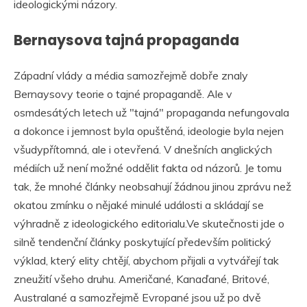
ideologickými názory.
Bernaysova tajná propaganda
Západní vlády a média samozřejmě dobře znaly
Bernaysovy teorie o tajné propagandě. Ale v
osmdesátých letech už "tajná" propaganda nefungovala
a dokonce i jemnost byla opuštěná, ideologie byla nejen
všudypřítomná, ale i otevřená. V dnešních anglických
médiích už není možné oddělit fakta od názorů. Je tomu
tak, že mnohé články neobsahují žádnou jinou zprávu než
okatou zmínku o nějaké minulé události a skládají se
výhradně z ideologického editorialu.Ve skutečnosti jde o
silně tendenční články poskytující především politický
výklad, který elity chtějí, abychom přijali a vytvářejí tak
zneužití všeho druhu. Američané, Kanaďané, Britové,
Australané a samozřejmě Evropané jsou už po dvě