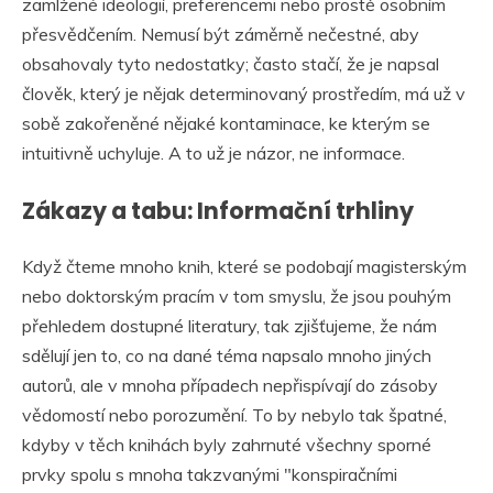
zamlžené ideologií, preferencemi nebo prostě osobním
přesvědčením. Nemusí být záměrně nečestné, aby
obsahovaly tyto nedostatky; často stačí, že je napsal
člověk, který je nějak determinovaný prostředím, má už v
sobě zakořeněné nějaké kontaminace, ke kterým se
intuitivně uchyluje. A to už je názor, ne informace.
Zákazy a tabu: Informační trhliny
Když čteme mnoho knih, které se podobají magisterským
nebo doktorským pracím v tom smyslu, že jsou pouhým
přehledem dostupné literatury, tak zjišťujeme, že nám
sdělují jen to, co na dané téma napsalo mnoho jiných
autorů, ale v mnoha případech nepřispívají do zásoby
vědomostí nebo porozumění. To by nebylo tak špatné,
kdyby v těch knihách byly zahrnuté všechny sporné
prvky spolu s mnoha takzvanými "konspiračními