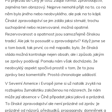
Po příjezdu do Číny je totiž zaujal formát zpravodajství,
zejména ten obrazový. Nejprve nemohli přijít na to, co na
něm bylo jiného nebo neobvyklého, ale pak na to kápli.
Čínské zpravodajství se jim zdálo jaksi strnulé, trochu
suchopárné nebo rezervované, možná opatrné.
Rezervovanost a opatrnost jsou samozřejmě čínskou
tradicí. Ale jak to posoudit u zpravodajství? Když jsme se
o tom bavili, tak první, co mě napadlo, bylo, že čínská
vláda možná kontroluje nejen obsah, ale i způsob, jakým
se zprávy podávají. Pomalu nám však docházelo, že
neobvyklý aspekt spočívá prostě v tom, že to jsou
zprávy bez komentáře. Prostá chronologie událostí.
V Severní Americe i Evropě jsme si už natolik zvykli na
rozbujelou žurnalistiku založenou na názorech, že nám
může její absence v Číně připadat jaksi jalová a prázdná.
To čínské zpravodajství ale není prázdné od zpráv. Je
prázdné od
názorů, předsudků, propagandy, domněnek a