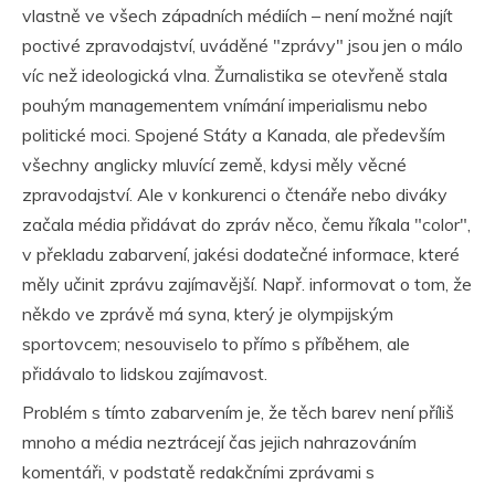
vlastně ve všech západních médiích – není možné najít
poctivé zpravodajství, uváděné "zprávy" jsou jen o málo
víc než ideologická vlna. Žurnalistika se otevřeně stala
pouhým managementem vnímání imperialismu nebo
politické moci. Spojené Státy a Kanada, ale především
všechny anglicky mluvící země, kdysi měly věcné
zpravodajství. Ale v konkurenci o čtenáře nebo diváky
začala média přidávat do zpráv něco, čemu říkala "color",
v překladu zabarvení, jakési dodatečné informace, které
měly učinit zprávu zajímavější. Např. informovat o tom, že
někdo ve zprávě má syna, který je olympijským
sportovcem; nesouviselo to přímo s příběhem, ale
přidávalo to lidskou zajímavost.
Problém s tímto zabarvením je, že těch barev není příliš
mnoho a média neztrácejí čas jejich nahrazováním
komentáři, v podstatě redakčními zprávami s