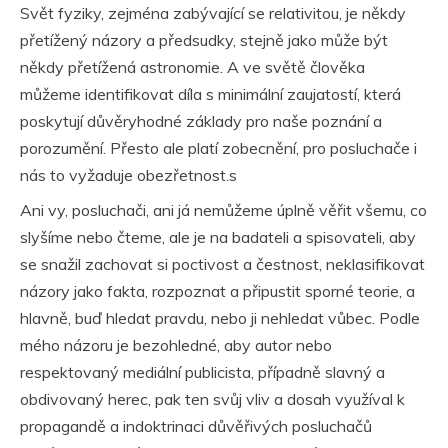
Svět fyziky, zejména zabývající se relativitou, je někdy
přetížený názory a předsudky, stejně jako může být
někdy přetížená astronomie. A ve světě člověka
můžeme identifikovat díla s minimální zaujatostí, která
poskytují důvěryhodné základy pro naše poznání a
porozumění. Přesto ale platí zobecnění, pro posluchače i
nás to vyžaduje obezřetnost.s
Ani vy, posluchači, ani já nemůžeme úplně věřit všemu, co
slyšíme nebo čteme, ale je na badateli a spisovateli, aby
se snažil zachovat si poctivost a čestnost, neklasifikovat
názory jako fakta, rozpoznat a připustit sporné teorie, a
hlavně, buď hledat pravdu, nebo ji nehledat vůbec. Podle
mého názoru je bezohledné, aby autor nebo
respektovaný mediální publicista, případně slavný a
obdivovaný herec, pak ten svůj vliv a dosah využíval k
propagandě a indoktrinaci důvěřivých posluchačů