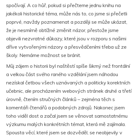
spočívají. A co hůř, pokud si přečteme jednu knihu na
jakékoli historické téma, může nás to, co jsme si přečetli
poprvé, navždy poznamenat a později se může ukázat,
že je nesmírně obtížné změnit názor, přestože jsme
objevili nezvratné důkazy, které jsou v rozporu s našimi
dříve vytvořenými názory a přesvědčeními třeba už ze
školy. Nemáme možnost se bránit.
Můj zájem o historii byl naštěstí spíše šikmý než frontální
a velkou část svého raného vzdělání jsem náhodou
nezískal četbou všech uznávaných a politicky korektních
učebnic, ale procházením webových stránek druhé a třetí
úrovně, čtením stručných článků – zejména těch s
komentáři čtenářů a podobných zdrojů. Nakonec jsem
toho viděl dost a začal jsem se věnovat samostatnému
výzkumu malých konkrétních témat, která mě zajímala.
Spousta věcí, které jsem se dozvěděl, se neobjevily v