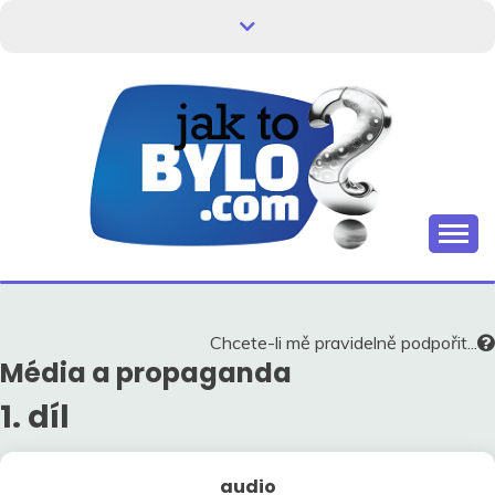
Skip
to
content
Kdo neví, jak to bylo, neovlivní, jak to bude.
HISTORIE V
SOUVISLOSTECH
Chcete-li mě pravidelně podpořit...
Média a propaganda
1. díl
audio