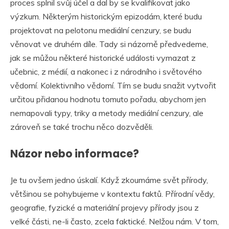
proces splnil svůj účel a dal by se kvalifikovat jako
výzkum. Některým historickým epizodám, které budu
projektovat na pelotonu mediální cenzury, se budu
věnovat ve druhém díle. Tady si názorně předvedeme,
jak se můžou některé historické události vymazat z
učebnic, z médií, a nakonec i z národního i světového
vědomí. Kolektivního vědomí. Tím se budu snažit vytvořit
určitou přidanou hodnotu tomuto pořadu, abychom jen
nemapovali typy, triky a metody mediální cenzury, ale
zároveň se také trochu něco dozvěděli.
Názor nebo informace?
Je tu ovšem jedno úskalí. Když zkoumáme svět přírody,
většinou se pohybujeme v kontextu faktů. Přírodní vědy,
geografie, fyzické a materiální projevy přírody jsou z
velké části, ne-li často, zcela faktické. Nelžou nám. V tom,