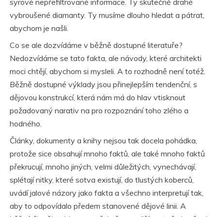
syrové nepřefiltrované informace. Ty skutečně drahé
vybroušené diamanty. Ty musíme dlouho hledat a pátrat,
abychom je našli.
Co se ale dozvídáme v běžně dostupné literatuře?
Nedozvídáme se tato fakta, ale návody, které architekti
moci chtějí, abychom si mysleli. A to rozhodně není totéž.
Běžně dostupné výklady jsou přinejlepším tendenční, s
dějovou konstrukcí, která nám má do hlav vtisknout
požadovaný narativ na pro rozpoznání toho zlého a
hodného.
Články, dokumenty a knihy nejsou tak docela pohádka,
protože sice obsahují mnoho faktů, ale také mnoho faktů
překrucují, mnoho jiných, velmi důležitých, vynechávají,
splétají nitky, které sotva existují, do tlustých koberců,
uvádí jalové názory jako fakta a všechno interpretují tak,
aby to odpovídalo předem stanovené dějové linii. A