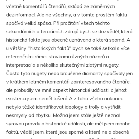
včetně komentářů čtenářů, skládá ze záměrných
dezinformací. Ale ne všechny, a v tomto prostém faktu
spočívá velká spása. Při pročítání všech těchto
sekundárních a terciárních zdrojů bych se dozvěděl, která
historická fakta jsou obecně uznávaná a která sporná. A
u většiny "historických faktů" bych se také setkal s více
referenčními rámci, stovkami různých názorů a
interpretací a s několika skutečnými zlatými nugety.
Často tyto nugety nebo broušené diamanty spočívaly jen
v krátkém letmém komentáři zainteresovaného čtenáře,
ale probudily ve mně aspekt historické události, o jehož
existenci jsem neměl tušení. A z toho všeho nakonec
nebylo těžké identifikovat ideology a trolly a vytřídit
nesmysly od zbytku. Možná jsem stále ještě neznal
syrovou pravdu o historické události, ale měl jsem mnoho
faktů, věděl jsem, které jsou sporné a které ne a obecně