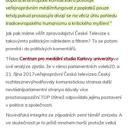
doporučeníEvropské komise,která povoluje
veřejnoprávním médiímfungovat z poplatků pouze
tehdy,pokud prosazujía dívají se na věciz úhlu pohledu
tradicevropského humanismu a kritického myšlení."
Jak pak máme věřit zpravodajství České Televize s
takovýmto politickým náhledem a filtrem? To se potom
promítá i do politických komentářů.
Třeba
Centrum pro mediální studia Karlovy univerzity
ve
své analýze zjistilo, že v rámci parlamentních voleb20. a
21. října 2017veřejnoprávní Česká televizea Český
rozhlasznevýhodňovaly komunistickou stranua další
nevládníparlamentní stranya dávaly více
prostoruopoziční TOP 09než odpovídalo jejímu postavení
v politice a společnosti.
Novinářská integrita ze západních zemí téměř zmizela. A
ve skutečnosti je to ještě mnohem horší, protože velká