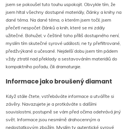
jsem se pokoušel tuto touhu uspokojit. Obvykle tím, že
jsem hltal všechny dostupné materiály, články a knihy na
dané téma. Na dané téma, o kterém jsem točil, jsem
přečetl nespočet článků a knih, které se mi zdály
užitečné. Bohužel, v češtině toho příliš dostupného není,
myslím tím skutečné syrové události, ne ty přefiltrované,
předžvýkané a učesané. Nejdelší dobu jsem tím pádem
vždy ztratil nad překlady a sestavováním materiálů do
kompaktního pořadu, čili dramaturgie.
Informace jako broušený diamant
Když stále čtete, vstřebáváte informace a utváříte si
závěry. Navazujete je a protkáváte s dalšími
souvislostmi, postupně se vám před očima odehrává jiný
svět. Informace jsou nesmírně drahocenným a
nedostatkovým zbožím. Myslím ty autentické syrové