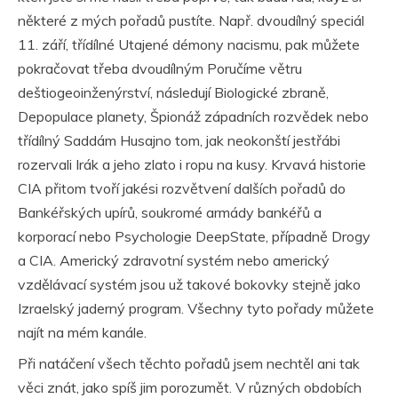
některé z mých pořadů pustíte. Např. dvoudílný speciál
11. září
, třídílné
Utajené démony nacismu
, pak můžete
pokračovat třeba dvoudílným
Poručíme větru
dešti
ogeoinženýrství, následují
Biologické zbraně
,
Depopulace planety
,
Špionáž západních rozvědek
nebo
třídílný
Saddám Husajn
o tom, jak neokonští jestřábi
rozervali Irák a jeho zlato i ropu na kusy.
Krvavá historie
CIA
přitom tvoří jakési rozvětvení dalších pořadů do
Bankéřských upírů
, soukromé armády bankéřů a
korporací nebo
Psychologie DeepState,
případně
Drogy
a CIA
.
Americký zdravotní systém
nebo americký
vzdělávací systém jsou už takové bokovky stejně jako
Izraelský jaderný program
. Všechny tyto pořady můžete
najít na mém kanále.
Při natáčení všech těchto pořadů jsem nechtěl ani tak
věci znát, jako spíš jim porozumět. V různých obdobích