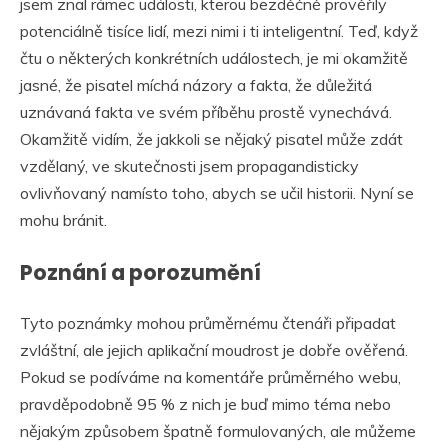
jsem znal rámec události, kterou bezděčně prověřily
potenciálně tisíce lidí, mezi nimi i ti inteligentní. Teď, když
čtu o některých konkrétních událostech, je mi okamžitě
jasné, že pisatel míchá názory a fakta, že důležitá
uznávaná fakta ve svém příběhu prostě vynechává.
Okamžitě vidím, že jakkoli se nějaký pisatel může zdát
vzdělaný, ve skutečnosti jsem propagandisticky
ovlivňovaný namísto toho, abych se učil historii. Nyní se
mohu bránit.
Poznání a porozumění
Tyto poznámky mohou průměrnému čtenáři připadat
zvláštní, ale jejich aplikační moudrost je dobře ověřená.
Pokud se podíváme na komentáře průměrného webu,
pravděpodobně 95 % z nich je buď mimo téma nebo
nějakým způsobem špatně formulovaných, ale můžeme