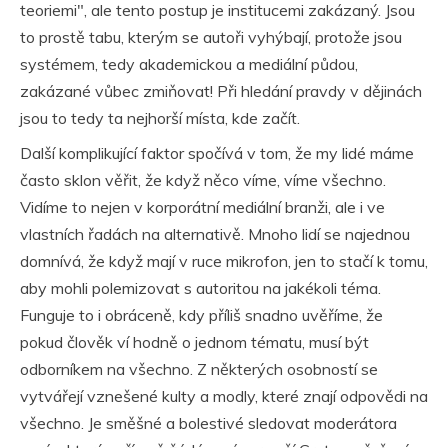
teoriemi", ale tento postup je institucemi zakázaný. Jsou
to prostě tabu, kterým se autoři vyhýbají, protože jsou
systémem, tedy akademickou a mediální půdou,
zakázané vůbec zmiňovat! Při hledání pravdy v dějinách
jsou to tedy ta nejhorší místa, kde začít.
Další komplikující faktor spočívá v tom, že my lidé máme
často sklon věřit, že
když něco víme, víme všechno
.
Vidíme to nejen v korporátní mediální branži, ale i ve
vlastních řadách na alternativě. Mnoho lidí se najednou
domnívá, že když mají v ruce mikrofon, jen to stačí k tomu,
aby mohli polemizovat s autoritou na jakékoli téma.
Funguje to i obráceně, kdy příliš snadno uvěříme, že
pokud člověk ví hodně o jednom tématu, musí být
odborníkem na všechno. Z některých osobností se
vytvářejí vznešené kulty a modly, které znají odpovědi na
všechno. Je směšné a bolestivé sledovat moderátora