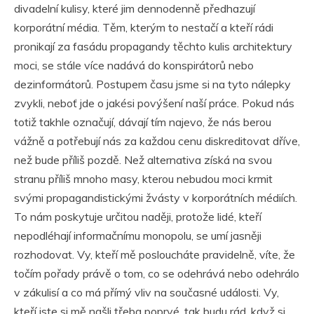
divadelní kulisy, které jim dennodenně předhazují
korporátní média. Těm, kterým to nestačí a kteří rádi
pronikají za fasádu propagandy těchto kulis architektury
moci, se stále více nadává do konspirátorů nebo
dezinformátorů. Postupem času jsme si na tyto nálepky
zvykli, neboť jde o jakési povýšení naší práce. Pokud nás
totiž takhle označují, dávají tím najevo, že nás berou
vážně a potřebují nás za každou cenu diskreditovat dříve,
než bude příliš pozdě. Než alternativa získá na svou
stranu příliš mnoho masy, kterou nebudou moci krmit
svými propagandistickými žvásty v korporátních médiích.
To nám poskytuje určitou naději, protože lidé, kteří
nepodléhají informačnímu monopolu, se umí jasněji
rozhodovat. Vy, kteří mě posloucháte pravidelně, víte, že
točím pořady právě o tom, co se odehrává nebo odehrálo
v zákulisí a co má přímý vliv na současné události. Vy,
kteří jste si mě našli třeba poprvé, tak budu rád, když si