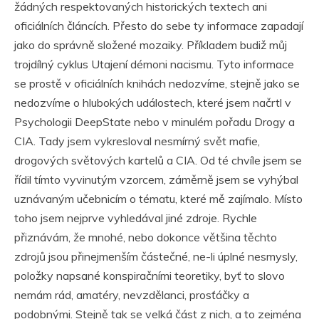
žádných respektovaných historických textech ani
oficiálních článcích. Přesto do sebe ty informace zapadají
jako do správně složené mozaiky. Příkladem budiž můj
trojdílný cyklus Utajení démoni nacismu. Tyto informace
se prostě v oficiálních knihách nedozvíme, stejně jako se
nedozvíme o hlubokých událostech, které jsem načrtl v
Psychologii DeepState nebo v minulém pořadu Drogy a
CIA. Tady jsem vykresloval nesmírný svět mafie,
drogových světových kartelů a CIA. Od té chvíle jsem se
řídil tímto vyvinutým vzorcem, záměrně jsem se vyhýbal
uznávaným učebnicím o tématu, které mě zajímalo. Místo
toho jsem nejprve vyhledával jiné zdroje. Rychle
přiznávám, že mnohé, nebo dokonce většina těchto
zdrojů jsou přinejmenším částečné, ne-li úplné nesmysly,
položky napsané konspiračními teoretiky, byť to slovo
nemám rád, amatéry, nevzdělanci, prosťáčky a
podobnými. Stejně tak se velká část z nich, a to zejména