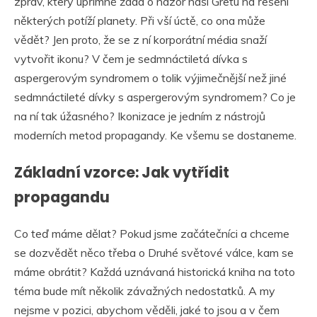
zpráv, který upřímně žádá o názor naší Gretu na řešení
některých potíží planety. Při vší úctě, co ona může
vědět? Jen proto, že se z ní korporátní média snaží
vytvořit ikonu? V čem je sedmnáctiletá dívka s
aspergerovým syndromem o tolik výjimečnější než jiné
sedmnáctileté dívky s aspergerovým syndromem? Co je
na ní tak úžasného? Ikonizace je jedním z nástrojů
moderních metod propagandy. Ke všemu se dostaneme.
Základní vzorce: Jak vytřídit
propagandu
Co teď máme dělat? Pokud jsme začátečníci a chceme
se dozvědět něco třeba o Druhé světové válce, kam se
máme obrátit? Každá uznávaná historická kniha na toto
téma bude mít několik závažných nedostatků. A my
nejsme v pozici, abychom věděli, jaké to jsou a v čem