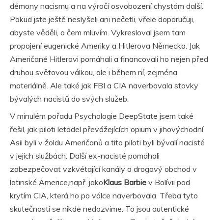
démony nacismu
a na výročí osvobození chystám další.
Pokud jste ještě neslyšeli ani nečetli, vřele doporučuji,
abyste věděli, o čem mluvím. Vykresloval jsem tam
propojení eugenické Ameriky a Hitlerova Německa. Jak
Američané Hitlerovi pomáhali a financovali ho nejen před
druhou světovou válkou, ale i během ní, zejména
materiálně. Ale také jak FBI a CIA naverbovala stovky
bývalých nacistů do svých služeb.
V minulém pořadu
Psychologie DeepState
jsem také
řešil, jak piloti letadel převážejících opium v jihovýchodní
Asii byli v žoldu Američanů a tito piloti byli bývalí
nacisté
v jejich službách. Další ex-nacisté pomáhali
zabezpečovat vzkvétající kanály a drogový obchod v
latinské Americe,např. jako
Klaus Barbie
v Bolívii pod
krytím CIA, která ho po válce naverbovala. Třeba tyto
skutečnosti se nikde nedozvíme. To jsou autentické