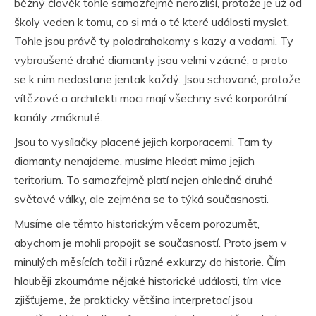
běžný člověk tohle samozřejmě nerozliší, protože je už od
školy veden k tomu, co si má o té které události myslet.
Tohle jsou právě ty polodrahokamy s kazy a vadami. Ty
vybroušené drahé diamanty jsou velmi vzácné, a proto
se k nim nedostane jentak každý. Jsou schované, protože
vítězové a architekti moci mají všechny své korporátní
kanály zmáknuté.
Jsou to vysílačky placené jejich korporacemi. Tam ty
diamanty nenajdeme, musíme hledat mimo jejich
teritorium. To samozřejmě platí nejen ohledně druhé
světové války, ale zejména se to týká současnosti.
Musíme ale těmto historickým věcem porozumět,
abychom je mohli propojit se současností. Proto jsem v
minulých měsících točil i různé exkurzy do historie. Čím
hlouběji zkoumáme nějaké historické události, tím více
zjišťujeme, že prakticky většina interpretací jsou