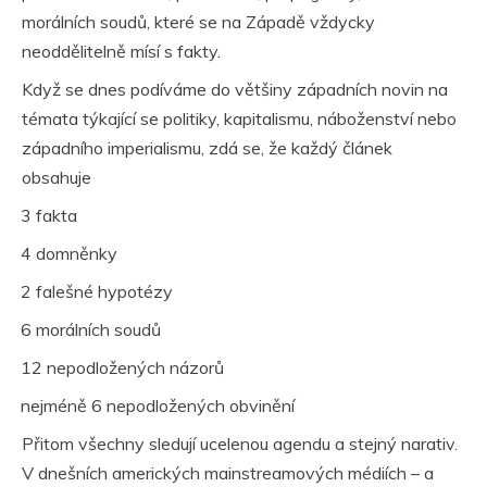
morálních soudů
, které se na Západě vždycky
neoddělitelně mísí s fakty.
Když se dnes podíváme do většiny západních novin na
témata týkající se politiky, kapitalismu, náboženství nebo
západního imperialismu, zdá se, že každý článek
obsahuje
3 fakta
·
4 domněnky
·
2 falešné hypotézy
·
6 morálních soudů
·
12 nepodložených názorů
·
nejméně 6 nepodložených obvinění
·
Přitom všechny sledují ucelenou agendu a stejný narativ.
V dnešních amerických mainstreamových médiích – a