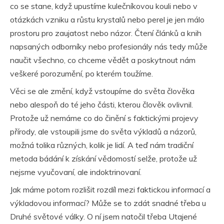
co se stane, když upustíme kulečníkovou kouli nebo v
otázkách vzniku a růstu krystalů nebo perel je jen málo
prostoru pro zaujatost nebo názor. Čtení článků a knih
napsaných odborníky nebo profesionály nás tedy může
naučit všechno, co chceme vědět a poskytnout nám
veškeré porozumění, po kterém toužíme.
Věci se ale změní, když vstoupíme do světa člověka
nebo alespoň do té jeho části, kterou člověk ovlivnil.
Protože už nemáme co do činění s faktickými projevy
přírody, ale vstoupili jsme do světa výkladů a názorů,
možná tolika různých, kolik je lidí. A teď nám tradiční
metoda bádání k získání vědomostí selže, protože už
nejsme vyučovaní, ale indoktrinovaní.
Jak máme potom rozlišit rozdíl mezi faktickou informací a
výkladovou informací? Může se to zdát snadné třeba u
Druhé světové války
. O ní jsem natočil třeba
Utajené