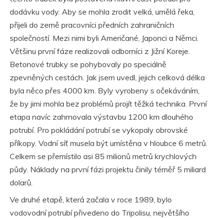
dodávku vody. Aby se mohla zrodit velká, umělá řeka,
přijeli do země pracovníci předních zahraničních
společností. Mezi nimi byli Američané, Japonci a Němci.
Většinu první fáze realizovali odborníci z Jižní Koreje.
Betonové trubky se pohybovaly po speciálně
zpevněných cestách. Jak jsem uvedl, jejich celková délka
byla něco přes 4000 km. Byly vyrobeny s očekáváním,
že by jimi mohla bez problémů projít těžká technika. První
etapa navíc zahrnovala výstavbu 1200 km dlouhého
potrubí. Pro pokládání potrubí se vykopaly obrovské
příkopy. Vodní síť musela být umístěna v hloubce 6 metrů.
Celkem se přemístilo asi 85 milionů metrů krychlových
půdy. Náklady na první fázi projektu činily téměř 5 miliard
dolarů.
Ve druhé etapě, která začala v roce 1989, bylo
vodovodní potrubí přivedeno do Tripolisu, největšího