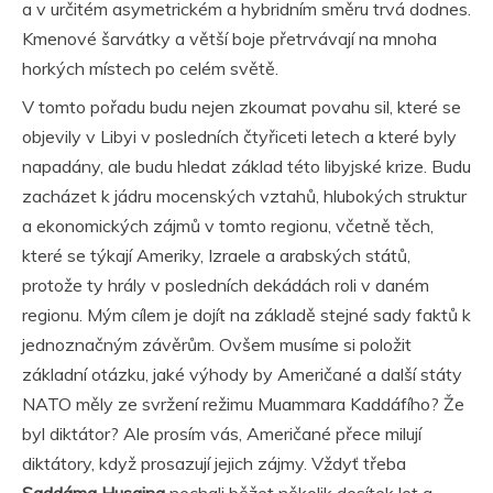
a v určitém asymetrickém a hybridním směru trvá dodnes.
Kmenové šarvátky a větší boje přetrvávají na mnoha
horkých místech po celém světě.
V tomto pořadu budu nejen zkoumat povahu sil, které se
objevily v Libyi v posledních čtyřiceti letech a které byly
napadány, ale budu hledat základ této libyjské krize. Budu
zacházet k jádru mocenských vztahů, hlubokých struktur
a ekonomických zájmů v tomto regionu, včetně těch,
které se týkají Ameriky, Izraele a arabských států,
protože ty hrály v posledních dekádách roli v daném
regionu. Mým cílem je dojít na základě stejné sady faktů k
jednoznačným závěrům. Ovšem musíme si položit
základní otázku, jaké výhody by Američané a další státy
NATO měly ze svržení režimu Muammara Kaddáfího? Že
byl diktátor? Ale prosím vás, Američané přece milují
diktátory, když prosazují jejich zájmy. Vždyť třeba
Saddáma Husajna
nechali běžet několik desítek let a