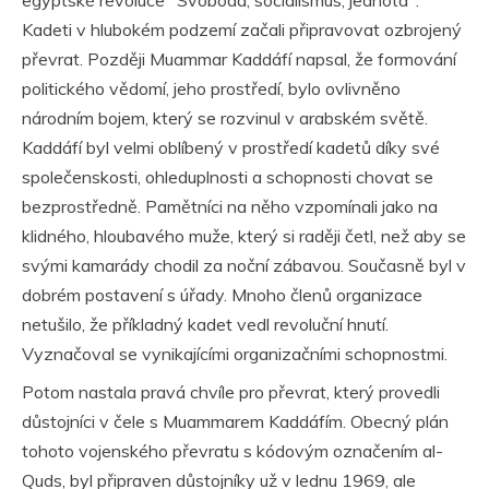
egyptské revoluce "Svoboda, socialismus, jednota".
Kadeti v hlubokém podzemí začali připravovat ozbrojený
převrat. Později Muammar Kaddáfí napsal, že formování
politického vědomí, jeho prostředí, bylo ovlivněno
národním bojem, který se rozvinul v arabském světě.
Kaddáfí byl velmi oblíbený v prostředí kadetů díky své
společenskosti, ohleduplnosti a schopnosti chovat se
bezprostředně. Pamětníci na něho vzpomínali jako na
klidného, hloubavého muže, který si raději četl, než aby se
svými kamarády chodil za noční zábavou. Současně byl v
dobrém postavení s úřady. Mnoho členů organizace
netušilo, že příkladný kadet vedl revoluční hnutí.
Vyznačoval se vynikajícími organizačními schopnostmi.
Potom nastala pravá chvíle pro převrat, který provedli
důstojníci v čele s Muammarem Kaddáfím. Obecný plán
tohoto vojenského převratu s kódovým označením al-
Quds, byl připraven důstojníky už v lednu 1969, ale