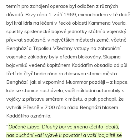
termín pro zahájení operace byl odložen z různých
důvodů. Brzy ráno 1. září 1969, mimochodem v té době
byl král
Idrís
na léčení v řecké oblasti Kammena Vourla,
spustily spiklenecké bojové jednotky státní a vojenský
převrat současně, v největších městech země, včetně
Benghází a Tripolisu. Všechny vstupy na zahraniční
vojenské základny byly předem blokovány. Skupina
bojovníků vedená kapitánem Kaddáfím obsadila od půl
třetí do čtyř hodin ráno rozhlasovou stanici města
Benghází. Jak si vzpomíná Muammar později – z kopce,
kde se stanice nacházela, viděl nákladní automobily s
vojáky z přístavu směrem k městu, a pak pochopil, že
vyhráli. Přesně v 7:00 ráno rádio Benghází hlasem
Kaddáfího oznámilo:
"
Občané Libye! Dlouhý boj ve jménu těchto ideálů,
naslouchání vaší výzvě k povstání a vaší loajalitě se