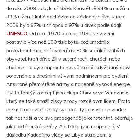
do roku 2009 to bylo už 89%. Konkrétně 94% u mužů a
83% u žen. Hrubá docházka do základních škol v roce
2009 byla 97% u chlapců a 97% u dívek podle údajů
UNESCO
. Od roku 1970 do roku 1980 se v zemi
postavilo více než 180 tisíc bytů, což umožnilo
poskytnout moderní bydlení asi 80% sociálně slabých
obyvatel, kteří dříve žili v suterénech, chatách nebo
stanech. To bylo naprosto neuvěřitelné, když daný stav
porovnáme s dnešními všivými podmínkami pro bydlení.
Absurdně přemrštěné nájmy a hanebně vysoké energie.
Byl to tentýž koncept jako
Hugo Chavez
ve Venezuele,
který se také snažil zisky z ropy rozdělovat lidem. Proto
mezinárodní zločinecký syndikát tyto osvícené vládce
tak nesnáší, a ve své propagandě je konstantně očerňuje
jako diktátorské stvůry. Ale fakta jsou neúprosná. V
důsledku Kaddáfího vlády se Libye stala zemí s