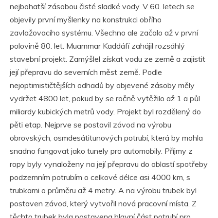
nejbohatší zásobou čisté sladké vody. V 60. letech se
objevily první myšlenky na konstrukci obřího
zavlažovacího systému. Všechno ale začalo až v první
polovině 80. let. Muammar Kaddáfí zahájil rozsáhlý
stavební projekt. Zamýšlel získat vodu ze země a zajistit
její přepravu do severních měst země. Podle
nejoptimističtějších odhadů by objevené zásoby měly
vydržet 4800 let, pokud by se ročně vytěžilo až 1 a půl
miliardy kubických metrů vody. Projekt byl rozdělený do
pěti etap. Nejprve se postavil závod na výrobu
obrovských, osmdesátitunových potrubí, která by mohla
snadno fungovat jako tunely pro automobily. Příjmy z
ropy byly vynaloženy na její přepravu do oblastí spotřeby
podzemním potrubím o celkové délce asi 4000 km, s
trubkami o průměru až 4 metry. A na výrobu trubek byl
postaven závod, který vytvořil nová pracovní místa. Z
těchto trubek byla postavena hlavní část potrubí pro