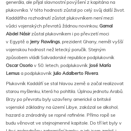
generála, ale přijal slavnostní povýšení z kapitána na
plukovníka. V této hodnosti zůstal po celý svůj další život.
Kaddáfího rozhodnutí zůstat plukovníkem není mezi
vůdci vojenských převratů žádnou novinkou;
Gamal
Abdel Násir
zůstal plukovníkem i po převzetí moci
v Egyptě a
Jerry Rawlings
, prezident Ghany, neměl vyšší
vojenskou hodnost než letecký poručík. Stejným
způsobem vládli Salvadorské republice podplukovník
Oscar Osorio
v 50. letech, podplukovník
José María
Lemus
a podplukovník
Julio Adalberto Rivera
.
Plukovník Kaddáfí se stal hlavou země a začal realizovat
starou myšlenku, která ho pohltila. Úplnou jednotu Arabů.
Brzy po převratu byly uzavřeny americké a britské
vojenské základny na území Libye, zakázal se alkohol,
hazard a znárodnily se ropné rafinérie. Přímo ropě se
budu věnovat ve stejnojmenné kapitole. Do tří let byly v
Libyi znárodněny zahraniční banky, a jak jsem zmínil, i