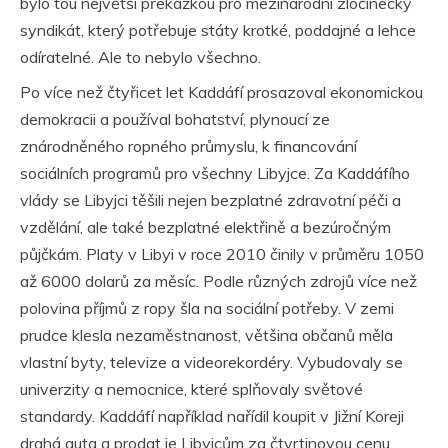
bylo tou největší překážkou pro mezinárodní zločinecký
syndikát, který potřebuje státy krotké, poddajné a lehce
odíratelné. Ale to nebylo všechno.
Po více než čtyřicet let Kaddáfí prosazoval ekonomickou
demokracii a používal bohatství, plynoucí ze
znárodněného ropného průmyslu, k financování
sociálních programů pro všechny Libyjce. Za Kaddáfího
vlády se Libyjci těšili nejen bezplatné zdravotní péči a
vzdělání, ale také bezplatné elektřině a bezúročným
půjčkám. Platy v Libyi v roce 2010 činily v průměru 1050
až 6000 dolarů za měsíc. Podle různých zdrojů více než
polovina příjmů z ropy šla na sociální potřeby. V zemi
prudce klesla nezaměstnanost, většina občanů měla
vlastní byty, televize a videorekordéry. Vybudovaly se
univerzity a nemocnice, které splňovaly světové
standardy. Kaddáfí například nařídil koupit v Jižní Koreji
drahá auta a prodat je Libyjcům za čtvrtinovou cenu.