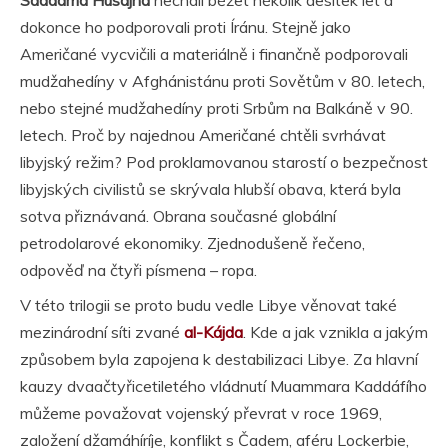
dokonce ho podporovali proti Íránu. Stejně jako
Američané vycvičili a materiálně i finančně podporovali
mudžahedíny v Afghánistánu proti Sovětům v 80. letech,
nebo stejné mudžahedíny proti Srbům na Balkáně v 90.
letech. Proč by najednou Američané chtěli svrhávat
libyjský režim? Pod proklamovanou starostí o bezpečnost
libyjských civilistů se skrývala hlubší obava, která byla
sotva přiznávaná. Obrana současné globální
petrodolarové ekonomiky. Zjednodušeně řečeno,
odpověď na čtyři písmena – ropa.
V této trilogii se proto budu vedle Libye věnovat také
mezinárodní síti zvané
al-Kájda
. Kde a jak vznikla a jakým
způsobem byla zapojena k destabilizaci Libye. Za hlavní
kauzy dvaačtyřicetiletého vládnutí Muammara Kaddáfího
můžeme považovat vojenský převrat v roce 1969,
založení džamáhíríje, konflikt s Čadem, aféru Lockerbie,