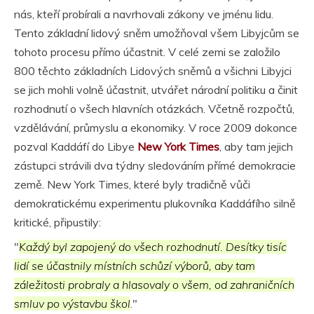
nás, kteří probírali a navrhovali zákony ve jménu lidu.
Tento základní lidový sněm umožňoval všem Libyjcům se
tohoto procesu přímo účastnit. V celé zemi se založilo
800 těchto základních Lidových sněmů a všichni Libyjci
se jich mohli volně účastnit, utvářet národní politiku a činit
rozhodnutí o všech hlavních otázkách. Včetně rozpočtů,
vzdělávání, průmyslu a ekonomiky. V roce 2009 dokonce
pozval Kaddáfí do Libye
New York Times
, aby tam jejich
zástupci strávili dva týdny sledováním přímé demokracie
země. New York Times, které byly tradičně vůči
demokratickému experimentu plukovníka Kaddáfího silně
kritické, připustily:
"
Každý byl zapojený do všech rozhodnutí. Desítky tisíc
lidí se účastnily místních schůzí výborů, aby tam
záležitosti probraly a hlasovaly o všem, od zahraničních
smluv po výstavbu škol
."