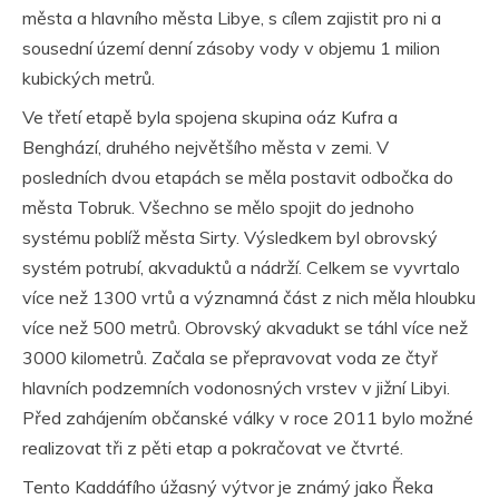
města a hlavního města Libye, s cílem zajistit pro ni a
sousední území denní zásoby vody v objemu 1 milion
kubických metrů.
Ve třetí etapě byla spojena skupina oáz Kufra a
Benghází, druhého největšího města v zemi. V
posledních dvou etapách se měla postavit odbočka do
města Tobruk. Všechno se mělo spojit do jednoho
systému poblíž města Sirty. Výsledkem byl obrovský
systém potrubí, akvaduktů a nádrží. Celkem se vyvrtalo
více než 1300 vrtů a významná část z nich měla hloubku
více než 500 metrů. Obrovský akvadukt se táhl více než
3000 kilometrů. Začala se přepravovat voda ze čtyř
hlavních podzemních vodonosných vrstev v jižní Libyi.
Před zahájením občanské války v roce 2011 bylo možné
realizovat tři z pěti etap a pokračovat ve čtvrté.
Tento Kaddáfího úžasný výtvor je známý jako Řeka