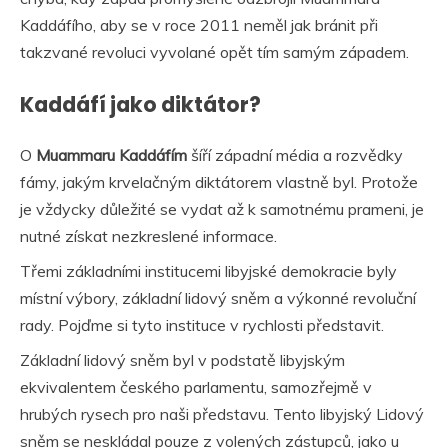
Kaddáfího, aby se v roce 2011 neměl jak bránit při
takzvané revoluci vyvolané opět tím samým západem.
Kaddáfí jako diktátor?
O
Muammaru Kaddáfím
šíří západní média a rozvědky
fámy, jakým krvelačným diktátorem vlastně byl. Protože
je vždycky důležité se vydat až k samotnému prameni, je
nutné získat nezkreslené informace.
Třemi základními institucemi libyjské demokracie byly
místní výbory, základní lidový sněm a výkonné revoluční
rady. Pojďme si tyto instituce v rychlosti představit.
Základní lidový sněm byl v podstatě libyjským
ekvivalentem českého parlamentu, samozřejmě v
hrubých rysech pro naši představu. Tento libyjský Lidový
sněm se neskládal pouze z volených zástupců, jako u