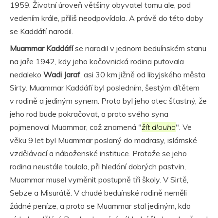
1959. Životní úroveň většiny obyvatel tomu ale, pod
vedením krále, příliš neodpovídala. A právě do této doby
se Kaddáfí narodil.
Muammar Kaddáfí
se narodil v jednom beduínském stanu
na jaře 1942, kdy jeho kočovnická rodina putovala
nedaleko
Wadi Jaraf
, asi 30 km jižně od libyjského města
Sirty. Muammar Kaddáfí byl posledním, šestým dítětem
v rodině a jediným synem. Proto byl jeho otec šťastný, že
jeho rod bude pokračovat, a proto svého syna
pojmenoval Muammar, což znamená "
žít dlouho
". Ve
věku 9 let byl Muammar poslaný do madrasy, islámské
vzdělávací a náboženské instituce. Protože se jeho
rodina neustále toulala, při hledání dobrých pastvin,
Muammar musel vyměnit postupně tři školy. V Sirtě,
Sebze a Misurátě. V chudé beduínské rodině neměli
žádné peníze, a proto se Muammar stal jediným, kdo