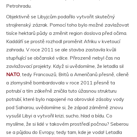
Petrohradu.
Objektivně se Libyjcům podařilo vytvořit skutečný
strojírenský zázrak. Pomocí toho bylo možné zavlažovat
tisíce hektarů půdy a změnit region doslova před očima.
Kaddáfí se prostě rozhodl proměnit Afriku v kvetoucí
zahradu. V roce 2011 se ale stavba zastavila kvůli
stupňující se občanské válce. Přirozeně nebyl čas na
zavlažovací projekty. Když si uvědomíme, že letadla sil
NATO
, tedy Francouzů, Britů a Američanů přesně, cíleně
a zlomyslně bombardovala v roce 2011 přesně ta
potrubí a tím zákeřně zničila tuto úžasnou strukturu
potrubí, které bylo napojené na obrovské zásoby vody
pod Saharou, uvědomíme si, že západ záměrně znovu
vysušil Libyi a vytvořil krizi, sucho, hlad a bídu. Co
myslíme, že si lidé v takovém prostředí počnou? Seberou
se a půjdou do Evropy, tedy tam, kde je voda! Letadla