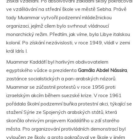
získal vzdělání. Po absolvování základní školy pokračoval
ve vzdělávání na střední škole ve městě Sebha. Právě
tady Muammar vytvořil podzemní mládežnickou
organizaci, jejímž cílem bylo svrhnout vládnoucí
monarchický režim. Předtím, jak víme, byla Libye italskou
kolonií. Po získání nezávislosti, v roce 1949, vládl v zemi
král Idrís I.
Muammar Kaddáfí byl horlivým obdivovatelem
egyptského vůdce a prezidenta
Gamála Abdel Nássira
,
zastánce socialistických a pan-arabských názorů.
Muammar se zúčastnil protestů v roce 1956 proti
izraelským akcím během suezské krize. V roce 1961
pořádala školní podzemní buňka protestní akci, týkající se
stažení Sýrie ze Spojených arabských států, která
skončila ohnivým projevem Kaddáfího u zdí starého
města. Pro organizování protivládních demonstrací byl
vyloučen ze školy, a proto pokračoval ve škole v jiném