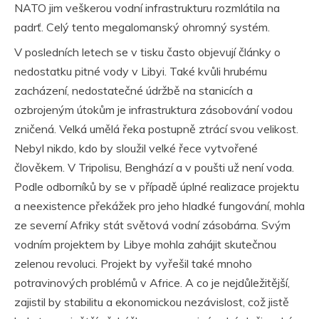
NATO jim veškerou vodní infrastrukturu rozmlátila na
padrť. Celý tento megalomanský ohromný systém.
V posledních letech se v tisku často objevují články o
nedostatku pitné vody v Libyi. Také kvůli hrubému
zacházení, nedostatečné údržbě na stanicích a
ozbrojeným útokům je infrastruktura zásobování vodou
zničená. Velká umělá řeka postupně ztrácí svou velikost.
Nebyl nikdo, kdo by sloužil velké řece vytvořené
člověkem. V Tripolisu, Benghází a v poušti už není voda.
Podle odborníků by se v případě úplné realizace projektu
a neexistence překážek pro jeho hladké fungování, mohla
ze severní Afriky stát světová vodní zásobárna. Svým
vodním projektem by Libye mohla zahájit skutečnou
zelenou revoluci. Projekt by vyřešil také mnoho
potravinových problémů v Africe. A co je nejdůležitější,
zajistil by stabilitu a ekonomickou nezávislost, což jistě