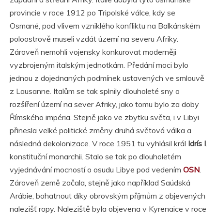
provincie v roce 1912 po Tripolské válce, kdy se
Osmané, pod vlivem vzniklého konfliktu na Balkánském
poloostrově museli vzdát území na severu Afriky.
Zároveň nemohli vojensky konkurovat moderněji
vyzbrojeným italským jednotkám. Předání moci bylo
jednou z dojednaných podmínek ustavených ve smlouvě
z Lausanne. Italům se tak splnily dlouholeté sny o
rozšíření území na sever Afriky, jako tomu bylo za doby
Římského impéria. Stejně jako ve zbytku světa, i v Libyi
přinesla velké politické změny druhá světová válka a
následná dekolonizace. V roce 1951 tu vyhlásil král
Idrís I
.
konstituční monarchii. Stalo se tak po dlouholetém
vyjednávání mocností o osudu Libye pod vedením
OSN
.
Zároveň země začala, stejně jako například Saúdská
Arábie, bohatnout díky obrovským příjmům z objevených
nalezišť ropy. Naleziště byla objevena v Kyrenaice v roce