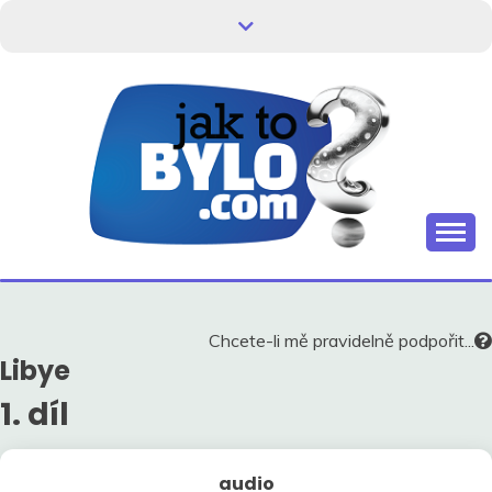
Skip
to
content
Kdo neví, jak to bylo, neovlivní, jak to bude.
HISTORIE V
SOUVISLOSTECH
Chcete-li mě pravidelně podpořit...
Libye
1. díl
audio