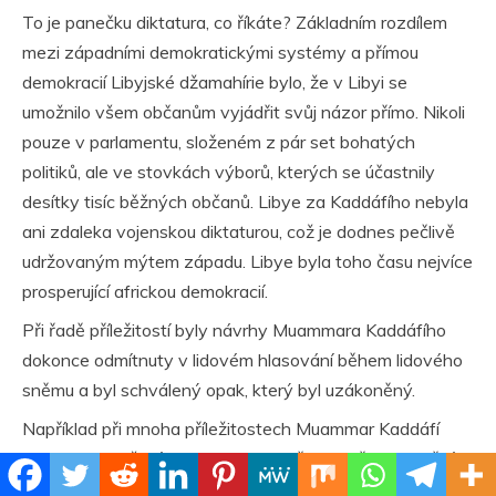
To je panečku diktatura, co říkáte? Základním rozdílem
mezi západními demokratickými systémy a přímou
demokracií Libyjské džamahírie bylo, že v Libyi se
umožnilo všem občanům vyjádřit svůj názor přímo. Nikoli
pouze v parlamentu, složeném z pár set bohatých
politiků, ale ve stovkách výborů, kterých se účastnily
desítky tisíc běžných občanů. Libye za Kaddáfího nebyla
ani zdaleka vojenskou diktaturou, což je dodnes pečlivě
udržovaným mýtem západu. Libye byla toho času nejvíce
prosperující africkou demokracií.
Při řadě příležitostí byly návrhy Muammara Kaddáfího
dokonce odmítnuty v lidovém hlasování během lidového
sněmu a byl schválený opak, který byl uzákoněný.
Například při mnoha příležitostech Muammar Kaddáfí
navrhoval zrušení trestu smrti a tlačil na upřednostnění
domácího vyučování před tradičními školami. Nicméně