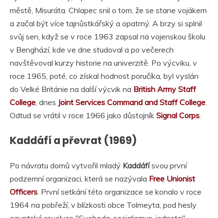
městě, Misuráta. Chlapec snil o tom, že se stane vojákem
a začal být více tajnůstkářský a opatrný. A brzy si splnil
svůj sen, když se v roce 1963 zapsal na vojenskou školu
v Benghází, kde ve dne studoval a po večerech
navštěvoval kurzy historie na univerzitě. Po výcviku, v
roce 1965, poté, co získal hodnost poručíka, byl vyslán
do Velké Británie na další výcvik na
British Army Staff
College
, dnes
Joint Services Command and Staff College
.
Odtud se vrátil v roce 1966 jako důstojník
Signal Corps
.
Kaddáfí a převrat (1969)
Po návratu domů vytvořil mladý
Kaddáfí
svou první
podzemní organizaci, která se nazývala
Free Unionist
Officers
. První setkání této organizace se konalo v roce
1964 na pobřeží, v blízkosti obce Tolmeyta, pod hesly