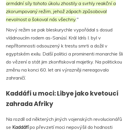
armádní síly tohoto úkolu zhostily a svrhly reakční a
zkorumpovaný režim, jehož zápach způsoboval
nevolnost a šokoval nás všechny
."
Nový režim se pak bleskurychle vypořádal s dosud
vládnoucím rodem as-Sanúsí. Král Idrís I. byl v
nepřítomnosti odsouzený k trestu smrti a dožil v
egyptském exilu. Další politici a prominenti monarchie šli
do vězení a stát jim zkonfiskoval majetky. Na politickou
změnu na konci 60. let ani výrazněji nereagovalo
zahraničí.
Kaddáfí u moci: Libye jako kvetoucí
zahrada Afriky
Na rozdíl od některých jiných vojenských revolucionářů
se
Kaddáfí
po převzetí moci nepovýšil do hodnosti