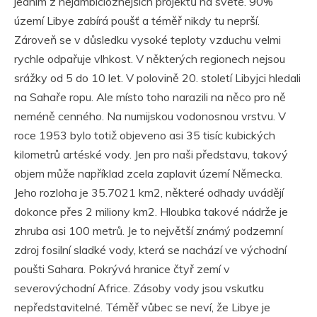
jedním z nejambicióznějších projektů na světě. 90%
území Libye zabírá poušť a téměř nikdy tu neprší.
Zároveň se v důsledku vysoké teploty vzduchu velmi
rychle odpařuje vlhkost. V některých regionech nejsou
srážky od 5 do 10 let. V polovině 20. století Libyjci hledali
na Sahaře ropu. Ale místo toho narazili na něco pro ně
neméně cenného. Na numijskou vodonosnou vrstvu. V
roce 1953 bylo totiž objeveno asi 35 tisíc kubických
kilometrů artéské vody. Jen pro naši představu, takový
objem může například zcela zaplavit území Německa.
Jeho rozloha je 35.7021 km2, některé odhady uvádějí
dokonce přes 2 miliony km2. Hloubka takové nádrže je
zhruba asi 100 metrů. Je to největší známý podzemní
zdroj fosilní sladké vody, která se nachází ve východní
poušti Sahara. Pokrývá hranice čtyř zemí v
severovýchodní Africe. Zásoby vody jsou vskutku
nepředstavitelné. Téměř vůbec se neví, že Libye je