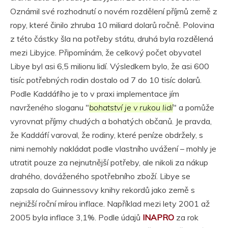
Oznámil své rozhodnutí o novém rozdělení příjmů země z
ropy, které činilo zhruba 10 miliard dolarů ročně. Polovina
z této částky šla na potřeby státu, druhá byla rozdělená
mezi Libyjce. Připomínám, že celkový počet obyvatel
Libye byl asi 6,5 milionu lidí. Výsledkem bylo, že asi 600
tisíc potřebných rodin dostalo od 7 do 10 tisíc dolarů.
Podle Kaddáfího je to v praxi implementace jím
navrženého sloganu "
bohatství je v rukou lidí
" a pomůže
vyrovnat příjmy chudých a bohatých občanů. Je pravda,
že Kaddáfí varoval, že rodiny, které peníze obdržely, s
nimi nemohly nakládat podle vlastního uvážení – mohly je
utratit pouze za nejnutnější potřeby, ale nikoli za nákup
drahého, dováženého spotřebního zboží. Libye se
zapsala do Guinnessovy knihy rekordů jako země s
nejnižší roční mírou inflace. Například mezi lety 2001 až
2005 byla inflace 3,1%. Podle údajů
INAPRO
za rok