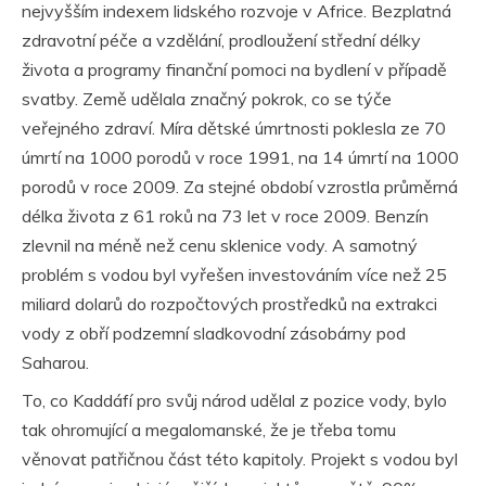
nejvyšším indexem lidského rozvoje v Africe. Bezplatná
zdravotní péče a vzdělání, prodloužení střední délky
života a programy finanční pomoci na bydlení v případě
svatby. Země udělala značný pokrok, co se týče
veřejného zdraví. Míra dětské úmrtnosti poklesla ze 70
úmrtí na 1000 porodů v roce 1991, na 14 úmrtí na 1000
porodů v roce 2009. Za stejné období vzrostla průměrná
délka života z 61 roků na 73 let v roce 2009. Benzín
zlevnil na méně než cenu sklenice vody. A samotný
problém s vodou byl vyřešen investováním více než 25
miliard dolarů do rozpočtových prostředků na extrakci
vody z obří podzemní sladkovodní zásobárny pod
Saharou.
To, co Kaddáfí pro svůj národ udělal z pozice vody, bylo
tak ohromující a megalomanské, že je třeba tomu
věnovat patřičnou část této kapitoly. Projekt s vodou byl