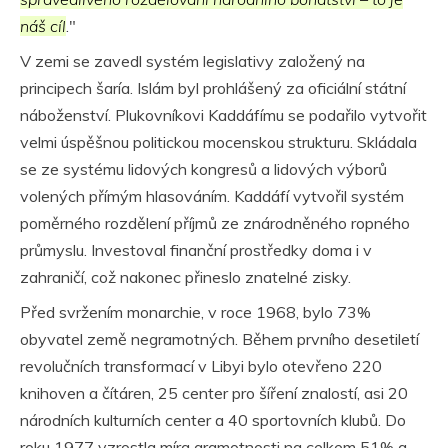
náš cíl
."
V zemi se zavedl systém legislativy založený na
principech šaría. Islám byl prohlášený za oficiální státní
náboženství. Plukovníkovi Kaddáfímu se podařilo vytvořit
velmi úspěšnou politickou mocenskou strukturu. Skládala
se ze systému lidových kongresů a lidových výborů
volených přímým hlasováním. Kaddáfí vytvořil systém
poměrného rozdělení příjmů ze znárodněného ropného
průmyslu. Investoval finanční prostředky doma i v
zahraničí, což nakonec přineslo znatelné zisky.
Před svržením monarchie, v roce 1968, bylo 73%
obyvatel země negramotných. Během prvního desetiletí
revolučních transformací v Libyi bylo otevřeno 220
knihoven a čítáren, 25 center pro šíření znalostí, asi 20
národních kulturních center a 40 sportovních klubů. Do
roku 1977 vzrostla míra gramotnosti na celkem 51% a