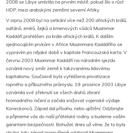
2008 se Libye umístila na prvním místě, pokud šlo o růst
HDP, mezi arabskými zeměmi severní Afriky.
V srpnu 2008 byl na setkání více než 200 afrických králů,
sultánů, emírů, šejků a kmenových vůdců Muammar
Kaddáfí prohlášen za krále afrických králů. K dalším
sjednocujícím prvkům v Africe Muammara Kaddáfího se
vypravím po nějaké době v kapitole Francouzská karta. V
červnu 2003 Muammar Kaddáfí na národním sjezdu
oznámil nový směr země k takzvanému lidovému
kapitalismu. Současně byla vyhlášena privatizace
ropného a příbuzného průmyslu. 19. prosince 2003 Libye
oznámila své zřeknutí se všech druhů zbraní
hromadného ničení a začala snižovat vojenské výdaje.
Koneckonců, Západ dal přísahu, nebo ujištění. Odzbrojte
a přijmeme vás do naší přátelské rodiny a budeme vaším
garantem bezpečnosti. Bohužel, dnes už víme, že to byla
chyba, kdy západ promyšleně odzbrojil Muammara