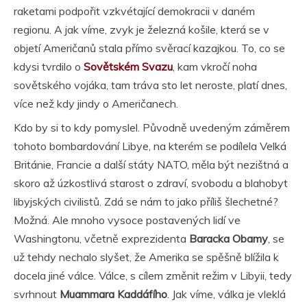
raketami podpořit vzkvétající demokracii v daném
regionu. A jak víme, zvyk je železná košile, která se v
objetí Američanů stala přímo svěrací kazajkou. To, co se
kdysi tvrdilo o
Sovětském Svazu
, kam vkročí noha
sovětského vojáka, tam tráva sto let neroste, platí dnes,
více než kdy jindy o Američanech.
Kdo by si to kdy pomyslel. Původně uvedeným záměrem
tohoto bombardování Libye, na kterém se podílela Velká
Británie, Francie a další státy NATO, měla být nezištná a
skoro až úzkostlivá starost o zdraví, svobodu a blahobyt
libyjských civilistů. Zdá se nám to jako příliš šlechetné?
Možná. Ale mnoho vysoce postavených lidí ve
Washingtonu, včetně exprezidenta
Baracka Obamy
, se
už tehdy nechalo slyšet, že Amerika se spěšně blížila k
docela jiné válce. Válce, s cílem změnit režim v Libyii, tedy
svrhnout
Muammara Kaddáfího
. Jak víme, válka je vleklá