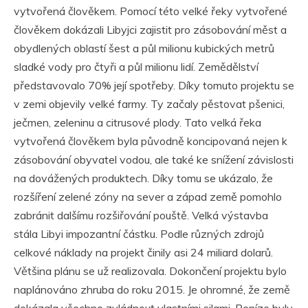
vytvořená člověkem. Pomocí této velké řeky vytvořené
člověkem dokázali Libyjci zajistit pro zásobování měst a
obydlených oblastí šest a půl milionu kubických metrů
sladké vody pro čtyři a půl milionu lidí. Zemědělství
představovalo 70% její spotřeby. Díky tomuto projektu se
v zemi objevily velké farmy. Ty začaly pěstovat pšenici,
ječmen, zeleninu a citrusové plody. Tato velká řeka
vytvořená člověkem byla původně koncipovaná nejen k
zásobování obyvatel vodou, ale také ke snížení závislosti
na dovážených produktech. Díky tomu se ukázalo, že
rozšíření zelené zóny na sever a západ země pomohlo
zabránit dalšímu rozšiřování pouště. Velká výstavba
stála Libyi impozantní částku. Podle různých zdrojů
celkové náklady na projekt činily asi 24 miliard dolarů.
Většina plánu se už realizovala. Dokončení projektu bylo
naplánováno zhruba do roku 2015. Je ohromné, že země
dokázala všechno zvládnout vlastními silami. Peníze byly