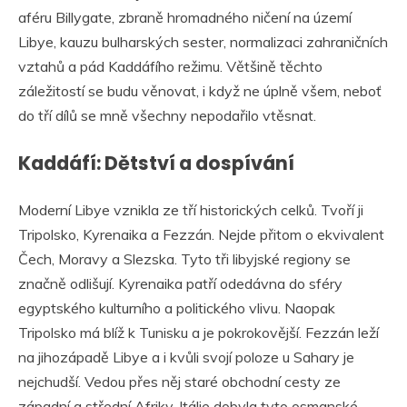
aféru Billygate, zbraně hromadného ničení na území
Libye, kauzu bulharských sester, normalizaci zahraničních
vztahů a pád Kaddáfího režimu. Většině těchto
záležitostí se budu věnovat, i když ne úplně všem, neboť
do tří dílů se mně všechny nepodařilo vtěsnat.
Kaddáfí: Dětství a dospívání
Moderní Libye vznikla ze tří historických celků. Tvoří ji
Tripolsko, Kyrenaika a Fezzán. Nejde přitom o ekvivalent
Čech, Moravy a Slezska. Tyto tři libyjské regiony se
značně odlišují. Kyrenaika patří odedávna do sféry
egyptského kulturního a politického vlivu. Naopak
Tripolsko má blíž k Tunisku a je pokrokovější. Fezzán leží
na jihozápadě Libye a i kvůli svojí poloze u Sahary je
nejchudší. Vedou přes něj staré obchodní cesty ze
západní a střední Afriky. Itálie dobyla tyto osmanské