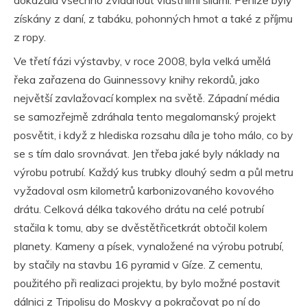
získány z daní, z tabáku, pohonných hmot a také z příjmu
z ropy.
Ve třetí fázi výstavby, v roce 2008, byla velká umělá
řeka zařazena do Guinnessovy knihy rekordů, jako
největší zavlažovací komplex na světě. Západní média
se samozřejmě zdráhala tento megalomanský projekt
posvětit, i když z hlediska rozsahu díla je toho málo, co by
se s tím dalo srovnávat. Jen třeba jaké byly náklady na
výrobu potrubí. Každý kus trubky dlouhý sedm a půl metru
vyžadoval osm kilometrů karbonizovaného kovového
drátu. Celková délka takového drátu na celé potrubí
stačila k tomu, aby se dvěstětřicetkrát obtočil kolem
planety. Kameny a písek, vynaložené na výrobu potrubí,
by stačily na stavbu 16 pyramid v Gíze. Z cementu,
použitého při realizaci projektu, by bylo možné postavit
dálnici z Tripolisu do Moskvy a pokračovat po ní do