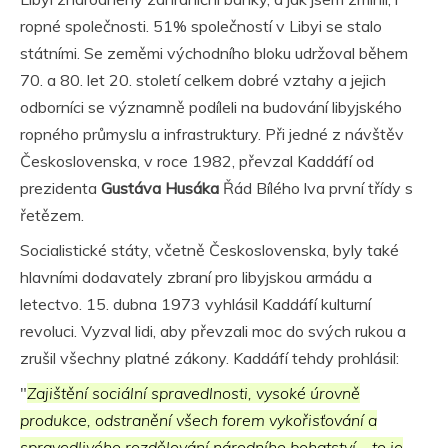
ropné společnosti. 51% společností v Libyi se stalo
státními. Se zeměmi východního bloku udržoval během
70. a 80. let 20. století celkem dobré vztahy a jejich
odborníci se významně podíleli na budování libyjského
ropného průmyslu a infrastruktury. Při jedné z návštěv
Československa, v roce 1982, převzal Kaddáfí od
prezidenta
Gustáva Husáka
Řád Bílého lva první třídy s
řetězem.
Socialistické státy, včetně Československa, byly také
hlavními dodavately zbraní pro libyjskou armádu a
letectvo. 15. dubna 1973 vyhlásil Kaddáfí kulturní
revoluci. Vyzval lidi, aby převzali moc do svých rukou a
zrušil všechny platné zákony. Kaddáfí tehdy prohlásil:
"
Zajištění sociální spravedlnosti, vysoké úrovně
produkce, odstranění všech forem vykořisťování a
spravedlivého rozdělování národního bohatství – to je