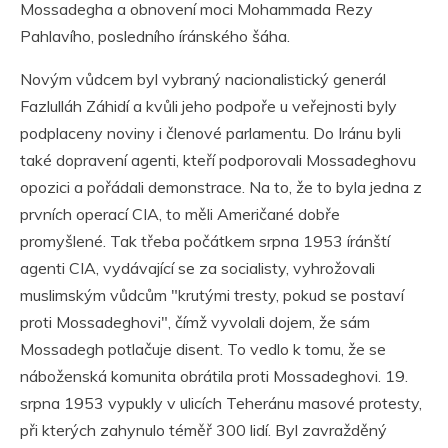
Mossadegha a obnovení moci Mohammada Rezy
Pahlavího, posledního íránského šáha.
Novým vůdcem byl vybraný nacionalistický generál
Fazlulláh Záhidí a kvůli jeho podpoře u veřejnosti byly
podplaceny noviny i členové parlamentu. Do Iránu byli
také dopravení agenti, kteří podporovali Mossadeghovu
opozici a pořádali demonstrace. Na to, že to byla jedna z
prvních operací CIA, to měli Američané dobře
promyšlené. Tak třeba počátkem srpna 1953 íránští
agenti CIA, vydávající se za socialisty, vyhrožovali
muslimským vůdcům "krutými tresty, pokud se postaví
proti Mossadeghovi", čímž vyvolali dojem, že sám
Mossadegh potlačuje disent. To vedlo k tomu, že se
náboženská komunita obrátila proti Mossadeghovi. 19.
srpna 1953 vypukly v ulicích Teheránu masové protesty,
při kterých zahynulo téměř 300 lidí. Byl zavražděný