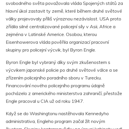
svobodného světa považovala vláda Spojených států za
hlavní úkol zastavit ty země, které během druhé světové
války projevovaly příliš výraznou nezávislost. USA proto
zřídila silné centralizované policejní síly v Asii, Africe a
zejména v Latinské Americe. Osobou, kterou
Eisenhowerova vláda pověřila organizací pracovní
skupiny pro policejní výcvik, byl Byron Engle.
Byron Engle byl vybraný díky svým zkušenostem s
výcvikem japonské policie po druhé světové válce a se
zřízením policejního poradního sboru v Turecku.
Financování nového policejního programu údajně
pocházelo z amerického ministerstva zahraničí, přestože
Engle pracoval u CIA už od roku 1947.
Když se do Washingtonu nastěhovala Kennedyho
administrativa, Engleho program začal žít novým
životem. Skupinu kontrarozvědky na úrovni kabinetu vedl