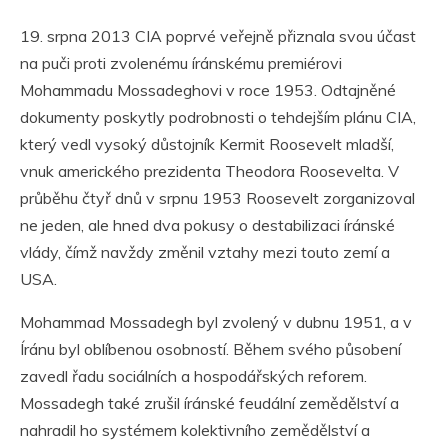
19. srpna 2013 CIA poprvé veřejně přiznala svou účast
na puči proti zvolenému íránskému premiérovi
Mohammadu Mossadeghovi v roce 1953. Odtajněné
dokumenty poskytly podrobnosti o tehdejším plánu CIA,
který vedl vysoký důstojník Kermit Roosevelt mladší,
vnuk amerického prezidenta Theodora Roosevelta. V
průběhu čtyř dnů v srpnu 1953 Roosevelt zorganizoval
ne jeden, ale hned dva pokusy o destabilizaci íránské
vlády, čímž navždy změnil vztahy mezi touto zemí a
USA.
Mohammad Mossadegh byl zvolený v dubnu 1951, a v
Íránu byl oblíbenou osobností. Během svého působení
zavedl řadu sociálních a hospodářských reforem.
Mossadegh také zrušil íránské feudální zemědělství a
nahradil ho systémem kolektivního zemědělství a