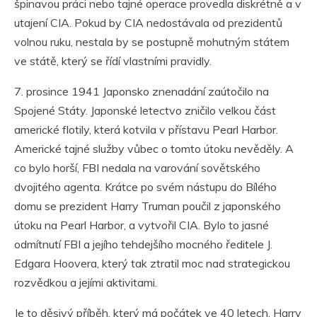
špinavou práci nebo tajné operace provedla diskrétně a v
utajení CIA. Pokud by CIA nedostávala od prezidentů
volnou ruku, nestala by se postupně mohutným státem
ve státě, který se řídí vlastními pravidly.
7. prosince 1941 Japonsko znenadání zaútočilo na
Spojené Státy. Japonské letectvo zničilo velkou část
americké flotily, která kotvila v přístavu Pearl Harbor.
Americké tajné služby vůbec o tomto útoku nevěděly. A
co bylo horší, FBI nedala na varování sovětského
dvojitého agenta. Krátce po svém nástupu do Bílého
domu se prezident Harry Truman poučil z japonského
útoku na Pearl Harbor, a vytvořil CIA. Bylo to jasné
odmítnutí FBI a jejího tehdejšího mocného ředitele J.
Edgara Hoovera, který tak ztratil moc nad strategickou
rozvědkou a jejími aktivitami.
Je to děsivý příběh, který má počátek ve 40 letech. Harry