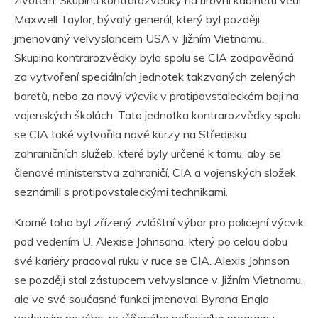
Maxwell Taylor, bývalý generál, který byl později
jmenovaný velvyslancem USA v Jižním Vietnamu.
Skupina kontrarozvědky byla spolu se CIA zodpovědná
za vytvoření speciálních jednotek takzvaných zelených
baretů, nebo za nový výcvik v protipovstaleckém boji na
vojenských školách. Tato jednotka kontrarozvědky spolu
se CIA také vytvořila nové kurzy na Středisku
zahraničních služeb, které byly určené k tomu, aby se
členové ministerstva zahraničí, CIA a vojenských složek
seznámili s protipovstaleckými technikami.
Kromě toho byl zřízený zvláštní výbor pro policejní výcvik
pod vedením U. Alexise Johnsona, který po celou dobu
své kariéry pracoval ruku v ruce se CIA. Alexis Johnson
se později stal zástupcem velvyslance v Jižním Vietnamu,
ale ve své současné funkci jmenoval Byrona Engla
vedoucím nového, rozšířeného policejního programu.