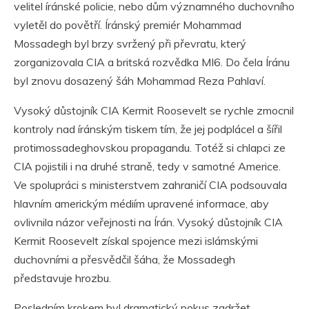
velitel íránské policie, nebo dům významného duchovního
vyletěl do povětří. Íránský premiér Mohammad
Mossadegh byl brzy svržený při převratu, který
zorganizovala CIA a britská rozvědka MI6. Do čela Íránu
byl znovu dosazený šáh Mohammad Reza Pahlaví.
Vysoký důstojník CIA Kermit Roosevelt se rychle zmocnil
kontroly nad íránským tiskem tím, že jej podplácel a šířil
protimossadeghovskou propagandu. Totéž si chlapci ze
CIA pojistili i na druhé straně, tedy v samotné Americe.
Ve spolupráci s ministerstvem zahraničí CIA podsouvala
hlavním americkým médiím upravené informace, aby
ovlivnila názor veřejnosti na Írán. Vysoký důstojník CIA
Kermit Roosevelt získal spojence mezi islámskými
duchovními a přesvědčil šáha, že Mossadegh
představuje hrozbu.
Posledním krokem byl dramatický pokus zadržet