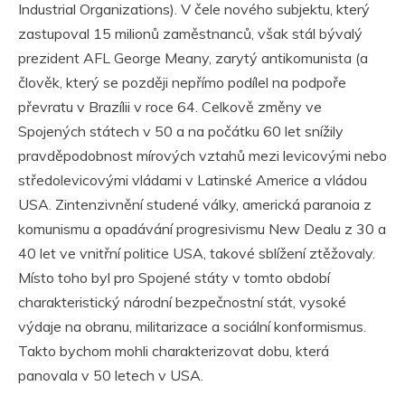
Industrial Organizations). V čele nového subjektu, který
zastupoval 15 milionů zaměstnanců, však stál bývalý
prezident AFL George Meany, zarytý antikomunista (a
člověk, který se později nepřímo podílel na podpoře
převratu v Brazílii v roce 64. Celkově změny ve
Spojených státech v 50 a na počátku 60 let snížily
pravděpodobnost mírových vztahů mezi levicovými nebo
středolevicovými vládami v Latinské Americe a vládou
USA. Zintenzivnění studené války, americká paranoia z
komunismu a opadávání progresivismu New Dealu z 30 a
40 let ve vnitřní politice USA, takové sblížení ztěžovaly.
Místo toho byl pro Spojené státy v tomto období
charakteristický národní bezpečnostní stát, vysoké
výdaje na obranu, militarizace a sociální konformismus.
Takto bychom mohli charakterizovat dobu, která
panovala v 50 letech v USA.