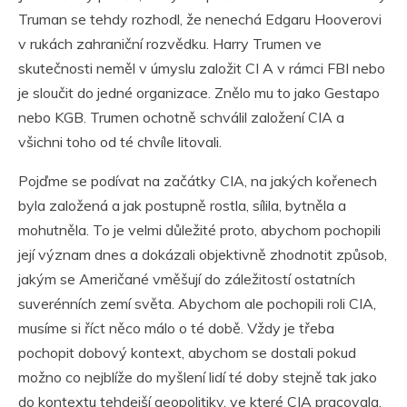
Truman se tehdy rozhodl, že nenechá Edgaru Hooverovi
v rukách zahraniční rozvědku. Harry Trumen ve
skutečnosti neměl v úmyslu založit CI A v rámci FBI nebo
je sloučit do jedné organizace. Znělo mu to jako Gestapo
nebo KGB. Trumen ochotně schválil založení CIA a
všichni toho od té chvíle litovali.
Pojďme se podívat na začátky CIA, na jakých kořenech
byla založená a jak postupně rostla, sílila, bytněla a
mohutněla. To je velmi důležité proto, abychom pochopili
její význam dnes a dokázali objektivně zhodnotit způsob,
jakým se Američané vměšují do záležitostí ostatních
suverénních zemí světa. Abychom ale pochopili roli CIA,
musíme si říct něco málo o té době. Vždy je třeba
pochopit dobový kontext, abychom se dostali pokud
možno co nejblíže do myšlení lidí té doby stejně tak jako
do kontextu tehdejší geopolitiky, ve které CIA pracovala.