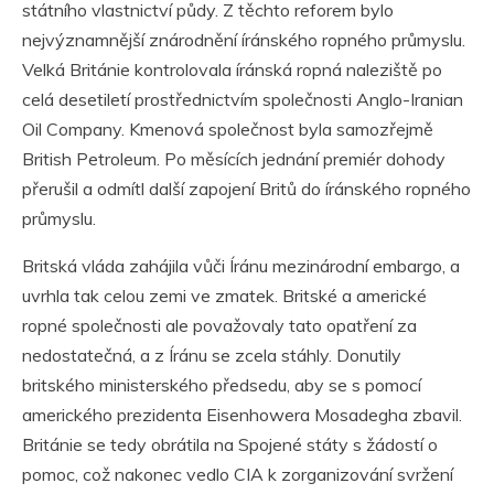
státního vlastnictví půdy. Z těchto reforem bylo
nejvýznamnější znárodnění íránského ropného průmyslu.
Velká Británie kontrolovala íránská ropná naleziště po
celá desetiletí prostřednictvím společnosti Anglo-Iranian
Oil Company. Kmenová společnost byla samozřejmě
British Petroleum. Po měsících jednání premiér dohody
přerušil a odmítl další zapojení Britů do íránského ropného
průmyslu.
Britská vláda zahájila vůči Íránu mezinárodní embargo, a
uvrhla tak celou zemi ve zmatek. Britské a americké
ropné společnosti ale považovaly tato opatření za
nedostatečná, a z Íránu se zcela stáhly. Donutily
britského ministerského předsedu, aby se s pomocí
amerického prezidenta Eisenhowera Mosadegha zbavil.
Británie se tedy obrátila na Spojené státy s žádostí o
pomoc, což nakonec vedlo CIA k zorganizování svržení