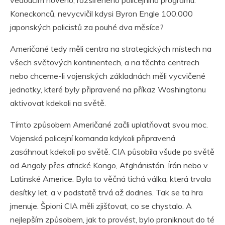
Koneckonců, nevycvičil kdysi Byron Engle 100.000
japonských policistů za pouhé dva měsíce?
Američané tedy měli centra na strategických místech na
všech světových kontinentech, a na těchto centrech
nebo chceme-li vojenských základnách měli vycvičené
jednotky, které byly připravené na příkaz Washingtonu
aktivovat kdekoli na světě.
Tímto způsobem Američané začli uplatňovat svou moc.
Vojenská policejní komanda kdykoli připravená
zasáhnout kdekoli po světě. CIA působila všude po světě
od Angoly přes africké Kongo, Afghánistán, Írán nebo v
Latinské Americe. Byla to věčná tichá válka, která trvala
desítky let, a v podstatě trvá až dodnes. Tak se ta hra
jmenuje. Špioni CIA měli zjišťovat, co se chystalo. A
nejlepším způsobem, jak to provést, bylo proniknout do té