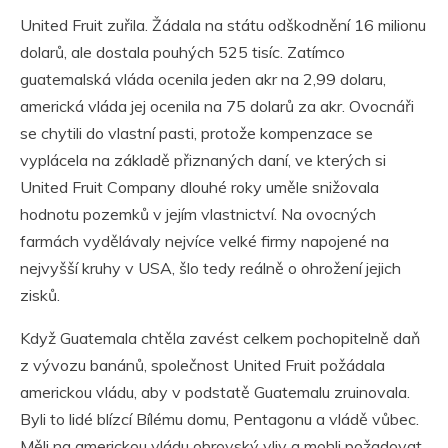
United Fruit zuřila. Žádala na státu odškodnění 16 milionu
dolarů, ale dostala pouhých 525 tisíc. Zatímco
guatemalská vláda ocenila jeden akr na 2,99 dolaru,
americká vláda jej ocenila na 75 dolarů za akr. Ovocnáři
se chytili do vlastní pasti, protože kompenzace se
vyplácela na základě přiznaných daní, ve kterých si
United Fruit Company dlouhé roky uměle snižovala
hodnotu pozemků v jejím vlastnictví. Na ovocných
farmách vydělávaly nejvíce velké firmy napojené na
nejvyšší kruhy v USA, šlo tedy reálně o ohrožení jejich
zisků.
Když Guatemala chtěla zavést celkem pochopitelně daň
z vývozu banánů, společnost United Fruit požádala
americkou vládu, aby v podstatě Guatemalu zruinovala.
Byli to lidé blízcí Bílému domu, Pentagonu a vládě vůbec.
Měli na americkou vládu obrovský vliv a mohli požadovat