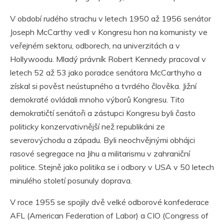
V období rudého strachu v letech 1950 až 1956 senátor
Joseph McCarthy vedl v Kongresu hon na komunisty ve
veřejném sektoru, odborech, na univerzitách a v
Hollywoodu. Mladý právník Robert Kennedy pracoval v
letech 52 až 53 jako poradce senátora McCarthyho a
získal si pověst neústupného a tvrdého člověka. Jižní
demokraté ovládali mnoho výborů Kongresu. Tito
demokratičtí senátoři a zástupci Kongresu byli často
politicky konzervativnější než republikáni ze
severovýchodu a západu. Byli neochvějnými obhájci
rasové segregace na Jihu a militarismu v zahraniční
politice. Stejně jako politika se i odbory v USA v 50 letech
minulého století posunuly doprava.
V roce 1955 se spojily dvě velké odborové konfederace
AFL (American Federation of Labor) a CIO (Congress of