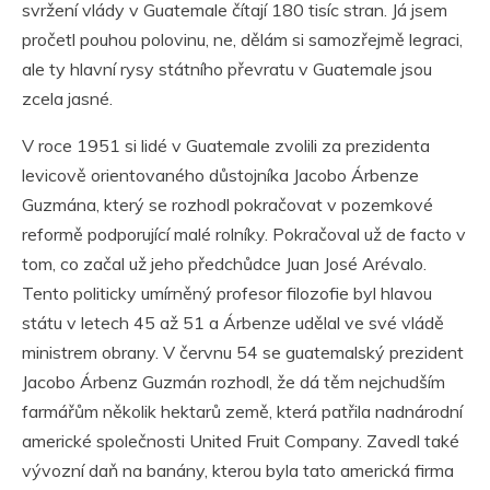
svržení vlády v Guatemale čítají 180 tisíc stran. Já jsem
pročetl pouhou polovinu, ne, dělám si samozřejmě legraci,
ale ty hlavní rysy státního převratu v Guatemale jsou
zcela jasné.
V roce 1951 si lidé v Guatemale zvolili za prezidenta
levicově orientovaného důstojníka Jacobo Árbenze
Guzmána, který se rozhodl pokračovat v pozemkové
reformě podporující malé rolníky. Pokračoval už de facto v
tom, co začal už jeho předchůdce Juan José Arévalo.
Tento politicky umírněný profesor filozofie byl hlavou
státu v letech 45 až 51 a Árbenze udělal ve své vládě
ministrem obrany. V červnu 54 se guatemalský prezident
Jacobo Árbenz Guzmán rozhodl, že dá těm nejchudším
farmářům několik hektarů země, která patřila nadnárodní
americké společnosti United Fruit Company. Zavedl také
vývozní daň na banány, kterou byla tato americká firma