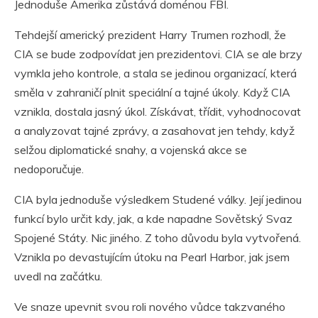
Jednoduše Amerika zůstává doménou FBI.
Tehdejší americký prezident Harry Trumen rozhodl, že
CIA se bude zodpovídat jen prezidentovi. CIA se ale brzy
vymkla jeho kontrole, a stala se jedinou organizací, která
směla v zahraničí plnit speciální a tajné úkoly. Když CIA
vznikla, dostala jasný úkol. Získávat, třídit, vyhodnocovat
a analyzovat tajné zprávy, a zasahovat jen tehdy, když
selžou diplomatické snahy, a vojenská akce se
nedoporučuje.
CIA byla jednoduše výsledkem Studené války. Její jedinou
funkcí bylo určit kdy, jak, a kde napadne Sovětský Svaz
Spojené Státy. Nic jiného. Z toho důvodu byla vytvořená.
Vznikla po devastujícím útoku na Pearl Harbor, jak jsem
uvedl na začátku.
Ve snaze upevnit svou roli nového vůdce takzvaného