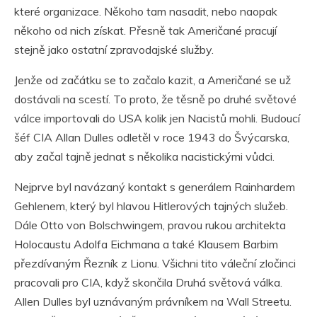
které organizace. Někoho tam nasadit, nebo naopak
někoho od nich získat. Přesně tak Američané pracují
stejně jako ostatní zpravodajské služby.
Jenže od začátku se to začalo kazit, a Američané se už
dostávali na scestí. To proto, že těsně po druhé světové
válce importovali do USA kolik jen Nacistů mohli. Budoucí
šéf CIA Allan Dulles odletěl v roce 1943 do Švýcarska,
aby začal tajně jednat s několika nacistickými vůdci.
Nejprve byl navázaný kontakt s generálem Rainhardem
Gehlenem, který byl hlavou Hitlerových tajných služeb.
Dále Otto von Bolschwingem, pravou rukou architekta
Holocaustu Adolfa Eichmana a také Klausem Barbim
přezdívaným Řezník z Lionu. Všichni tito váleční zločinci
pracovali pro CIA, když skončila Druhá světová válka.
Allen Dulles byl uznávaným právníkem na Wall Streetu.