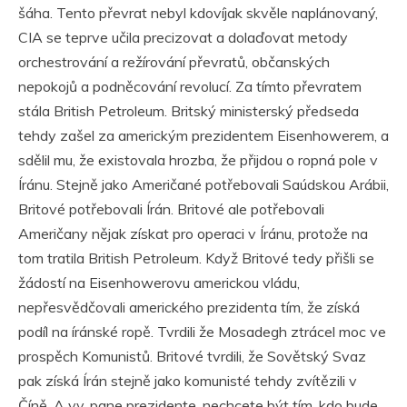
šáha. Tento převrat nebyl kdovíjak skvěle naplánovaný,
CIA se teprve učila precizovat a dolaďovat metody
orchestrování a režírování převratů, občanských
nepokojů a podněcování revolucí. Za tímto převratem
stála British Petroleum. Britský ministerský předseda
tehdy zašel za americkým prezidentem Eisenhowerem, a
sdělil mu, že existovala hrozba, že přijdou o ropná pole v
Íránu. Stejně jako Američané potřebovali Saúdskou Arábii,
Britové potřebovali Írán. Britové ale potřebovali
Američany nějak získat pro operaci v Íránu, protože na
tom tratila British Petroleum. Když Britové tedy přišli se
žádostí na Eisenhowerovu americkou vládu,
nepřesvědčovali amerického prezidenta tím, že získá
podíl na íránské ropě. Tvrdili že Mosadegh ztrácel moc ve
prospěch Komunistů. Britové tvrdili, že Sovětský Svaz
pak získá Írán stejně jako komunisté tehdy zvítězili v
Číně. A vy, pane prezidente, nechcete být tím, kdo bude