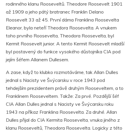
rodinného klanu Rooseveltů. Theodore Roosevelt 1901
až 1909 a jeho pátý bratranec Franklin Delano
Roosevelt 33 až 45. První dáma Franklina Roosevelta
Eleanor, byla neteří Theodora Roosevelta. A vnukem
toho prvního Roosevelta, Theodora Roosevelta, byl
Kermit Roosevelt junior. A tento Kermit Roosevelt mladší
byl postavený do funkce vysokého důstojníka CIA pod
jejím šéfem Allanem Dullesem.
A zase, když to klubko rozmotáváme, tak Allan Dulles
jednal s Nacisty ve Švýcarsku v roce 1943 pod
tehdejším prezidentem právě druhým Rooseveltem, a to
Franklinem Rooseveltem. Takže: Za prvé. Pozdější šéf
CIA Allan Dulles jednal s Nacisty ve Švýcarsku roku
1943 na příkaz Franklina Roosevelta. Za druhé. Allan
Dulles přijal do CIA Kermita Roosevelta, vnuka jiného z
klanu Rooseveltů, Theodora Roosevelta. Logicky z této