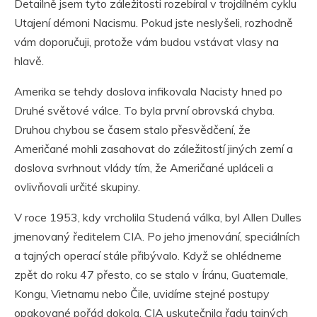
Detailně jsem tyto záležitosti rozebíral v trojdílném cyklu
Utajení démoni Nacismu. Pokud jste neslyšeli, rozhodně
vám doporučuji, protože vám budou vstávat vlasy na
hlavě.
Amerika se tehdy doslova infikovala Nacisty hned po
Druhé světové válce. To byla první obrovská chyba.
Druhou chybou se časem stalo přesvědčení, že
Američané mohli zasahovat do záležitostí jiných zemí a
doslova svrhnout vlády tím, že Američané upláceli a
ovlivňovali určité skupiny.
V roce 1953, kdy vrcholila Studená válka, byl Allen Dulles
jmenovaný ředitelem CIA. Po jeho jmenování, speciálních
a tajných operací stále přibývalo. Když se ohlédneme
zpět do roku 47 přesto, co se stalo v Íránu, Guatemale,
Kongu, Vietnamu nebo Čile, uvidíme stejné postupy
opakované pořád dokola. CIA uskutečnila řadu tajných