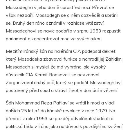
Mossadegha v jeho domě uprostřed noci. Převrat se
však nezdařil. Mossadegh se o něm dozvěděl a ubránil
se. Druhý den ráno oznámil v rozhlase vítězství.
Mossadeghovi se navíc podařilo v srpnu 1953 rozpustit
parlament a koncentrovat moc ve svých rukou.
Mezitím iránský šáh na naléhání CIA podepsal dekret,
který Mosaddeka zbavoval funkce a nahradil jej Záhidím.
Mossadegh si myslel, že má vyhráno, ale vysoký
důstojník CIA Kermit Roosevelt se nevzdával.
Zorganizoval druhý puč, který se podařil. Mossadegh byl
postavený před soud a strávil život v domácím vězení.
Šáh Mohammad Reza Pahlaví se vrátil k moci a vládl
dalších 25 let až do íránské revoluce v roce 1979. Na
převrat z roku 1953 se později odvolávali studenti a
politická třída v Íránu jako na důvod k pozdějšímu svržení