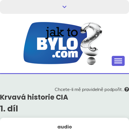
Skip
to
content
Kdo neví, jak to bylo, neovlivní, jak to bude.
HISTORIE V
SOUVISLOSTECH
Chcete-li mě pravidelně podpořit...
Krvavá historie CIA
1. díl
audio