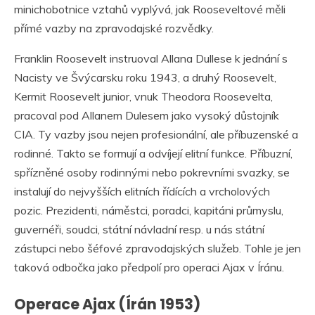
minichobotnice vztahů vyplývá, jak Rooseveltové měli
přímé vazby na zpravodajské rozvědky.
Franklin Roosevelt instruoval Allana Dullese k jednání s
Nacisty ve Švýcarsku roku 1943, a druhý Roosevelt,
Kermit Roosevelt junior, vnuk Theodora Roosevelta,
pracoval pod Allanem Dulesem jako vysoký důstojník
CIA. Ty vazby jsou nejen profesionální, ale příbuzenské a
rodinné. Takto se formují a odvíjejí elitní funkce. Příbuzní,
spřízněné osoby rodinnými nebo pokrevními svazky, se
instalují do nejvyšších elitních řídících a vrcholových
pozic. Prezidenti, náměstci, poradci, kapitáni průmyslu,
guvernéři, soudci, státní návladní resp. u nás státní
zástupci nebo šéfové zpravodajských služeb. Tohle je jen
taková odbočka jako předpolí pro operaci Ajax v Íránu.
Operace Ajax (Írán 1953)