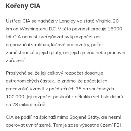
Kořeny CIA
Ústředí CIA se nachází v Langley ve státě Virginie, 20
km od Washingtonu D.C. V této pevnosti pracuje 16000
lidí. CIA nemusí zveřejňovat svůj rozpočet ani
organizační strukturu, klíčové pracovníky, počet
zaměstnanců a jejich platy, ani jejich jména nebo pracovní
zařazení.
Proslýchá se, že její celkový rozpočet dosahuje
astronomických částek. Je známo, že počet jejich
pracovníků vzrostl z počátečních 35 na současných
100.000. Její rozpočet poskočil z několika set tisíc dolarů
na 28 miliard ročně.
CIA se podílí na špionáži mimo Spojené Státy, ale nesmí
operovat uvnitř země. Tam je zase výsostné území FBI.