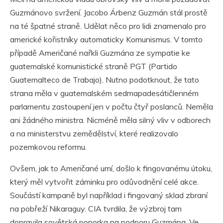
Guzmánovo svržení. Jacobo Árbenz Guzmán stál prostě
na té špatné straně. Udělat něco pro lidi znamenalo pro
americké kořistníky automaticky Komunismus. V tomto
případě Američané nařkli Guzmána ze sympatie ke
guatemalské komunistické straně PGT (Partido
Guatemalteco de Trabajo). Nutno podotknout, že tato
strana měla v guatemalském sedmapadesátičlenném
parlamentu zastoupení jen v počtu čtyř poslanců. Neměla
ani žádného ministra. Nicméně měla silný vliv v odborech
a na ministerstvu zemědělství, které realizovalo
pozemkovou reformu.
Ovšem, jak to Američané umí, došlo k fingovanému útoku,
který měl vytvořit záminku pro odůvodnění celé akce.
Součástí kampaně byl například i fingovaný sklad zbraní
na pobřeží Nikaraguy. CIA tvrdila, že výzbroj tam
dopravila sovětská ponorka na podporu Guzmána. Ve