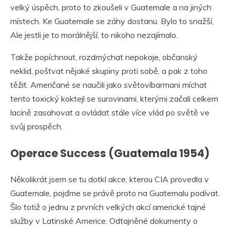
velký úspěch, proto to zkoušeli v Guatemale a na jiných
místech. Ke Guatemale se záhy dostanu. Bylo to snažší,
Ale jestli je to morálnější, to nikoho nezajímalo.
Takže popíchnout, rozdmýchat nepokoje, občanský
neklid, poštvat nějaké skupiny proti sobě, a pak z toho
těžit. Američané se naučili jako světovíbarmani míchat
tento toxický koktejl se surovinami, kterými začali celkem
lacině zasahovat a ovládat stále více vlád po světě ve
svůj prospěch.
Operace Success (Guatemala 1954)
Několikrát jsem se tu dotkl akce, kterou CIA provedla v
Guatemale, pojďme se právě proto na Guatemalu podívat.
Šlo totiž o jednu z prvních velkých akcí americké tajné
služby v Latinské Americe. Odtajněné dokumenty o