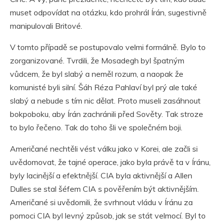
muset odpovídat na otázku, kdo prohrál Írán, sugestivně
manipulovali Britové.
V tomto případě se postupovalo velmi formálně. Bylo to
zorganizované. Tvrdili, že Mosadegh byl špatným
vůdcem, že byl slabý a neměl rozum, a naopak že
komunisté byli silní. Šáh Réza Pahlaví byl prý ale také
slabý a nebude s tím nic dělat. Proto museli zasáhnout
bokpoboku, aby Írán zachránili před Sověty. Tak stroze
to bylo řečeno. Tak do toho šli ve společném boji.
Američané nechtěli vést válku jako v Korei, ale začli si
uvědomovat, že tajné operace, jako byla právě ta v Íránu,
byly lacinější a efektnější. CIA byla aktivnější a Allen
Dulles se stal šéfem CIA s pověřením být aktivnějším.
Američané si uvědomili, že svrhnout vládu v Íránu za
pomoci CIA byl levný způsob, jak se stát velmocí. Byl to