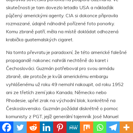
skutečnosti je tam dovezlo letadlo USA a náklaďák
půjčený americkými agenty. CIA si dokonce připravila
rozmazané, údajně náhodně pořízené foto ponorky.
Komu zbraně patří, měla na místě dokládat odhozená
krabička guatemalských cigaret.
Na tomto převratu je paradoxní, že této americké falešné
propagandě nakonec nahráli nechtěně do karet i
Čechoslováci. Guzmán potřeboval pro svou armádu
zbraně, ale protože je kvůli americkému embargu
vyhlášenému už roku 49 nemohl nakoupit, od roku 1952
ani ze třetích zemí jako Kanada, Německo nebo
Rhodesie, upřel zrak na východní blok, konkrétně na
Československo. Guzmán požádal diskrétně o pomoc
komunisty z PGT, jejíž generální tajemník José Manuel
Fortuny odcestoval v listopadu 1953 tajně do Prahy.
Tam se setkal s prvním tajemníkem ÚV KSČ Antonínem