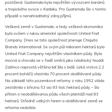
postižená. Guatemala byla největším vývozcem banánů
a tropického ovoce v Karibiku. Pro Guatemalu šlo v tomto
případě o nenahraditelný zdroj příjmů.
Veškerá země v Guatemale, a tedy veškerá ekonomika
byla ovšem v rukou americké společnosti United Fruit
Company. Dnes se tato společnost jmenuje Chiquita
Brands International. Se svým půl milionem hektarů byla
United Fruit Company největším vlastníkem půdy. Byla
mocná a chovala se v řadě směrů jako násilnický feudál.
Zatímco naprostá většina lidí žila v bídě, úzká vrstva 2,2
procent boháčů vlastnila 70 procent obdělávané půdy.
Na základě této pozemkové reformy z roku 1952 vláda
zestátnila v březnu 53 asi 93 tisíc hektarů půdy – šlo
přitom o neobdělávanou půdu všech plantáží nad 83
hektarů. Středně velkých farem a obdělávané země se
reforma nedotkla.