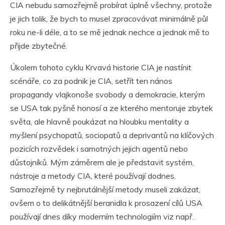
CIA nebudu samozřejmě probírat úplně všechny, protože
je jich tolik, že bych to musel zpracovávat minimálně půl
roku ne-li déle, a to se mě jednak nechce a jednak mě to
přijde zbytečné.
Úkolem tohoto cyklu Krvavá historie CIA je nastínit
scénáře, co za podnik je CIA, setřít ten nános
propagandy vlajkonoše svobody a demokracie, kterým
se USA tak pyšně honosí a ze kterého mentoruje zbytek
světa, ale hlavně poukázat na hloubku mentality a
myšlení psychopatů, sociopatů a deprivantů na klíčových
pozicích rozvědek i samotných jejich agentů nebo
důstojníků. Mým záměrem ale je představit systém,
nástroje a metody CIA, které používají dodnes.
Samozřejmě ty nejbrutálnější metody museli zakázat,
ovšem o to delikátnější beranidla k prosazení cílů USA
používají dnes díky moderním technologiím viz např.