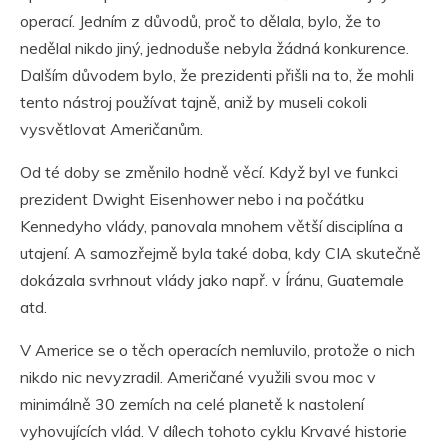
operací. Jedním z důvodů, proč to dělala, bylo, že to
nedělal nikdo jiný, jednoduše nebyla žádná konkurence.
Dalším důvodem bylo, že prezidenti přišli na to, že mohli
tento nástroj používat tajně, aniž by museli cokoli
vysvětlovat Američanům.
Od té doby se změnilo hodně věcí. Když byl ve funkci
prezident Dwight Eisenhower nebo i na počátku
Kennedyho vlády, panovala mnohem větší disciplína a
utajení. A samozřejmě byla také doba, kdy CIA skutečně
dokázala svrhnout vlády jako např. v Íránu, Guatemale
atd.
V Americe se o těch operacích nemluvilo, protože o nich
nikdo nic nevyzradil. Američané využili svou moc v
minimálně 30 zemích na celé planetě k nastolení
vyhovujících vlád. V dílech tohoto cyklu Krvavé historie