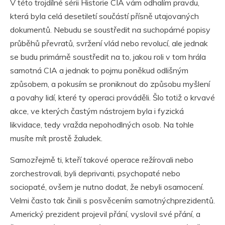
V této trojdílné sérii Historie CIA vám odhalím pravdu,
která byla celá desetiletí součástí přísně utajovaných
dokumentů. Nebudu se soustředit na suchopárné popisy
průběhů převratů, svržení vlád nebo revolucí, ale jednak
se budu primárně soustředit na to, jakou roli v tom hrála
samotná CIA a jednak to pojmu poněkud odlišným
způsobem, a pokusím se proniknout do způsobu myšlení
a povahy lidí, které ty operaci prováděli. Šlo totiž o krvavé
akce, ve kterých častým nástrojem byla i fyzická
likvidace, tedy vražda nepohodlných osob. Na tohle
musíte mít prostě žaludek.
Samozřejmě ti, kteří takové operace režírovali nebo
zorchestrovali, byli deprivanti, psychopaté nebo
sociopaté, ovšem je nutno dodat, že nebyli osamocení.
Velmi často tak činili s posvěcením samotnýchprezidentů.
Americký prezident projevil přání, vyslovil své přání, a