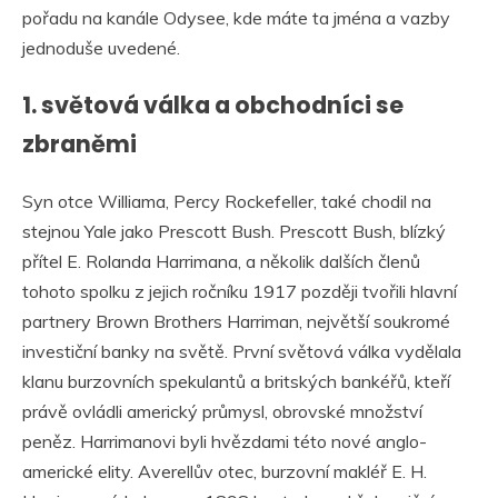
pořadu na kanále Odysee, kde máte ta jména a vazby
jednoduše uvedené.
1. světová válka a obchodníci se
zbraněmi
Syn otce Williama, Percy Rockefeller, také chodil na
stejnou Yale jako Prescott Bush. Prescott Bush, blízký
přítel E. Rolanda Harrimana, a několik dalších členů
tohoto spolku z jejich ročníku 1917 později tvořili hlavní
partnery Brown Brothers Harriman, největší soukromé
investiční banky na světě. První světová válka vydělala
klanu burzovních spekulantů a britských bankéřů, kteří
právě ovládli americký průmysl, obrovské množství
peněz. Harrimanovi byli hvězdami této nové anglo-
americké elity. Averellův otec, burzovní makléř E. H.