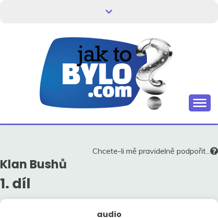
Skip
to
content
Kdo neví, jak to bylo, neovlivní, jak to bude.
HISTORIE V
SOUVISLOSTECH
Chcete-li mě pravidelně podpořit...
Klan Bushů
1. díl
audio