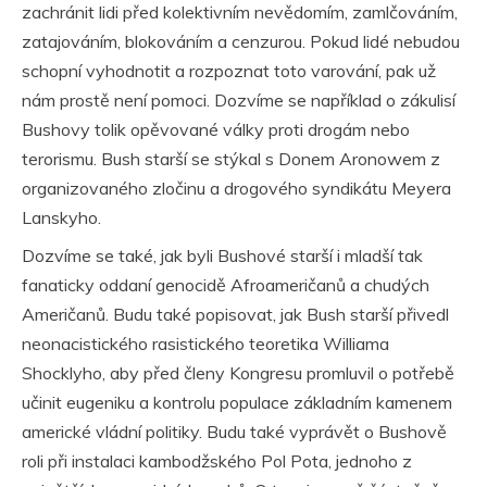
zachránit lidi před kolektivním nevědomím, zamlčováním,
zatajováním, blokováním a cenzurou. Pokud lidé nebudou
schopní vyhodnotit a rozpoznat toto varování, pak už
nám prostě není pomoci. Dozvíme se například o zákulisí
Bushovy tolik opěvované války proti drogám nebo
terorismu. Bush starší se stýkal s Donem Aronowem z
organizovaného zločinu a drogového syndikátu Meyera
Lanskyho.
Dozvíme se také, jak byli Bushové starší i mladší tak
fanaticky oddaní genocidě Afroameričanů a chudých
Američanů. Budu také popisovat, jak Bush starší přivedl
neonacistického rasistického teoretika Williama
Shocklyho, aby před členy Kongresu promluvil o potřebě
učinit eugeniku a kontrolu populace základním kamenem
americké vládní politiky. Budu také vyprávět o Bushově
roli při instalaci kambodžského Pol Pota, jednoho z