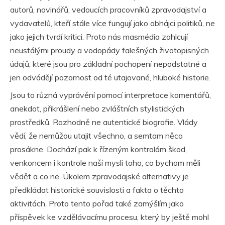
autorů, novinářů, vedoucích pracovníků zpravodajství a
vydavatelů, kteří stále více fungují jako obhájci politiků, ne
jako jejich tvrdí kritici. Proto nás masmédia zahlcují
neustálými proudy a vodopády falešných životopisných
údajů, které jsou pro základní pochopení nepodstatné a
jen odvádějí pozornost od té utajované, hluboké historie.
Jsou to různá vyprávění pomocí interpretace komentářů,
anekdot, přikrášlení nebo zvláštních stylistických
prostředků. Rozhodně ne autentické biografie. Vlády
vědí, že nemůžou utajit všechno, a semtam něco
prosákne. Dochází pak k řízeným kontrolám škod,
venkoncem i kontrole naší mysli toho, co bychom měli
vědět a co ne. Úkolem zpravodajské alternativy je
předkládat historické souvislosti a fakta o těchto
aktivitách. Proto tento pořad také zamýšlím jako
příspěvek ke vzdělávacímu procesu, který by ještě mohl