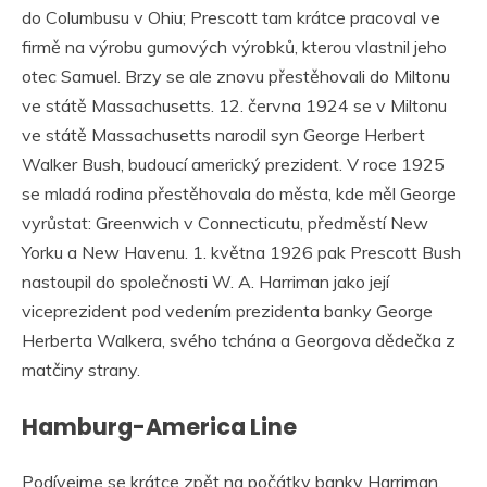
do Columbusu v Ohiu; Prescott tam krátce pracoval ve
firmě na výrobu gumových výrobků, kterou vlastnil jeho
otec Samuel. Brzy se ale znovu přestěhovali do Miltonu
ve státě Massachusetts. 12. června 1924 se v Miltonu
ve státě Massachusetts narodil syn George Herbert
Walker Bush, budoucí americký prezident. V roce 1925
se mladá rodina přestěhovala do města, kde měl George
vyrůstat: Greenwich v Connecticutu, předměstí New
Yorku a New Havenu. 1. května 1926 pak Prescott Bush
nastoupil do společnosti W. A. Harriman jako její
viceprezident pod vedením prezidenta banky George
Herberta Walkera, svého tchána a Georgova dědečka z
matčiny strany.
Hamburg-America Line
Podívejme se krátce zpět na počátky banky Harriman,