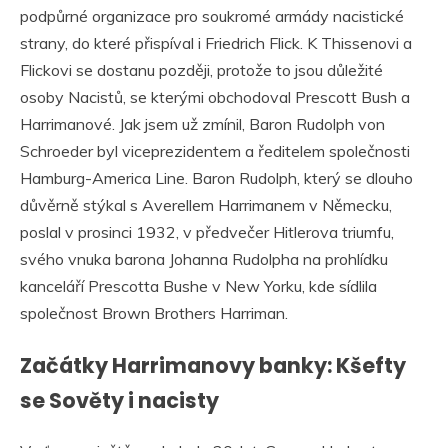
podpůrné organizace pro soukromé armády nacistické
strany, do které přispíval i Friedrich Flick. K Thissenovi a
Flickovi se dostanu později, protože to jsou důležité
osoby Nacistů, se kterými obchodoval Prescott Bush a
Harrimanové. Jak jsem už zmínil, Baron Rudolph von
Schroeder byl viceprezidentem a ředitelem společnosti
Hamburg-America Line. Baron Rudolph, který se dlouho
důvěrně stýkal s Averellem Harrimanem v Německu,
poslal v prosinci 1932, v předvečer Hitlerova triumfu,
svého vnuka barona Johanna Rudolpha na prohlídku
kanceláří Prescotta Bushe v New Yorku, kde sídlila
společnost Brown Brothers Harriman.
Začátky Harrimanovy banky: Kšefty
se Sověty i nacisty