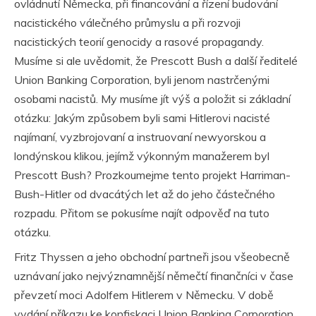
ovládnutí Německa, při financování a řízení budování
nacistického válečného průmyslu a při rozvoji
nacistických teorií genocidy a rasové propagandy.
Musíme si ale uvědomit, že Prescott Bush a další ředitelé
Union Banking Corporation, byli jenom nastrčenými
osobami nacistů. My musíme jít výš a položit si základní
otázku: Jakým způsobem byli sami Hitlerovi nacisté
najímaní, vyzbrojovaní a instruovaní newyorskou a
londýnskou klikou, jejímž výkonným manažerem byl
Prescott Bush? Prozkoumejme tento projekt Harriman-
Bush-Hitler od dvacátých let až do jeho částečného
rozpadu. Přitom se pokusíme najít odpověď na tuto
otázku.
Fritz Thyssen a jeho obchodní partneři jsou všeobecně
uznávaní jako nejvýznamnější němečtí finančníci v čase
převzetí moci Adolfem Hitlerem v Německu. V době
vydání příkazu ke konfiskaci Union Banking Corporation