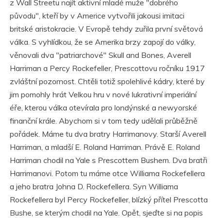
z Wall Streetu najít aktivní mladé muže "dobrého
původu", kteří by v Americe vytvořili jakousi imitaci
britské aristokracie. V Evropě tehdy zuřila první světová
válka. S vyhlídkou, že se Amerika brzy zapojí do války,
věnovali dva "patriarchové" Skull and Bones, Averell
Harriman a Percy Rockefeller, Prescottovu ročníku 1917
zvláštní pozornost. Chtěli totiž spolehlivé kádry, které by
jim pomohly hrát Velkou hru v nové lukrativní imperiální
éře, kterou válka otevírala pro londýnské a newyorské
finanční krále. Abychom si v tom tedy udělali průběžně
pořádek. Máme tu dva bratry Harrimanovy. Starší Averell
Harriman, a mladší E. Roland Harriman. Právě E. Roland
Harriman chodil na Yale s Prescottem Bushem. Dva bratři
Harrimanovi. Potom tu máme otce Williama Rockefellera
a jeho bratra Johna D. Rockefellera. Syn Williama
Rockefellera byl Percy Rockefeller, blízký přítel Prescotta
Bushe, se kterým chodil na Yale. Opět, sjeďte si na popis