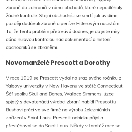
zbraně do zahraničí v rámci obchodů, které nepodléhaly
žádné kontrole. Stejní obchodníci se smrtí, jak uvidíme,
později dodávali zbraně a peníze Hitlerovým nacistům.
To, že tento problém přetrvává dodnes, je do jisté míry
dáno nulovou kontrolou nad dokumentací a historií
obchodníků se zbraněmi.
Novomanželé Prescott a Dorothy
V roce 1919 se Prescott vydal na sraz svého ročníku z
Yaleovy univerzity v New Havenu ve státě Connecticut.
Šéf spolku Skull and Bones, Wallace Simmons, úzce
spjatý s devatenácti výrobci zbraní, nabídl Prescottu
Bushovi práci ve své firmě na výrobu železničních
zařízení v Saint Louis. Prescott nabídku přijal a
přestěhoval se do Saint Louis. Někdy v tomtéž roce se