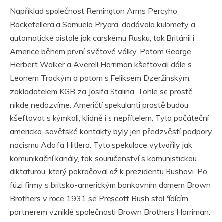
Například společnost Remington Arms Percyho
Rockefellera a Samuela Pryora, dodávala kulomety a
automatické pistole jak carskému Rusku, tak Británii i
Americe během první světové války. Potom George
Herbert Walker a Averell Harriman kšeftovali dále s
Leonem Trockým a potom s Feliksem Dzeržinským,
zakladatelem KGB za Josifa Stalina. Tohle se prostě
nikde nedozvíme. Američtí spekulanti prostě budou
kšeftovat s kýmkoli, klidně i s nepřítelem. Tyto počáteční
americko-sovětské kontakty byly jen předzvěstí podpory
nacismu Adolfa Hitlera. Tyto spekulace vytvořily jak
komunikační kanály, tak souručenství s komunistickou
diktaturou, který pokračoval až k prezidentu Bushovi. Po
fúzi firmy s britsko-americkým bankovním domem Brown
Brothers v roce 1931 se Prescott Bush stal řídícím
partnerem vzniklé společnosti Brown Brothers Harriman.