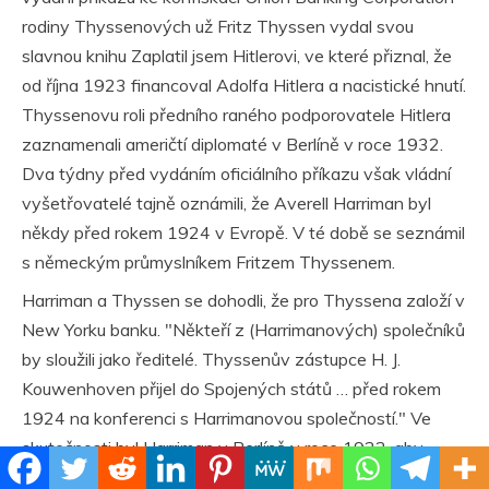
rodiny Thyssenových už Fritz Thyssen vydal svou
slavnou knihu Zaplatil jsem Hitlerovi, ve které přiznal, že
od října 1923 financoval Adolfa Hitlera a nacistické hnutí.
Thyssenovu roli předního raného podporovatele Hitlera
zaznamenali američtí diplomaté v Berlíně v roce 1932.
Dva týdny před vydáním oficiálního příkazu však vládní
vyšetřovatelé tajně oznámili, že Averell Harriman byl
někdy před rokem 1924 v Evropě. V té době se seznámil
s německým průmyslníkem Fritzem Thyssenem.
Harriman a Thyssen se dohodli, že pro Thyssena založí v
New Yorku banku. "Někteří z (Harrimanových) společníků
by sloužili jako ředitelé. Thyssenův zástupce H. J.
Kouwenhoven přijel do Spojených států … před rokem
1924 na konferenci s Harrimanovou společností." Ve
skutečnosti byl Harriman v Berlíně v roce 1922, aby
založil berlínskou pobočku banky W. A. Harriman za