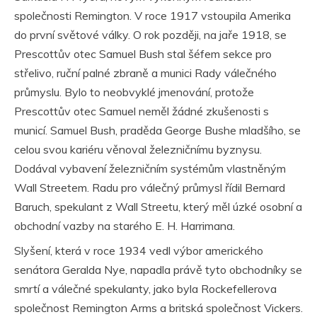
společnosti Remington. V roce 1917 vstoupila Amerika
do první světové války. O rok později, na jaře 1918, se
Prescottův otec Samuel Bush stal šéfem sekce pro
střelivo, ruční palné zbraně a munici Rady válečného
průmyslu. Bylo to neobvyklé jmenování, protože
Prescottův otec Samuel neměl žádné zkušenosti s
municí. Samuel Bush, praděda George Bushe mladšího, se
celou svou kariéru věnoval železničnímu byznysu.
Dodával vybavení železničním systémům vlastněným
Wall Streetem. Radu pro válečný průmysl řídil Bernard
Baruch, spekulant z Wall Streetu, který měl úzké osobní a
obchodní vazby na starého E. H. Harrimana.
Slyšení, která v roce 1934 vedl výbor amerického
senátora Geralda Nye, napadla právě tyto obchodníky se
smrtí a válečné spekulanty, jako byla Rockefellerova
společnost Remington Arms a britská společnost Vickers.