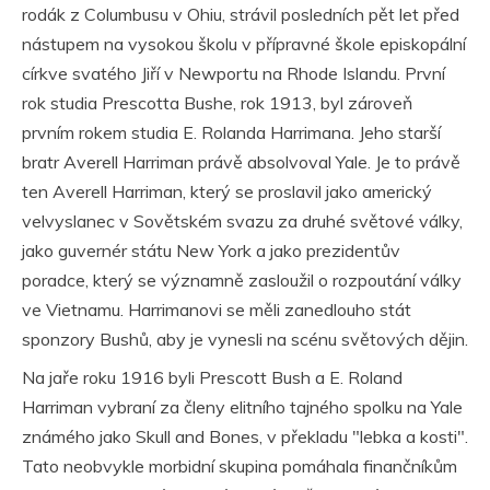
rodák z Columbusu v Ohiu, strávil posledních pět let před
nástupem na vysokou školu v přípravné škole episkopální
církve svatého Jiří v Newportu na Rhode Islandu. První
rok studia Prescotta Bushe, rok 1913, byl zároveň
prvním rokem studia E. Rolanda Harrimana. Jeho starší
bratr Averell Harriman právě absolvoval Yale. Je to právě
ten Averell Harriman, který se proslavil jako americký
velvyslanec v Sovětském svazu za druhé světové války,
jako guvernér státu New York a jako prezidentův
poradce, který se významně zasloužil o rozpoutání války
ve Vietnamu. Harrimanovi se měli zanedlouho stát
sponzory Bushů, aby je vynesli na scénu světových dějin.
Na jaře roku 1916 byli Prescott Bush a E. Roland
Harriman vybraní za členy elitního tajného spolku na Yale
známého jako Skull and Bones, v překladu "lebka a kosti".
Tato neobvykle morbidní skupina pomáhala finančníkům