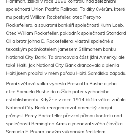
Harriman, získal v roce 1898 kontrolu nad železniční
společností Union Pacific Railroad. To díky úvěrům, které
mu poskytl William Rockefeller, otec Percyho
Rockefellera, a soukromí bankéři společnosti Kuhn Loeb.
Otec William Rockefeller, pokladník společnosti Standard
Oil a bratr Johna D. Rockefellera, vlastnil společně s
texaským podnikatelem Jamesem Stillmanem banku
National City Bank. Ta drancovala část Jižní Ameriky, ale
také Haiti. Jak National City Bank drancovala a plenila
Haiti jsem probíral v mém pořadu Haiti, Somálsko západu.
První světová válka vynesla Prescotta Bushe a jeho
otce Samuela Bushe do nižších pater východního
establishmentu. Když se v roce 1914 blížila válka, začala
National City Bank reorganizovat americký zbrojní
průmysl. Percy Rockefeller převzal přímou kontrolu nad
společností Remington Arms a jmenoval svého člověka,
Samuela F. Pryora, novým výkonným ředitelem