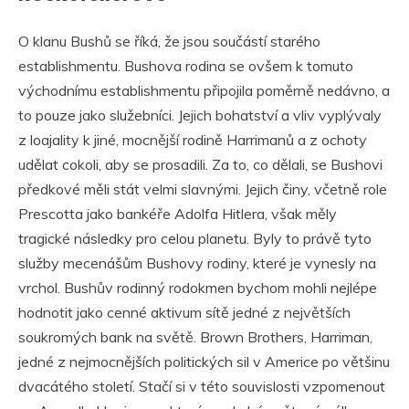
O klanu Bushů se říká, že jsou součástí starého
establishmentu. Bushova rodina se ovšem k tomuto
východnímu establishmentu připojila poměrně nedávno, a
to pouze jako služebníci. Jejich bohatství a vliv vyplývaly
z loajality k jiné, mocnější rodině Harrimanů a z ochoty
udělat cokoli, aby se prosadili. Za to, co dělali, se Bushovi
předkové měli stát velmi slavnými. Jejich činy, včetně role
Prescotta jako bankéře Adolfa Hitlera, však měly
tragické následky pro celou planetu. Byly to právě tyto
služby mecenášům Bushovy rodiny, které je vynesly na
vrchol. Bushův rodinný rodokmen bychom mohli nejlépe
hodnotit jako cenné aktivum sítě jedné z největších
soukromých bank na světě. Brown Brothers, Harriman,
jedné z nejmocnějších politických sil v Americe po většinu
dvacátého století. Stačí si v této souvislosti vzpomenout