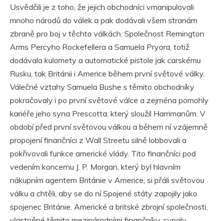
Usvědčili je z toho, že jejich obchodníci vmanipulovali
mnoho národů do válek a pak dodávali všem stranám
zbraně pro boj v těchto válkách. Společnost Remington
Arms Percyho Rockefellera a Samuela Pryora, totiž
dodávala kulomety a automatické pistole jak carskému
Rusku, tak Británii i Americe během první světové války.
Válečné vztahy Samuela Bushe s těmito obchodníky
pokračovaly i po první světové válce a zejména pomohly
kariéře jeho syna Prescotta, který sloužil Harrimanům. V
období před první světovou válkou a během ní vzájemně
propojení finančníci z Wall Streetu silně lobbovali a
pokřivovali funkce americké vlády. Tito finančníci pod
vedením koncernu J. P. Morgan, který byl hlavním
nákupním agentem Británie v Americe, si přáli světovou
válku a chtěli, aby se do ní Spojené státy zapojily jako
spojenec Británie. Americké a britské zbrojní společnosti,
vlastněné těmito mezinárodními finančníky, sypaly