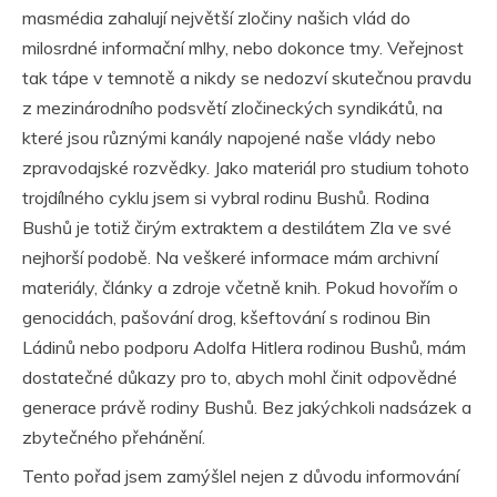
masmédia zahalují největší zločiny našich vlád do
milosrdné informační mlhy, nebo dokonce tmy. Veřejnost
tak tápe v temnotě a nikdy se nedozví skutečnou pravdu
z mezinárodního podsvětí zločineckých syndikátů, na
které jsou různými kanály napojené naše vlády nebo
zpravodajské rozvědky. Jako materiál pro studium tohoto
trojdílného cyklu jsem si vybral rodinu Bushů. Rodina
Bushů je totiž čirým extraktem a destilátem Zla ve své
nejhorší podobě. Na veškeré informace mám archivní
materiály, články a zdroje včetně knih. Pokud hovořím o
genocidách, pašování drog, kšeftování s rodinou Bin
Ládinů nebo podporu Adolfa Hitlera rodinou Bushů, mám
dostatečné důkazy pro to, abych mohl činit odpovědné
generace právě rodiny Bushů. Bez jakýchkoli nadsázek a
zbytečného přehánění.
Tento pořad jsem zamýšlel nejen z důvodu informování