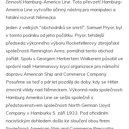
činností Hamburg-America Line. Toto převzetí Hamburg-
America Line vytvořilo účinný nástroj pro manipulaci a
fatální rozvrat Německa.
Jeden z velkých "obchodníků se smrtí", Samuel Pryor, byl
v tomto podniku od jeho počátku. Pryor, tehdejší
předseda výkonného výboru Rockefellerovy zbrojařské
společnosti Remington Arms, pomáhal tento obchod
zařídit. Spolu s Georgem Herbertem Walkerem působil ve
správní radě Harrimanovy krycí organizace pro námořní
dopravu American Ship and Commerce Company.
Posuňme se teď o pár let později do doby, kdy se Hitler
zmocnil vlády nad Německem. Výkonná rada společnosti
Hamburg Amerika Line se sešla společně s
představenstvem společnosti North German Lloyd
Company v Hamburku 5. září 1933. Pod oficiálním
nacistickým dohledem došlo ke sloučení obou firem.
Společnost American Ship and Commerce Prescotta