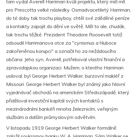
tam vydal Averell Harriman kvůli projektu, který měl mít
pro Prescotta velké následky. Osmadvacetiletý Harriman,
do té doby tak trochu playboy, chtěl své zděděné peníze
a kontakty zapojit do dění ve světě. Měl to ale, chudák,
tak trochu těžké. Prezident Theodore Roosevelt totiž
odsoudil Harrimanova otce za "cynismus a hluboce
zakořeněnou korupci" a označil ho za nežádoucího
občana. Jeho syn, Averell, potřeboval vlastní finanční a
zpravodajskou organizaci. Mužem, o kterého Harriman
usiloval, byl George Herbert Walker, burzovní makléř z
Missouri. George Herbert Walker byl známý jako hlavní
vyjednávač obchodů na americkém Středozápadě, který
přiděloval investiční kapitál svých kontaktů s
mezinárodními bankéři mnoha železnicím, veřejným
službám a dalším průmyslovým odvětvím.
V listopadu 1919 George Herbert Walker formálně
založil soukromou banku W. A. Harriman. Sám Walker se