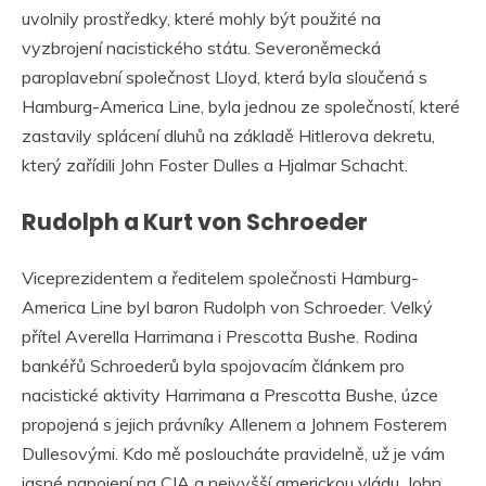
uvolnily prostředky, které mohly být použité na
vyzbrojení nacistického státu. Severoněmecká
paroplavební společnost Lloyd, která byla sloučená s
Hamburg-America Line, byla jednou ze společností, které
zastavily splácení dluhů na základě Hitlerova dekretu,
který zařídili John Foster Dulles a Hjalmar Schacht.
Rudolph a Kurt von Schroeder
Viceprezidentem a ředitelem společnosti Hamburg-
America Line byl baron Rudolph von Schroeder. Velký
přítel Averella Harrimana i Prescotta Bushe. Rodina
bankéřů Schroederů byla spojovacím článkem pro
nacistické aktivity Harrimana a Prescotta Bushe, úzce
propojená s jejich právníky Allenem a Johnem Fosterem
Dullesovými. Kdo mě posloucháte pravidelně, už je vám
jasné napojení na CIA a nejvyšší americkou vládu. John