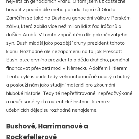
největších genocidních vrahů. O tom jsem už částečně
hovořil v prvním díle mého pořadu Tajná síť Gladio.
Zaměřím se také na Bushovu genocidní válku v Perském
zálivu, která zabila více než milion lidí z řad Iráčanů a
dalších Arabů. V tomto započatém díle pokračoval jeho
syn, Bush mladší jako pozdější druhý prezident tohoto
klanu. Rozhodně ale nezapomenu na to, jak Prescott
Bush, otec prvního prezidenta a děda druhého, pomáhal
financovat převzetí moci v Německu Adolfem Hitlerem.
Tento cyklus bude tedy velmi informačně nabitý a hutný
a poslouží nám jako studijní materiál pro zkoumání
hluboké historie. Tedy té nepřefiltrované, nepředžvýkané
a neučesané ryzí a autentické historie, kterou v
učebnicích dějepisu rozhodně nenajdeme.
Bushové, Harrimanové a
Rockefellerové