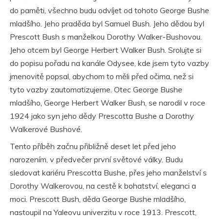
do paměti, všechno budu odvíjet od tohoto George Bushe
mladšího. Jeho praděda byl Samuel Bush. Jeho dědou byl
Prescott Bush s manželkou Dorothy Walker-Bushovou.
Jeho otcem byl George Herbert Walker Bush. Srolujte si
do popisu pořadu na kanále Odysee, kde jsem tyto vazby
jmenovitě popsal, abychom to měli před očima, než si
tyto vazby zautomatizujeme. Otec George Bushe
mladšího, George Herbert Walker Bush, se narodil v roce
1924 jako syn jeho dědy Prescotta Bushe a Dorothy
Walkerové Bushové.
Tento příběh začnu přibližně deset let před jeho
narozením, v předvečer první světové války. Budu
sledovat kariéru Prescotta Bushe, přes jeho manželství s
Dorothy Walkerovou, na cestě k bohatství, eleganci a
moci. Prescott Bush, děda George Bushe mladšího,
nastoupil na Yaleovu univerzitu v roce 1913. Prescott,