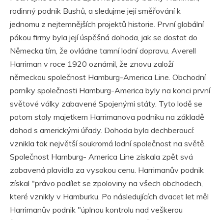
rodinný podnik Bushů, a sledujme její směřování k
jednomu z nejtemnějších projektů historie. První globální
pákou firmy byla její úspěšná dohoda, jak se dostat do
Německa tím, že ovládne tamní lodní dopravu. Averell
Harriman v roce 1920 oznámil, že znovu založí
německou společnost Hamburg-America Line. Obchodní
parníky společnosti Hamburg-America byly na konci první
světové války zabavené Spojenými státy. Tyto lodě se
potom staly majetkem Harrimanova podniku na základě
dohod s americkými úřady. Dohoda byla dechberoucí:
vznikla tak největší soukromá lodní společnost na světě.
Společnost Hamburg- America Line získala zpět svá
zabavená plavidla za vysokou cenu. Harrimanův podnik
získal "právo podílet se zpoloviny na všech obchodech,
které vznikly v Hamburku. Po následujících dvacet let měl
Harrimanův podnik "úplnou kontrolu nad veškerou