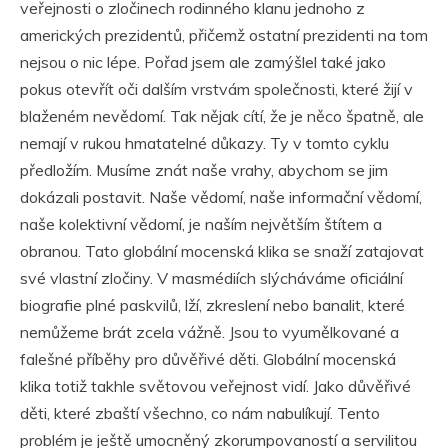
veřejnosti o zločinech rodinného klanu jednoho z
amerických prezidentů, přičemž ostatní prezidenti na tom
nejsou o nic lépe. Pořad jsem ale zamýšlel také jako
pokus otevřít oči dalším vrstvám společnosti, které žijí v
blaženém nevědomí. Tak nějak cítí, že je něco špatně, ale
nemají v rukou hmatatelné důkazy. Ty v tomto cyklu
předložím. Musíme znát naše vrahy, abychom se jim
dokázali postavit. Naše vědomí, naše informační vědomí,
naše kolektivní vědomí, je naším největším štítem a
obranou. Tato globální mocenská klika se snaží zatajovat
své vlastní zločiny. V masmédiích slýcháváme oficiální
biografie plné paskvilů, lží, zkreslení nebo banalit, které
nemůžeme brát zcela vážně. Jsou to vyumělkované a
falešné příběhy pro důvěřivé děti. Globální mocenská
klika totiž takhle světovou veřejnost vidí. Jako důvěřivé
děti, které zbaští všechno, co nám nabulíkují. Tento
problém je ještě umocněný zkorumpovaností a servilitou