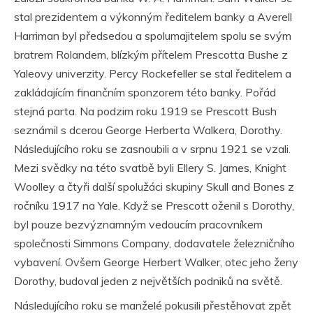
stal prezidentem a výkonným ředitelem banky a Averell
Harriman byl předsedou a spolumajitelem spolu se svým
bratrem Rolandem, blízkým přítelem Prescotta Bushe z
Yaleovy univerzity. Percy Rockefeller se stal ředitelem a
zakládajícím finančním sponzorem této banky. Pořád
stejná parta. Na podzim roku 1919 se Prescott Bush
seznámil s dcerou George Herberta Walkera, Dorothy.
Následujícího roku se zasnoubili a v srpnu 1921 se vzali.
Mezi svědky na této svatbě byli Ellery S. James, Knight
Woolley a čtyři další spolužáci skupiny Skull and Bones z
ročníku 1917 na Yale. Když se Prescott oženil s Dorothy,
byl pouze bezvýznamným vedoucím pracovníkem
společnosti Simmons Company, dodavatele železničního
vybavení. Ovšem George Herbert Walker, otec jeho ženy
Dorothy, budoval jeden z největších podniků na světě.
Následujícího roku se manželé pokusili přestěhovat zpět