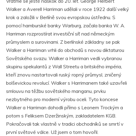
Vraťme se ještě naskok do 20. let. George Herbert
Walker a Averell Harriman udělali v roce 1922 další velký
krok a založili v Berlíně svou evropskou ústřednu. S
pomocí hamburské banky Warburg, začala banka W. A.
Harriman rozprostírat investiční síť nad německým
průmyslem a surovinami. Z berlínské základny se pak
Walker a Harriman vrhli do obchodů s novou diktaturou
Sovětského svazu. Walker a Harriman vedli vybranou
skupinu spekulantů z Wall Streetu a britského impéria,
kteří znovu nastartovali ruský ropný průmysl, zničený
bolševickou revolucí. Walker s Harrimanem také uzavřeli
smlouvu na těžbu sovětského manganu, prvku
nezbytného pro moderní výrobu oceli. Tyto koncese
Walker a Harriman dohodli přímo s Leonem Trockým a
potom s Feliksem Dzeržinským, zakladatelem KGB.
Pokračovali tak vlastně v tradici obchodníků se smrtí v
první světové válce. Už jsem o tom hovořil.