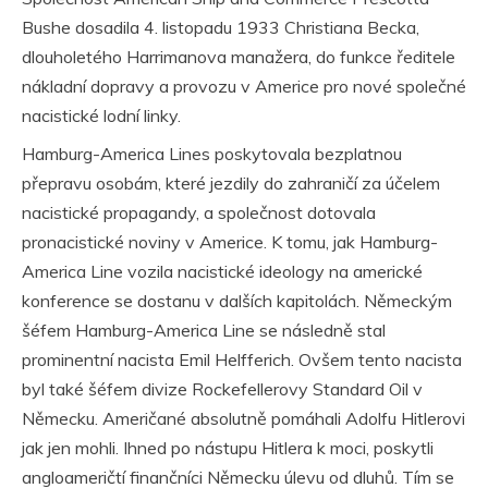
Bushe dosadila 4. listopadu 1933 Christiana Becka,
dlouholetého Harrimanova manažera, do funkce ředitele
nákladní dopravy a provozu v Americe pro nové společné
nacistické lodní linky.
Hamburg-America Lines poskytovala bezplatnou
přepravu osobám, které jezdily do zahraničí za účelem
nacistické propagandy, a společnost dotovala
pronacistické noviny v Americe. K tomu, jak Hamburg-
America Line vozila nacistické ideology na americké
konference se dostanu v dalších kapitolách. Německým
šéfem Hamburg-America Line se následně stal
prominentní nacista Emil Helfferich. Ovšem tento nacista
byl také šéfem divize Rockefellerovy Standard Oil v
Německu. Američané absolutně pomáhali Adolfu Hitlerovi
jak jen mohli. Ihned po nástupu Hitlera k moci, poskytli
angloameričtí finančníci Německu úlevu od dluhů. Tím se