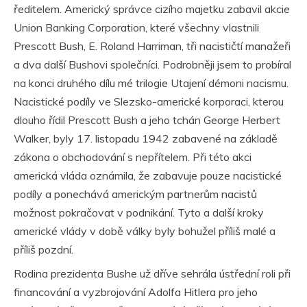
ředitelem. Americký správce cizího majetku zabavil akcie
Union Banking Corporation, které všechny vlastnili
Prescott Bush, E. Roland Harriman, tři nacističtí manažeři
a dva další Bushovi společníci. Podrobněji jsem to probíral
na konci druhého dílu mé trilogie Utajení démoni nacismu.
Nacistické podíly ve Slezsko-americké korporaci, kterou
dlouho řídil Prescott Bush a jeho tchán George Herbert
Walker, byly 17. listopadu 1942 zabavené na základě
zákona o obchodování s nepřítelem. Při této akci
americká vláda oznámila, že zabavuje pouze nacistické
podíly a ponechává americkým partnerům nacistů
možnost pokračovat v podnikání. Tyto a další kroky
americké vlády v době války byly bohužel příliš malé a
příliš pozdní.
Rodina prezidenta Bushe už dříve sehrála ústřední roli při
financování a vyzbrojování Adolfa Hitlera pro jeho