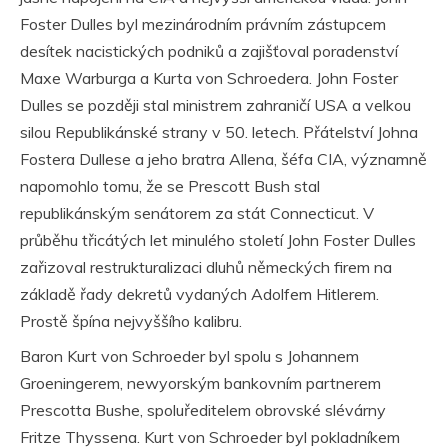
Foster Dulles byl mezinárodním právním zástupcem
desítek nacistických podniků a zajišťoval poradenství
Maxe Warburga a Kurta von Schroedera. John Foster
Dulles se později stal ministrem zahraničí USA a velkou
silou Republikánské strany v 50. letech. Přátelství Johna
Fostera Dullese a jeho bratra Allena, šéfa CIA, významně
napomohlo tomu, že se Prescott Bush stal
republikánským senátorem za stát Connecticut. V
průběhu třicátých let minulého století John Foster Dulles
zařizoval restrukturalizaci dluhů německých firem na
základě řady dekretů vydaných Adolfem Hitlerem.
Prostě špína nejvyššího kalibru.
Baron Kurt von Schroeder byl spolu s Johannem
Groeningerem, newyorským bankovním partnerem
Prescotta Bushe, spoluředitelem obrovské slévárny
Fritze Thyssena. Kurt von Schroeder byl pokladníkem