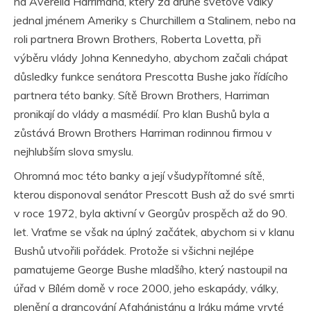
na Averella Harrimana, který za druhé světové války
jednal jménem Ameriky s Churchillem a Stalinem, nebo na
roli partnera Brown Brothers, Roberta Lovetta, při
výběru vlády Johna Kennedyho, abychom začali chápat
důsledky funkce senátora Prescotta Bushe jako řídícího
partnera této banky. Sítě Brown Brothers, Harriman
pronikají do vlády a masmédií. Pro klan Bushů byla a
zůstává Brown Brothers Harriman rodinnou firmou v
nejhlubším slova smyslu.
Ohromná moc této banky a její všudypřítomné sítě,
kterou disponoval senátor Prescott Bush až do své smrti
v roce 1972, byla aktivní v Georgův prospěch až do 90.
let. Vraťme se však na úplný začátek, abychom si v klanu
Bushů utvořili pořádek. Protože si všichni nejlépe
pamatujeme George Bushe mladšího, který nastoupil na
úřad v Bílém domě v roce 2000, jeho eskapády, války,
plenění a drancování Afghánistánu a Iráku máme vryté