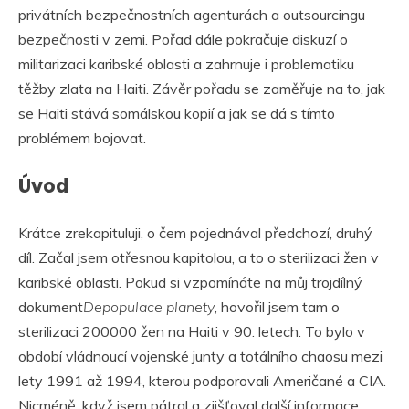
privátních bezpečnostních agenturách a outsourcingu
bezpečnosti v zemi. Pořad dále pokračuje diskuzí o
militarizaci karibské oblasti a zahrnuje i problematiku
těžby zlata na Haiti. Závěr pořadu se zaměřuje na to, jak
se Haiti stává somálskou kopií a jak se dá s tímto
problémem bojovat.
Úvod
Krátce zrekapituluji, o čem pojednával předchozí, druhý
díl. Začal jsem otřesnou kapitolou, a to o sterilizaci žen v
karibské oblasti. Pokud si vzpomínáte na můj trojdílný
dokument
Depopulace planety
, hovořil jsem tam o
sterilizaci 200000 žen na Haiti v 90. letech. To bylo v
období vládnoucí vojenské junty a totálního chaosu mezi
lety 1991 až 1994, kterou podporovali Američané a CIA.
Nicméně, když jsem pátral a zjišťoval další informace,