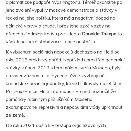
diplomatické podpoře Washingtonu. Téměř okamžitě po
jeho zvolení vypukly masové demonstrace a stávky v
reakci na jeho politiku, která měla negativní dopad na
dělnické vrstvy a chudé. I přes jeho úzké vazby na
předchozí administrativu prezidenta
Donalda Trumpa
to
však k politické stabilizaci situace nestačilo.
K výbuchům sociálních nepokojů docházelo na Haiti od
roku 2018 prakticky pořád. Například uprostřed generální
stávky v únoru 2019, která málem svrhla Moiseho, byly
na videozáznamu zachycené těžce vyzbrojené
kanadské speciální jednotky, které hlídkovaly na letišti v
Port-au-Prince. Haiti Information Project naznačil, že
pomáhaly rodinným příslušníkům Moiseho
zkorumpované, represivní a nepopulární vlády uprchnout
ze země.
Do roku 2021 došlo k vzestupu organizovaných