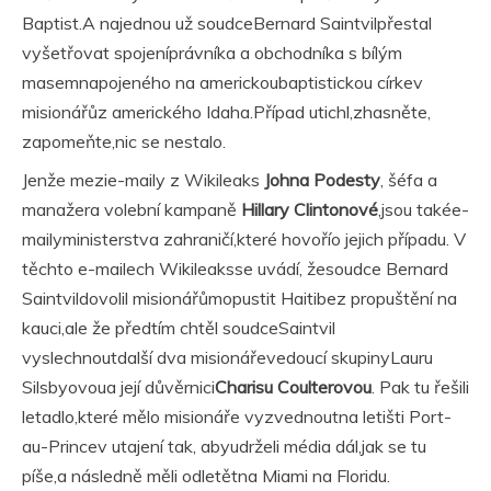
Baptist.A najednou už soudceBernard Saintvilpřestal
vyšetřovat spojeníprávníka a obchodníka s bílým
masemnapojeného na americkoubaptistickou církev
misionářůz amerického Idaha.Případ utichl,zhasněte,
zapomeňte,nic se nestalo.
Jenže mezie-maily z Wikileaks
Johna Podesty
, šéfa a
manažera volební kampaně
Hillary Clintonové
,jsou takée-
mailyministerstva zahraničí,které hovořío jejich případu. V
těchto e-mailech Wikileaksse uvádí, žesoudce Bernard
Saintvildovolil misionářůmopustit Haitibez propuštění na
kauci,ale že předtím chtěl soudceSaintvil
vyslechnoutdalší dva misionářevedoucí skupinyLauru
Silsbyovoua její důvěrnici
Charisu Coulterovou
. Pak tu řešili
letadlo,které mělo misionáře vyzvednoutna letišti Port-
au-Princev utajení tak, abyudrželi média dál,jak se tu
píše,a následně měli odletětna Miami na Floridu.