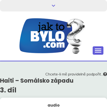
Skip
to
content
Kdo neví, jak to bylo, neovlivní, jak to bude.
HISTORIE V
SOUVISLOSTECH
Chcete-li mě pravidelně podpořit...
Haiti – Somálsko západu
3. díl
audio