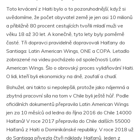
Toto krvácení z Haiti bylo o to pozoruhodnější, když si
uvědomíme, že počet obyvatel země je jen asi 10 milionů
a přibližně 80 procent cestujících tvořili mladí muži ve
věku 18 až 30 let. A konečně, tyto lety byly poměrně
časté. Tři dopravci pravidelně dopravovali Haiťany do
Santiaga: Latin American Wings, ONE a COPA. Letadlo
zobrazené na videu pocházelo od společnosti Latin
American Wings. Šlo o obrovský proces vylidňování Haiti.
O lidi, kteří byli ekonomicky na dně, zoufalí a chudí.
Bohužel, ani takto si nepolepšili, protože jako nájemná a
zbytná pracovní síla na tom v Chile byli ještě hůř. Podle
oficiálních dokumentů přepravila Latin American Wings
jen za 10 měsíců od ledna do října 2016 do Chile 14000
Haiťanů! V roce 2017 přepravila do Chile dalších 55000
Haiťanů z Haiti a Dominikánské republiky. V roce 2018 už
do Santiaga přivezla čtyři náklady Haiťanů. Jeden z