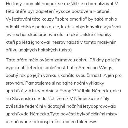
Haiťany zpomalil, naopak se rozšířil se a formalizoval. V
této aféře byli zapletení vysoce postavení Haiťané.
Vyšetřování této kauzy "sobre amarillo" by také mohlo
odhalit chilské podnikatele, kteří si objednávali a využívali
levnou haitskou pracovní sílu, a také chilské úředníky,
kteří po léta ignorovali nesrovnalosti v tomto masivním
přílivu údajných haitských turistů.
Tato aféra měla ovšem zajímavou dohru. Tři dny po jejím
vypuknutí, letecká společnost Latin American Wings,
pouhý rok po jejím vzniku, ukončila svou činnost. A jen pro
srovnání. Pamatujeme si na tajné noční vykládky
uprchlíků z Afriky a Asie v Evropě? V Itálii, Německu, ale i
na Slovensku a v dalších zemí? V Německu se šířily
zvěsti,že federální vládatajně nočními letydopravovala
uprchlíkydo Německa.Tyto pověsti bylyoficiálními místy
označovanéza konspirační teoriea fakenews.