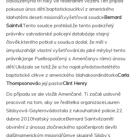
odsouzenýna tři roky ve federálním vězení.Ten případ
pokusuo únos dětí baptistickoucírkví z amerického
Idahatěmi deseti misionáři,vyšetřoval soudce
Bernard
Saintvil
.Tento soudce prohlásil,že tento podezřelý
právníkv salvadorské policejní databázije stejný
člověk,kterého potkal u soudu,a dodal, že měl v
úmysluzahájit vlastní vyšetřování,do jaké mírybyl tento
právníkJorge Puellospolčený s Američanyv rámci únosu
dětí.Ukázalo se totiž,že si ho najali představitelététo
baptistické církve z amerického Idahakoordinátorka
Carla
Thompsonová
a její pastor
Clint Henry
.
Do případu se ale vložili Američané. Ti začali usilovně
pracovat na tom, aby se ředitelka organizaceLauren
Silsbyová-Gaylerovádostala z rukouhaitské policie.22.
dubna 2010haitský soudceBernard Saintvilzamítl
obvinění z únosua zločineckého spolčeníproti devíti
dalšímamerickým misionářůmve skupině Silsby’s