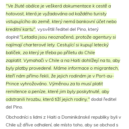
"Ve žluté obálce je veškerá dokumentace k cestě a
hotovost, která je vyžadována od každého turisty
vstupujícího do země, který nemá bankovní účet nebo
kreditní kartu"
, vysvětlil ředitel del Pino, který
doplnil:
"Letadla jsou neoznačená, protože agentury si
najímají charterové lety. Cestující si kupují letecký
balíček, za který je třeba po příletu do Chile
zaplatit. Vymahači v Chile a na Haiti dohlížejí na to, aby
byly platby provedené. Máme informace o migrantech,
kteří nám přímo řekli, že jejich rodinám je v Port-au-
Prince vyhrožováno. Výměnou za to musí platit
remitence a peníze, které jim byly poskytnuté, aby
odstranili hrozbu, která tíží jejich rodiny,"
dodal ředitel
del Pino.
Obchodníci s lidmi z Haiti a Dominikánské republiky byli v
Chile už dříve odhalení, ale místo toho, aby se obchod s