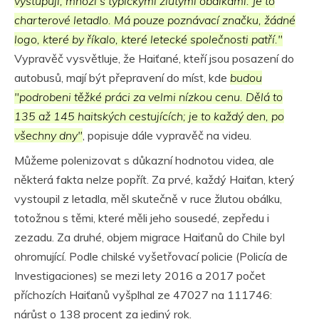
vystupují, mnozí s typickými žlutými obálkami. Je to
charterové letadlo. Má pouze poznávací značku, žádné
logo, které by říkalo, které letecké společnosti patří."
Vypravěč vysvětluje, že Haiťané, kteří jsou posazení do
autobusů, mají být přepravení do míst, kde
budou
"podrobeni těžké práci za velmi nízkou cenu. Dělá to
135 až 145 haitských cestujících; je to každý den, po
všechny dny"
, popisuje dále vypravěč na videu.
Můžeme polenizovat s důkazní hodnotou videa, ale
některá fakta nelze popřít. Za prvé, každý Haiťan, který
vystoupil z letadla, měl skutečně v ruce žlutou obálku,
totožnou s těmi, které měli jeho sousedé, zepředu i
zezadu. Za druhé, objem migrace Haiťanů do Chile byl
ohromující. Podle chilské vyšetřovací policie (Policía de
Investigaciones) se mezi lety 2016 a 2017 počet
příchozích Haiťanů vyšplhal ze 47027 na 111746:
nárůst o 138 procent za jediný rok.