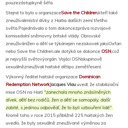
pouzezástupkyně šéfa.
Stejné to bylo u organizace
Save the Children
,kteří také
zneužívalimístní dívky z Haitia dalších zemí třetího
světa.Pojednávala o tom dokoncezpráva rozvojové
komisedolní sněmovny britské vlády. Obrovské
zneužívánížen a dětí se týkánejen neziskovek jakoOxfan
nebo Save the Children,ale dotýká se dokonce
OSN
,což
je nejvyšší světovýorgán. Vojáci OSNskupinově
sexuálnězneužívali haitské dětipo zemětřesení.
Výkonný ředitel haitské organizace
Dominican
Redemption Network
Jacques Viau
uvedl, že stabilizační
mise OSN na Haiti
"zanechala mnoho znásilněných
dívek, dětí bez rodičů, žen a dětí se samopaly, další
zabité, s jedinou odpovědí, že to byli vzbouření lidé".
Kromě toho v roce 2015 přibližně 225 haitských žen
uvedlo, že byly sexuálně zneužívané výměnou za