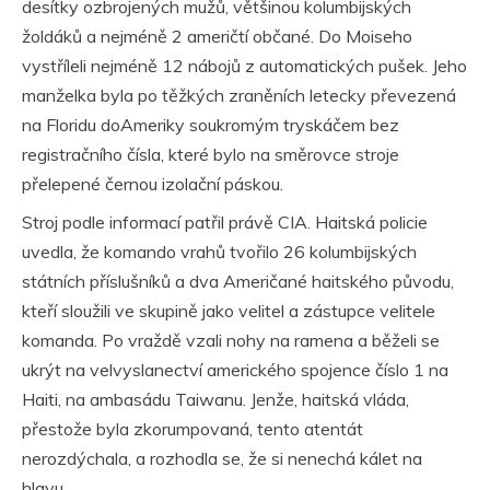
desítky ozbrojených mužů, většinou kolumbijských
žoldáků a nejméně 2 američtí občané. Do Moiseho
vystříleli nejméně 12 nábojů z automatických pušek. Jeho
manželka byla po těžkých zraněních letecky převezená
na Floridu doAmeriky soukromým tryskáčem bez
registračního čísla, které bylo na směrovce stroje
přelepené černou izolační páskou.
Stroj podle informací patřil právě CIA. Haitská policie
uvedla, že komando vrahů tvořilo 26 kolumbijských
státních příslušníků a dva Američané haitského původu,
kteří sloužili ve skupině jako velitel a zástupce velitele
komanda. Po vraždě vzali nohy na ramena a běželi se
ukrýt na velvyslanectví amerického spojence číslo 1 na
Haiti, na ambasádu Taiwanu. Jenže, haitská vláda,
přestože byla zkorumpovaná, tento atentát
nerozdýchala, a rozhodla se, že si nenechá kálet na
hlavu.