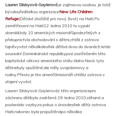
Lauren Silsbyová-Gaylerová
je zajímavou osobou. Je totiž
bývalouředitelkou organizace
New Life Children
Refuge
(Dětské útočiště pro nový život) na Haiti.Po
zemětřesení na Haiti12. ledna 2010 tu vypukl
skandál,kdy 10 amerických misionářůpodezřelých z
překupnictvía obchodování s dětmi,chtěli z ostrova
tajněvyvést několikdesítek dětíod dvou do dvanácti letdo
sousední Dominikánské republikypod zastřešením této
baptistické církvez amerického státu Idaho.Navíc tyto
dětinebyly opuštěné,ale měly svojedomovy a
rodiny.Přesto je tito američtímisionáři chtěliz ostrova v
utajení vyvést.
Lauren Silsbyová-Gaylerováz této organizacepro
záchranu dětíbyla zadržená 29. ledna 2010,stíhaná a
poslanádo vazbyza pokus o únosdesítek dětíz ostrova
Haiti,nakonec byla propuštěnápo několika