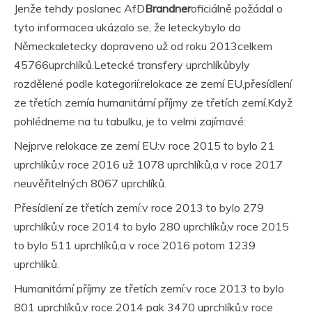
Jenže tehdy poslanec AfD
Brandner
oficiálně požádal o
tyto informacea ukázalo se, že leteckybylo do
Německaletecky dopraveno už od roku 2013celkem
45766uprchlíků.Letecké transfery uprchlíkůbyly
rozdělené podle kategorií:relokace ze zemí EU,přesídlení
ze třetích zemía humanitární příjmy ze třetích zemí.Když
pohlédneme na tu tabulku, je to velmi zajímavé:
Nejprve relokace ze zemí EU:v roce 2015 to bylo 21
uprchlíků,v roce 2016 už 1078 uprchlíků,a v roce 2017
neuvěřitelných 8067 uprchlíků.
Přesídlení ze třetích zemí:v roce 2013 to bylo 279
uprchlíků,v roce 2014 to bylo 280 uprchlíků,v roce 2015
to bylo 511 uprchlíků,a v roce 2016 potom 1239
uprchlíků.
Humanitární příjmy ze třetích zemí:v roce 2013 to bylo
801 uprchlíků,v roce 2014 pak 3470 uprchlíků,v roce