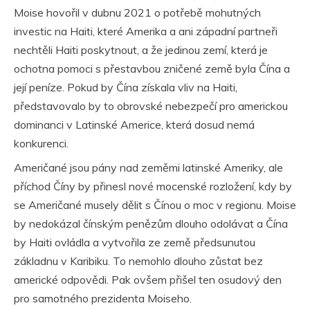
Moise hovořil v dubnu 2021 o potřebě mohutných
investic na Haiti, které Amerika a ani západní partneři
nechtěli Haiti poskytnout, a že jedinou zemí, která je
ochotna pomoci s přestavbou zničené země byla Čína a
její peníze. Pokud by Čína získala vliv na Haiti,
představovalo by to obrovské nebezpečí pro americkou
dominanci v Latinské Americe, která dosud nemá
konkurenci.
Američané jsou pány nad zeměmi latinské Ameriky, ale
příchod Číny by přinesl nové mocenské rozložení, kdy by
se Američané musely dělit s Čínou o moc v regionu. Moise
by nedokázal čínským penězům dlouho odolávat a Čína
by Haiti ovládla a vytvořila ze země předsunutou
základnu v Karibiku. To nemohlo dlouho zůstat bez
americké odpovědi. Pak ovšem přišel ten osudový den
pro samotného prezidenta Moiseho.