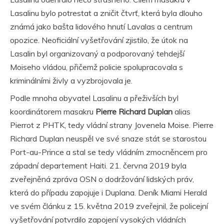
Lasalinu bylo potrestat a zničit čtvrť, která byla dlouho
známá jako bašta lidového hnutí Lavalas a centrum
opozice. Neoficiální vyšetřování zjistilo, že útok na
Lasalin byl organizovaný a podporovaný tehdejší
Moiseho vládou, přičemž policie spolupracovala s
kriminálními živly a vyzbrojovala je.
Podle mnoha obyvatel Lasalinu a přeživších byl
koordinátorem masakru
Pierre Richard Duplan
alias
Pierrot z PHTK, tedy vládní strany Jovenela Moise. Pierre
Richard Duplan neuspěl ve své snaze stát se starostou
Port-au-Prince a stal se tedy vládním zmocněncem pro
západní departement Haiti. 21. června 2019 byla
zveřejněná zpráva OSN o dodržování lidských práv,
která do případu zapojuje i Duplana. Deník Miami Herald
ve svém článku z 15. května 2019 zveřejnil, že policejní
vyšetřování potvrdilo zapojení vysokých vládních