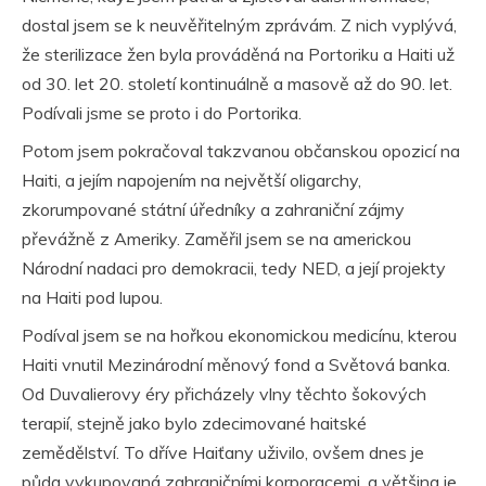
dostal jsem se k neuvěřitelným zprávám. Z nich vyplývá,
že sterilizace žen byla prováděná na Portoriku a Haiti už
od 30. let 20. století kontinuálně a masově až do 90. let.
Podívali jsme se proto i do Portorika.
Potom jsem pokračoval takzvanou občanskou opozicí na
Haiti, a jejím napojením na největší oligarchy,
zkorumpované státní úředníky a zahraniční zájmy
převážně z Ameriky. Zaměřil jsem se na americkou
Národní nadaci pro demokracii, tedy NED, a její projekty
na Haiti pod lupou.
Podíval jsem se na hořkou ekonomickou medicínu, kterou
Haiti vnutil Mezinárodní měnový fond a Světová banka.
Od Duvalierovy éry přicházely vlny těchto šokových
terapií, stejně jako bylo zdecimované haitské
zemědělství. To dříve Haiťany uživilo, ovšem dnes je
půda vykupovaná zahraničními korporacemi, a většina je