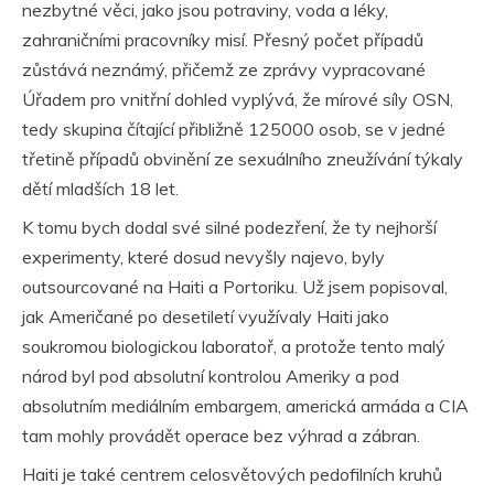
nezbytné věci, jako jsou potraviny, voda a léky,
zahraničními pracovníky misí. Přesný počet případů
zůstává neznámý, přičemž ze zprávy vypracované
Úřadem pro vnitřní dohled vyplývá, že mírové síly OSN,
tedy skupina čítající přibližně 125000 osob, se v jedné
třetině případů obvinění ze sexuálního zneužívání týkaly
dětí mladších 18 let.
K tomu bych dodal své silné podezření, že ty nejhorší
experimenty, které dosud nevyšly najevo, byly
outsourcované na Haiti a Portoriku. Už jsem popisoval,
jak Američané po desetiletí využívaly Haiti jako
soukromou biologickou laboratoř, a protože tento malý
národ byl pod absolutní kontrolou Ameriky a pod
absolutním mediálním embargem, americká armáda a CIA
tam mohly provádět operace bez výhrad a zábran.
Haiti je také centrem celosvětových pedofilních kruhů