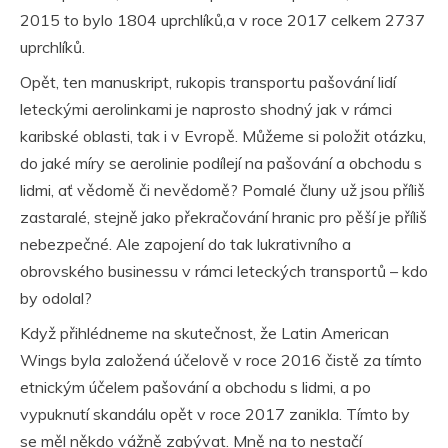
2015 to bylo 1804 uprchlíků,a v roce 2017 celkem 2737
uprchlíků.
Opět, ten manuskript, rukopis transportu pašování lidí
leteckými aerolinkami je naprosto shodný jak v rámci
karibské oblasti, tak i v Evropě. Můžeme si položit otázku,
do jaké míry se aerolinie podílejí na pašování a obchodu s
lidmi, ať vědomě či nevědomě? Pomalé čluny už jsou příliš
zastaralé, stejně jako překračování hranic pro pěší je příliš
nebezpečné. Ale zapojení do tak lukrativního a
obrovského businessu v rámci leteckých transportů – kdo
by odolal?
Když přihlédneme na skutečnost, že Latin American
Wings byla založená účelově v roce 2016 čistě za tímto
etnickým účelem pašování a obchodu s lidmi, a po
vypuknutí skandálu opět v roce 2017 zanikla. Tímto by
se měl někdo vážně zabývat. Mně na to nestačí