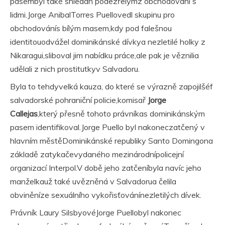
pasembyl také shledán podezřelýmz obchodování s
lidmi.Jorge AnibalTorres Puellovedl skupinu pro
obchodovánís bílým masem,kdy pod falešnou
identitouodvážel dominikánské dívkya nezletilé holky z
Nikaragui,sliboval jim nabídku práce,ale pak je věznilia
udělali z nich prostitutkyv Salvadoru.
Byla to tehdyvelká kauza, do které se výrazně zapojilšéf
salvadorské pohraniční policie,komisař
Jorge
Callejas
,který přesně tohoto právníkas dominikánským
pasem identifikoval.Jorge Puello byl nakoneczatčený v
hlavním městěDominikánské republiky Santo Domingona
základě zatykačevydaného mezinárodnípolicejní
organizací Interpol.V době jeho zatčeníbyla navíc jeho
manželkauž také uvězněná v Salvadorua čelila
obviněníze sexuálního vykořisťovánínezletilých dívek.
Právník Laury SilsbyovéJorge Puellobyl nakonec