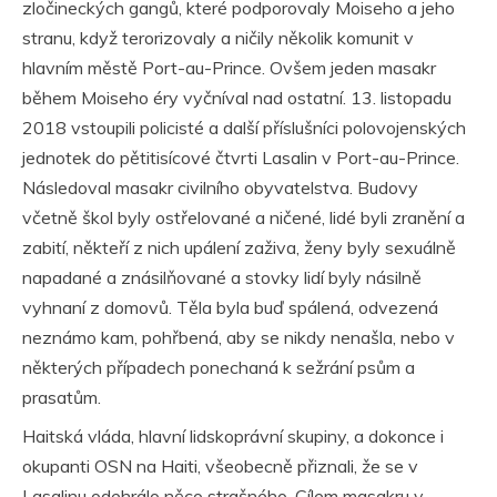
zločineckých gangů, které podporovaly Moiseho a jeho
stranu, když terorizovaly a ničily několik komunit v
hlavním městě Port-au-Prince. Ovšem jeden masakr
během Moiseho éry vyčníval nad ostatní. 13. listopadu
2018 vstoupili policisté a další příslušníci polovojenských
jednotek do pětitisícové čtvrti Lasalin v Port-au-Prince.
Následoval masakr civilního obyvatelstva. Budovy
včetně škol byly ostřelované a ničené, lidé byli zranění a
zabití, někteří z nich upálení zaživa, ženy byly sexuálně
napadané a znásilňované a stovky lidí byly násilně
vyhnaní z domovů. Těla byla buď spálená, odvezená
neznámo kam, pohřbená, aby se nikdy nenašla, nebo v
některých případech ponechaná k sežrání psům a
prasatům.
Haitská vláda, hlavní lidskoprávní skupiny, a dokonce i
okupanti OSN na Haiti, všeobecně přiznali, že se v
Lasalinu odehrálo něco strašného. Cílem masakru v