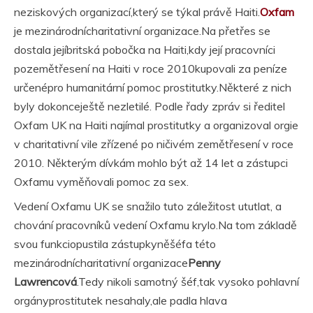
neziskových organizací,který se týkal právě Haiti.
Oxfam
je mezinárodnícharitativní organizace.Na přetřes se
dostala jejíbritská pobočka na Haiti,kdy její pracovníci
pozemětřesení na Haiti v roce 2010kupovali za peníze
určenépro humanitární pomoc prostitutky.Některé z nich
byly dokonceještě nezletilé. Podle řady zpráv si ředitel
Oxfam UK na Haiti najímal prostitutky a organizoval orgie
v charitativní vile zřízené po ničivém zemětřesení v roce
2010. Některým dívkám mohlo být až 14 let a zástupci
Oxfamu vyměňovali pomoc za sex.
Vedení Oxfamu UK se snažilo tuto záležitost ututlat, a
chování pracovníků vedení Oxfamu krylo.Na tom základě
svou funkciopustila zástupkyněšéfa této
mezinárodnícharitativní organizace
Penny
Lawrencová
.Tedy nikoli samotný šéf,tak vysoko pohlavní
orgányprostitutek nesahaly,ale padla hlava