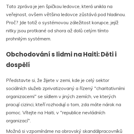
Tato zpráva je jen špičkou ledovce, která unikla na
veřejnost, ovšem většina ledovce zůstává pod hladinou.
Proč? Jde totiž o systémovou záležitost korupce, jejíž
nitky jsou protkané od shora až dolů celým tímto
prohnilým systémem.
Obchodování s lidmi na Haiti: Děti i
dospělí
Představte si, že žijete v zemi, kde je celý sektor
sociálních služeb zprivatizovaný a řízený "charitativními
organizacemi" se sídlem v jiných zemích, ve kterých
pracují cizinci, kteří rozhodují o tom, zda máte nárok na
pomoc. Vítejte na Haiti, v "republice nevládních
organizací".
Možná si vzpomínáme na obrovský skandálpracovníků