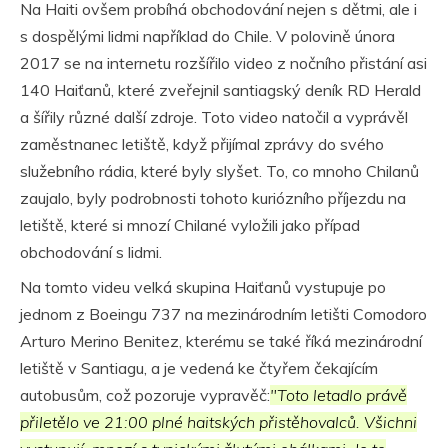
Na Haiti ovšem probíhá obchodování nejen s dětmi, ale i
s dospělými lidmi například do Chile. V polovině února
2017 se na internetu rozšířilo video z nočního přistání asi
140 Haiťanů, které zveřejnil santiagský deník RD Herald
a šířily různé další zdroje. Toto video natočil a vyprávěl
zaměstnanec letiště, když přijímal zprávy do svého
služebního rádia, které byly slyšet. To, co mnoho Chilanů
zaujalo, byly podrobnosti tohoto kuriózního příjezdu na
letiště, které si mnozí Chilané vyložili jako případ
obchodování s lidmi.
Na tomto videu velká skupina Haiťanů vystupuje po
jednom z Boeingu 737 na mezinárodním letišti Comodoro
Arturo Merino Benitez, kterému se také říká mezinárodní
letiště v Santiagu, a je vedená ke čtyřem čekajícím
autobusům, což pozoruje vypravěč:
"Toto letadlo právě
přiletělo ve 21:00 plné haitských přistěhovalců. Všichni