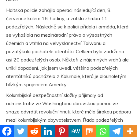
Haitská policie zahájila operaci následující den, 8.
července kolem 16. hodiny, a zatkla zhruba 11
podezřelých. Následně se k policii přidala i armáda, která
se vykašlala na mezinárodní právo o výsostných
územích a vtrhla na velvyslanectví Taiwanu a
pozatýkala pachatele atentátu. Celkem bylo zadrženo
asi 20 podezřelých osob. Někteří z nájemných vrahů ale
unikli dopadení. Jak jsem uvedl, většina podezřelých
atentátníků pocházela z Kolumbie, která je dlouholetým
blízkým spojencem Ameriky.
Kolumbijské bezpečnostní složky přijímaly od
administrativ ve Washingtonu obrovskou pomoc ve
snaze odvrátit revoluční hnutí, které mělo širokou podporu
mezi kolumbijským obyvatelstvem. Řada podezřelých
Kolumbijců zapojených do atentátu byla vyškolená
Pentagonem. Americké ministerstvo obrany často