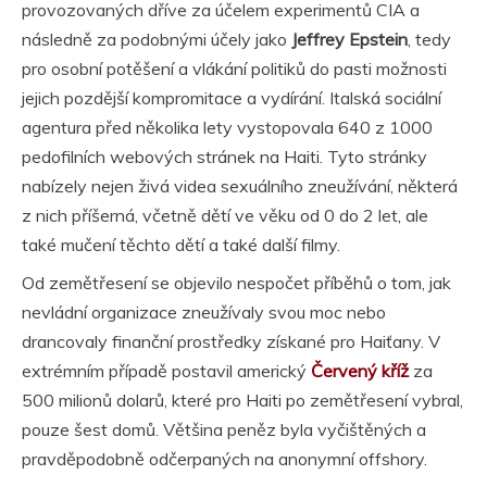
provozovaných dříve za účelem experimentů CIA a
následně za podobnými účely jako
Jeffrey Epstein
, tedy
pro osobní potěšení a vlákání politiků do pasti možnosti
jejich pozdější kompromitace a vydírání. Italská sociální
agentura před několika lety vystopovala 640 z 1000
pedofilních webových stránek na Haiti. Tyto stránky
nabízely nejen živá videa sexuálního zneužívání, některá
z nich příšerná, včetně dětí ve věku od 0 do 2 let, ale
také mučení těchto dětí a také další filmy.
Od zemětřesení se objevilo nespočet příběhů o tom, jak
nevládní organizace zneužívaly svou moc nebo
drancovaly finanční prostředky získané pro Haiťany. V
extrémním případě postavil americký
Červený kříž
za
500 milionů dolarů, které pro Haiti po zemětřesení vybral,
pouze šest domů. Většina peněz byla vyčištěných a
pravděpodobně odčerpaných na anonymní offshory.