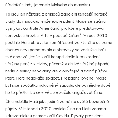
úředníků vlády Jovenela Moiseho do masakru.
To jsou jen některé z příkladů zapojení tehdejší haitské
vlády do masakru. Jenže exprezident Moise se začínal
vymykat kontrole Američanů, pro které představoval
obrovskou hrozbu. A to v podobě Číňanů. V roce 2010
postihlo Haiti obrovské zemětřesení, ze kterého se země
dodnes nevzpamatovala a obrovsky se zadlužila kvůli
své obnově. Jenže, kvůli korupci došlo k rozkradení
většiny peněz z ciziny, přičemž v drtivé většině případů
nešlo o sbírky nebo dary, ale o obyčejné a tvrdé půjčky,
které Haiti nedokáže splácet. Prezident Jovenel Moise
byl sice zpočátku nakloněný západu, ale po nějaké době
ho to přešlo. Do celé věci se začala angažovat Čína.
Čína nabídla Haiti jako jediná země na světě bezúročné
půjčky. V listopadu 2020 zaslala Čína na Haiti zdarma
zdravotnickou pomoc kvůli Covidu. Bývalý prezident