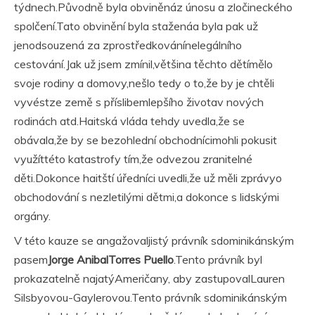
týdnech.Původně byla obviněnáz únosu a zločineckého
spolčení.Tato obvinění byla staženáa byla pak už
jenodsouzená za zprostředkovánínelegálního
cestování.Jak už jsem zmínil,většina těchto dětímělo
svoje rodiny a domovy,nešlo tedy o to,že by je chtěli
vyvéstze země s příslibemlepšího životav nových
rodinách atd.Haitská vláda tehdy uvedla,že se
obávala,že by se bezohlední obchodnícimohli pokusit
využíttéto katastrofy tím,že odvezou zranitelné
děti.Dokonce haitští úředníci uvedli,že už měli zprávyo
obchodování s nezletilými dětmi,a dokonce s lidskými
orgány.
V této kauze se angažovaljistý právník sdominikánským
pasem
Jorge AnibalTorres Puello
.Tento právník byl
prokazatelně najatýAmeričany, aby zastupovalLauren
Silsbyovou-Gaylerovou.Tento právník sdominikánským