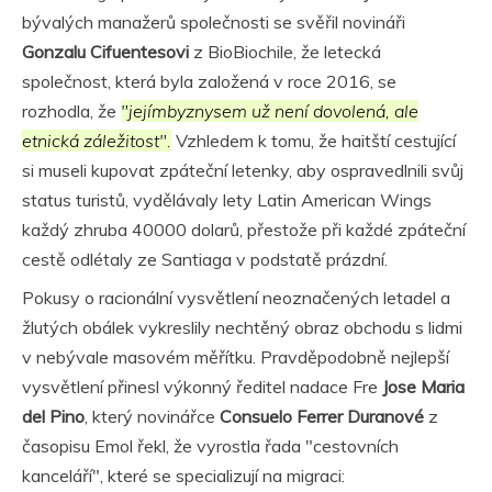
bývalých manažerů společnosti se svěřil novináři
Gonzalu Cifuentesovi
z BioBiochile, že letecká
společnost, která byla založená v roce 2016, se
rozhodla, že
"jejímbyznysem už není dovolená, ale
etnická záležitost".
Vzhledem k tomu, že haitští cestující
si museli kupovat zpáteční letenky, aby ospravedlnili svůj
status turistů, vydělávaly lety Latin American Wings
každý zhruba 40000 dolarů, přestože při každé zpáteční
cestě odlétaly ze Santiaga v podstatě prázdní.
Pokusy o racionální vysvětlení neoznačených letadel a
žlutých obálek vykreslily nechtěný obraz obchodu s lidmi
v nebývale masovém měřítku. Pravděpodobně nejlepší
vysvětlení přinesl výkonný ředitel nadace Fre
Jose Maria
del Pino
, který novinářce
Consuelo Ferrer Duranové
z
časopisu Emol řekl, že vyrostla řada "cestovních
kanceláří", které se specializují na migraci: