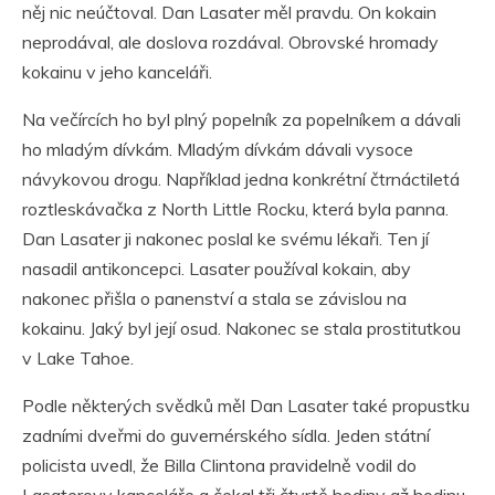
něj nic neúčtoval. Dan Lasater měl pravdu. On kokain
neprodával, ale doslova rozdával. Obrovské hromady
kokainu v jeho kanceláři.
Na večírcích ho byl plný popelník za popelníkem a dávali
ho mladým dívkám. Mladým dívkám dávali vysoce
návykovou drogu. Například jedna konkrétní čtrnáctiletá
roztleskávačka z North Little Rocku, která byla panna.
Dan Lasater ji nakonec poslal ke svému lékaři. Ten jí
nasadil antikoncepci. Lasater používal kokain, aby
nakonec přišla o panenství a stala se závislou na
kokainu. Jaký byl její osud. Nakonec se stala prostitutkou
v Lake Tahoe.
Podle některých svědků měl Dan Lasater také propustku
zadními dveřmi do guvernérského sídla. Jeden státní
policista uvedl, že Billa Clintona pravidelně vodil do
Lasaterovy kanceláře a čekal tři čtvrtě hodiny až hodinu,