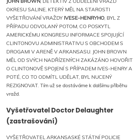
JOHN BROWN
, DETEKTIV Z ODDĚLENÍ VRAŽD
OKRESU SALINE, KTERÝ MĚL NA STAROSTI
VYŠETŘOVÁNÍ VRAŽDY
IVESE-HENRYHO
, BYL Z
PŘÍPADU ODVOLANÝ POTOM, CO POSKYTL
AMERICKÉMU KONGRESU INFORMACE SPOJUJÍCÍ
CLINTONOVU ADMINISTRATIVU S OBCHODEM S
DROGAMI V ARENĚ V ARKANSASU. JOHN BROWN
MĚL OD SVÝCH NADŘÍZENÝCH ZAKÁZÁNO HOVOŘIT
O CLINTONOVĚ SPOJENÍ S PŘÍPADEM IVES-HENRY A
POTÉ, CO TO ODMÍTL UDĚLAT, BYL NUCENÝ
REZIGNOVAT. Tím už se dostáváme k dalšímu příběhu
vražd.
Vyšetřovatel Doctor Delaughter
(zastrašování)
VYŠETŘOVATEL ARKANSASKÉ STÁTNÍ POLICIE