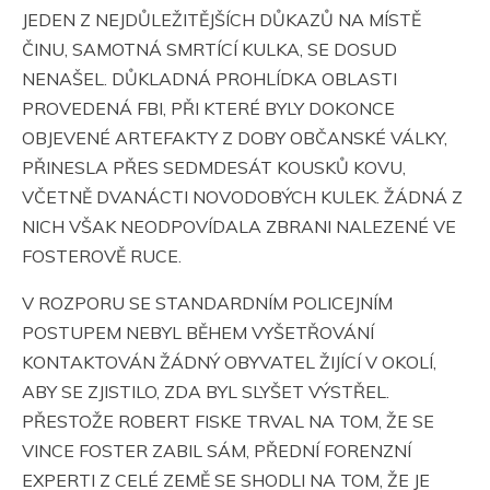
JEDEN Z NEJDŮLEŽITĚJŠÍCH DŮKAZŮ NA MÍSTĚ
ČINU, SAMOTNÁ SMRTÍCÍ KULKA, SE DOSUD
NENAŠEL. DŮKLADNÁ PROHLÍDKA OBLASTI
PROVEDENÁ FBI, PŘI KTERÉ BYLY DOKONCE
OBJEVENÉ ARTEFAKTY Z DOBY OBČANSKÉ VÁLKY,
PŘINESLA PŘES SEDMDESÁT KOUSKŮ KOVU,
VČETNĚ DVANÁCTI NOVODOBÝCH KULEK. ŽÁDNÁ Z
NICH VŠAK NEODPOVÍDALA ZBRANI NALEZENÉ VE
FOSTEROVĚ RUCE.
V ROZPORU SE STANDARDNÍM POLICEJNÍM
POSTUPEM NEBYL BĚHEM VYŠETŘOVÁNÍ
KONTAKTOVÁN ŽÁDNÝ OBYVATEL ŽIJÍCÍ V OKOLÍ,
ABY SE ZJISTILO, ZDA BYL SLYŠET VÝSTŘEL.
PŘESTOŽE ROBERT FISKE TRVAL NA TOM, ŽE SE
VINCE FOSTER ZABIL SÁM, PŘEDNÍ FORENZNÍ
EXPERTI Z CELÉ ZEMĚ SE SHODLI NA TOM, ŽE JE