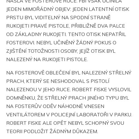
NAŠLA VE FOSTEROVĚ RUCE. FBI VŠAK UČINILA
JEDEN MIMOŘÁDNÝ OBJEV: JEDEN LATENTNÍ OTISK
PRSTU BYL VIDITELNÝ NA SPODNÍ STRANĚ
RUKOJETI PRAVÉ PISTOLE, PŘIBLIŽNĚ DVA PALCE
OD ZÁKLADNY RUKOJETI. TENTO OTISK NEPATŘIL
FOSTEROVI. NEBYL UČINĚNÝ ŽÁDNÝ POKUS O
ZJIŠTĚNÍ TOTOŽNOSTI OSOBY, JEJÍŽ OTISK BYL
NALEZENÝ NA RUKOJETI PISTOLE.
NA FOSTEROVĚ OBLEČENÍ BYL NALEZENÝ STŘELNÝ
PRACH, KTERÝ SE NESHODOVAL S PISTOLÍ
NALEZENOU V JEHO RUCE. ROBERT FISKE VYSLOVIL
DOMNĚNKU, ŽE STŘELNÝ PRACH JINÉHO TYPU BYL
NA FOSTERŮV ODĚV NÁHODNĚ VNESEN
VENTILÁTOREM V POLICEJNÍ LABORATOŘI V PARKU.
ROBERT FISKE ALE OPĚT NEBYL SCHOPNÝ SVOU
TEORII PODLOŽIT ŽÁDNÝM DŮKAZEM.