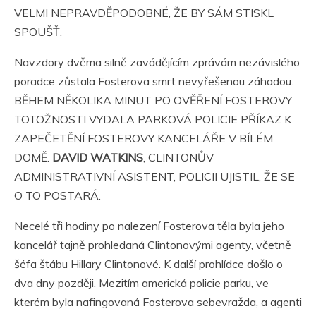
VELMI NEPRAVDĚPODOBNÉ, ŽE BY SÁM STISKL
SPOUŠŤ.
Navzdory dvěma silně zavádějícím zprávám nezávislého
poradce zůstala Fosterova smrt nevyřešenou záhadou.
BĚHEM NĚKOLIKA MINUT PO OVĚŘENÍ FOSTEROVY
TOTOŽNOSTI VYDALA PARKOVÁ POLICIE PŘÍKAZ K
ZAPEČETĚNÍ FOSTEROVY KANCELÁŘE V BÍLÉM
DOMĚ.
DAVID WATKINS
, CLINTONŮV
ADMINISTRATIVNÍ ASISTENT, POLICII UJISTIL, ŽE SE
O TO POSTARÁ.
Necelé tři hodiny po nalezení Fosterova těla byla jeho
kancelář tajně prohledaná Clintonovými agenty, včetně
šéfa štábu Hillary Clintonové. K další prohlídce došlo o
dva dny později. Mezitím americká policie parku, ve
kterém byla nafingovaná Fosterova sebevražda, a agenti