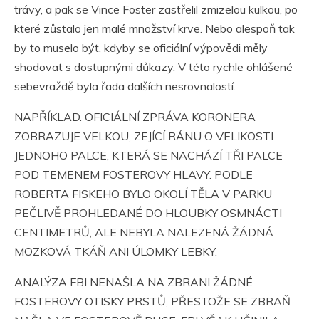
trávy, a pak se Vince Foster zastřelil zmizelou kulkou, po
které zůstalo jen malé množství krve. Nebo alespoň tak
by to muselo být, kdyby se oficiální výpovědi měly
shodovat s dostupnými důkazy. V této rychle ohlášené
sebevraždě byla řada dalších nesrovnalostí.
NAPŘÍKLAD. OFICIÁLNÍ ZPRÁVA KORONERA
ZOBRAZUJE VELKOU, ZEJÍCÍ RÁNU O VELIKOSTI
JEDNOHO PALCE, KTERÁ SE NACHÁZÍ TŘI PALCE
POD TEMENEM FOSTEROVY HLAVY. PODLE
ROBERTA FISKEHO BYLO OKOLÍ TĚLA V PARKU
PEČLIVĚ PROHLEDANÉ DO HLOUBKY OSMNÁCTI
CENTIMETRŮ, ALE NEBYLA NALEZENÁ ŽÁDNÁ
MOZKOVÁ TKÁŇ ANI ÚLOMKY LEBKY.
ANALÝZA FBI NENAŠLA NA ZBRANI ŽÁDNÉ
FOSTEROVY OTISKY PRSTŮ, PŘESTOŽE SE ZBRAŇ