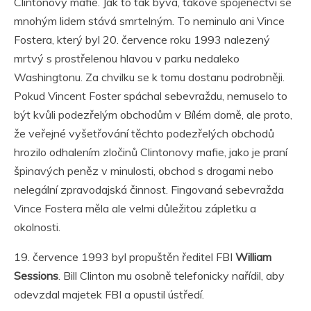
Clintonovy mafie. Jak to tak bývá, takové spojenectví se
mnohým lidem stává smrtelným. To neminulo ani Vince
Fostera, který byl 20. července roku 1993 nalezený
mrtvý s prostřelenou hlavou v parku nedaleko
Washingtonu. Za chvilku se k tomu dostanu podrobněji.
Pokud Vincent Foster spáchal sebevraždu, nemuselo to
být kvůli podezřelým obchodům v Bílém domě, ale proto,
že veřejné vyšetřování těchto podezřelých obchodů
hrozilo odhalením zločinů Clintonovy mafie, jako je praní
špinavých peněz v minulosti, obchod s drogami nebo
nelegální zpravodajská činnost. Fingovaná sebevražda
Vince Fostera měla ale velmi důležitou zápletku a
okolnosti.
19. července 1993 byl propuštěn ředitel FBI
William
Sessions
. Bill Clinton mu osobně telefonicky nařídil, aby
odevzdal majetek FBI a opustil ústředí.