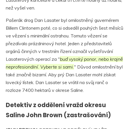
než vyšel ven.
Pašerák drog Dan Lasater byl omilostněný guvernérem
Billem Clintonem poté, co si odseděl pouhých šest měsíců
ve vězení s minimální ostrahou. Tomuto vězení se
přezdívalo prázdninový hotel. Jeden z představitelů
orgánů činných v trestním řízení označil vyšetřování
Lasaterových operací za "
buď vysoký ponor, nebo krajně
neprofesionální. Vyberte si sami.
" Důvod omilostnění byl
také značně bizarní. Aby prý Dan Lasater mohl získat
lovecký lístek. Dan Lasater se vrátil na svůj ranč o
rozloze 7400 hektarů v okrese Saline.
Detektiv z oddělení vražd okresu
Saline John Brown (zastrašování)