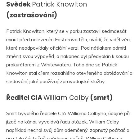
Svědek
Patrick Knowlton
(zastrašování)
Patrick Knowlton, který se v parku zastavil sedmdesát
minut před nalezením Fosterova těla, uvádí, že viděl věci,
které neodpovídaly oficiální verzi. Pod nátlakem odmítl
změnit svou výpověď, a nakonec byl předvolán k soudu
prokurátorem z Whitewateru. Toho dne se Patrick
Knowlton stal cílem rozsáhlého otevřeného obtěžování a
sledování, jaké používají zpravodajské služby.
Ředitel CIA
William Colby
(smrt)
Smrt bývalého ředitele CIA Williama Colbyho, údajně při
jízdě na kánoi, vyvolává řadu otázek. William Colby
například nechal svůj dům odemčený, zapnutý počítač a
na stole částečně snědenou večeři. William Colby se