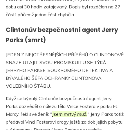
dobu asi 30 hodin zatajovaný. Dopis byl rozdělen na 27
částí, přičemž jedna část chyběla.
Clintonův bezpečnostní agent Jerry
Parks (smrt)
JEDEN Z NEJOTŘESNĚJŠÍCH PŘÍBĚHŮ O CLINTONOVĚ
SNAZE UTAJIT SVOU PROMISKUITU SE TÝKÁ
JERRYHO PARKSE, SOUKROMÉHO DETEKTIVA A
BÝVALÉHO ŠÉFA OCHRANKY CLINTONOVA
VOLEBNÍHO ŠTÁBU.
Když se bývalý Clintonův bezpečnostní agent Jerry
Parks dozvěděl o nálezu těla Vince Fostera v parku Ft.
Marcy, řekl své ženě: "
Jsem mrtvý muž.
" Jerry Parks totiž
předával Vinci Fosterovi drogy ještě za dob jejich pobytu
v Arkansasu. Proroctví Jerry Parkse se vyplnilo.