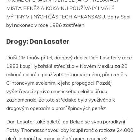
MÍSTA PENĚZ A KOKAINU POUŽÍVALY I MALÉ
MÝTINY V JINÝCH ČÁSTECH ARKANSASU. Barry Seal
byl nakonec v roce 1986 zastřelen.
Drogy: Dan Lasater
Další Clintonův přítel, drogový dealer Dan Lasater v roce
1983 koupil lyžařské středisko v Novém Mexiku za 20
milionů dolarů a používal Clintonovo jméno, přirozeně s
Clintonovým svolením, k jeho propagaci. Později
vyšetřovací zpráva amerického celního úřadu
zaznamenala, že toto středisko bylo využíváno k
drogovým operacím a praní špinavých peněz.
Dan Lasater také odletěl do Belize se svou poradkyní
Patsy Thomassonovou, aby koupil ranč o rozloze 24.000
akrů. Jednání byl mimo jiné přítomen americký