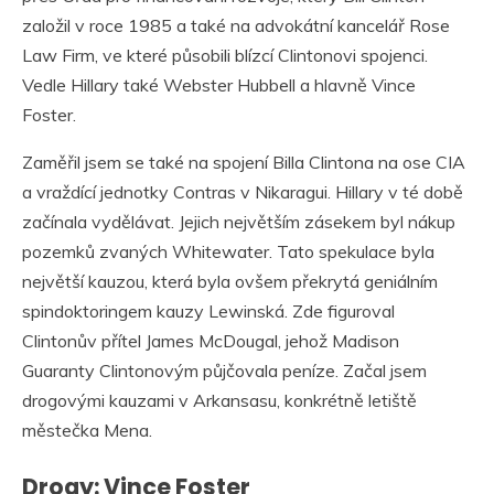
založil v roce 1985 a také na advokátní kancelář Rose
Law Firm, ve které působili blízcí Clintonovi spojenci.
Vedle Hillary také Webster Hubbell a hlavně Vince
Foster.
Zaměřil jsem se také na spojení Billa Clintona na ose CIA
a vraždící jednotky Contras v Nikaragui. Hillary v té době
začínala vydělávat. Jejich největším zásekem byl nákup
pozemků zvaných Whitewater. Tato spekulace byla
největší kauzou, která byla ovšem překrytá geniálním
spindoktoringem kauzy Lewinská. Zde figuroval
Clintonův přítel James McDougal, jehož Madison
Guaranty Clintonovým půjčovala peníze. Začal jsem
drogovými kauzami v Arkansasu, konkrétně letiště
městečka Mena.
Drogy: Vince Foster