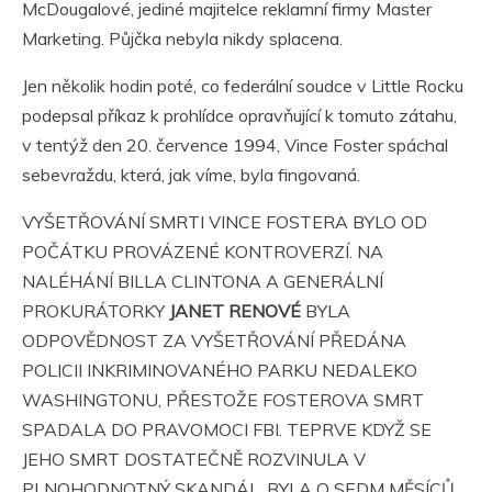
McDougalové, jediné majitelce reklamní firmy Master
Marketing. Půjčka nebyla nikdy splacena.
Jen několik hodin poté, co federální soudce v Little Rocku
podepsal příkaz k prohlídce opravňující k tomuto zátahu,
v tentýž den 20. července 1994, Vince Foster spáchal
sebevraždu, která, jak víme, byla fingovaná.
VYŠETŘOVÁNÍ SMRTI VINCE FOSTERA BYLO OD
POČÁTKU PROVÁZENÉ KONTROVERZÍ. NA
NALÉHÁNÍ BILLA CLINTONA A GENERÁLNÍ
PROKURÁTORKY
JANET RENOVÉ
BYLA
ODPOVĚDNOST ZA VYŠETŘOVÁNÍ PŘEDÁNA
POLICII INKRIMINOVANÉHO PARKU NEDALEKO
WASHINGTONU, PŘESTOŽE FOSTEROVA SMRT
SPADALA DO PRAVOMOCI FBI. TEPRVE KDYŽ SE
JEHO SMRT DOSTATEČNĚ ROZVINULA V
PLNOHODNOTNÝ SKANDÁL, BYLA O SEDM MĚSÍCŮ