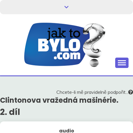
Skip
to
content
Kdo neví, jak to bylo, neovlivní, jak to bude.
HISTORIE V
SOUVISLOSTECH
Chcete-li mě pravidelně podpořit...
Clintonova vražedná mašinérie.
2. díl
audio