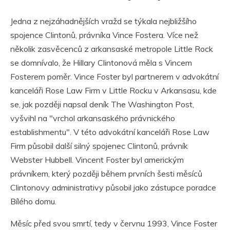
Jedna z nejzáhadnějších vražd se týkala nejbližšího
spojence Clintonů, právníka Vince Fostera. Více než
několik zasvěcenců z arkansaské metropole Little Rock
se domnívalo, že Hillary Clintonová měla s Vincem
Fosterem poměr. Vince Foster byl partnerem v advokátní
kanceláři Rose Law Firm v Little Rocku v Arkansasu, kde
se, jak později napsal deník The Washington Post,
vyšvihl na "vrchol arkansaského právnického
establishmentu". V této advokátní kanceláři Rose Law
Firm působil další silný spojenec Clintonů, právník
Webster Hubbell. Vincent Foster byl americkým
právníkem, který později během prvních šesti měsíců
Clintonovy administrativy působil jako zástupce poradce
Bílého domu.
Měsíc před svou smrtí, tedy v červnu 1993, Vince Foster