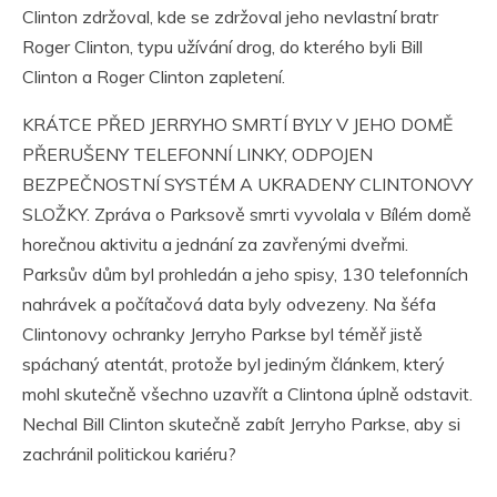
Clinton zdržoval, kde se zdržoval jeho nevlastní bratr
Roger Clinton, typu užívání drog, do kterého byli Bill
Clinton a Roger Clinton zapletení.
KRÁTCE PŘED JERRYHO SMRTÍ BYLY V JEHO DOMĚ
PŘERUŠENY TELEFONNÍ LINKY, ODPOJEN
BEZPEČNOSTNÍ SYSTÉM A UKRADENY CLINTONOVY
SLOŽKY. Zpráva o Parksově smrti vyvolala v Bílém domě
horečnou aktivitu a jednání za zavřenými dveřmi.
Parksův dům byl prohledán a jeho spisy, 130 telefonních
nahrávek a počítačová data byly odvezeny. Na šéfa
Clintonovy ochranky Jerryho Parkse byl téměř jistě
spáchaný atentát, protože byl jediným článkem, který
mohl skutečně všechno uzavřít a Clintona úplně odstavit.
Nechal Bill Clinton skutečně zabít Jerryho Parkse, aby si
zachránil politickou kariéru?