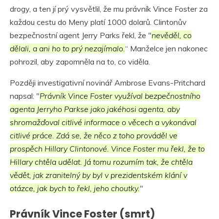
drogy, a ten jí prý vysvětlil, že mu právník Vince Foster za
každou cestu do Meny platí 1000 dolarů. Clintonův
bezpečnostní agent Jerry Parks řekl, že "
nevěděl, co
dělali, a ani ho to prý nezajímalo.
“ Manželce jen nakonec
pohrozil, aby zapomněla na to, co viděla.
Později investigativní novinář Ambrose Evans-Pritchard
napsal: "
Právník Vince Foster využíval bezpečnostního
agenta Jerryho Parkse jako jakéhosi agenta, aby
shromažďoval citlivé informace o věcech a vykonával
citlivé práce. Zdá se, že něco z toho prováděl ve
prospěch Hillary Clintonové. Vince Foster mu řekl, že to
Hillary chtěla udělat. Já tomu rozumím tak, že chtěla
vědět, jak zranitelný by byl v prezidentském klání v
otázce, jak bych to řekl, jeho choutky.
"
Právník Vince Foster (smrt)