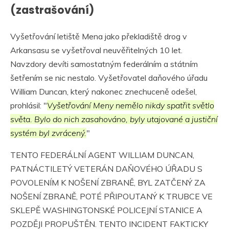
(zastrašování)
Vyšetřování letiště Mena jako překladiště drog v
Arkansasu se vyšetřoval neuvěřitelných 10 let.
Navzdory devíti samostatným federálním a státním
šetřením se nic nestalo. Vyšetřovatel daňového úřadu
William Duncan, který nakonec znechuceně odešel,
prohlásil: "
Vyšetřování Meny nemělo nikdy spatřit světlo
světa. Bylo do nich zasahováno, byly utajované a justiční
systém byl zvrácený.
"
TENTO FEDERÁLNÍ AGENT WILLIAM DUNCAN,
PATNÁCTILETÝ VETERÁN DAŇOVÉHO ÚŘADU S
POVOLENÍM K NOŠENÍ ZBRANĚ, BYL ZATČENÝ ZA
NOŠENÍ ZBRANĚ, POTÉ PŘIPOUTANÝ K TRUBCE VE
SKLEPĚ WASHINGTONSKÉ POLICEJNÍ STANICE A
POZDĚJI PROPUŠTĚN. TENTO INCIDENT FAKTICKY