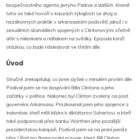
bezpečnostního agenta Jerryho Parkse a dalších. Kromě
toho se také hovoří o kauzách týkajících se drog a
nezákonných praktik v arkansaském podsvětí, jakož i o
sexuálních skandálech spojených s Clintonovými včetně
afér s milenkami a nátlakem na svědky. Epizoda končí
otázkou, co bude následovat ve třetím díle.
Úvod
Stručně zrekapituluji, co jsme slyšeli v minulém prvním díle.
Podíval jsem se na dospívání Billa Clintona a jeho
začátky v politice. Nakonec byl Clinton zvolený na post
guvernéra Arkansasu. Prozkoumal jsem jeho spojence z
Indonésie, kteří měli blízko k diktátorovi Suhartovi, a kteří
také podporovali přes banku Worthen jeho pozdější
prezidentskou kampaň. Podíval jsem se na praní peněz
přes Úřad pro financování rozvoje, který Bill Clinton