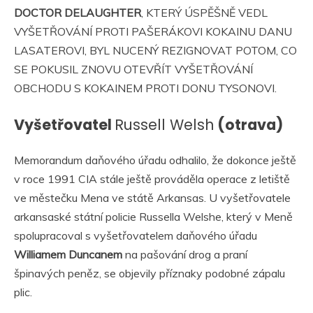
DOCTOR DELAUGHTER
, KTERÝ ÚSPĚŠNĚ VEDL
VYŠETŘOVÁNÍ PROTI PAŠERÁKOVI KOKAINU DANU
LASATEROVI, BYL NUCENÝ REZIGNOVAT POTOM, CO
SE POKUSIL ZNOVU OTEVŘÍT VYŠETŘOVÁNÍ
OBCHODU S KOKAINEM PROTI DONU TYSONOVI.
Vyšetřovatel
Russell Welsh
(otrava)
Memorandum daňového úřadu odhalilo, že dokonce ještě
v roce 1991 CIA stále ještě prováděla operace z letiště
ve městečku Mena ve státě Arkansas. U vyšetřovatele
arkansaské státní policie Russella Welshe, který v Meně
spolupracoval s vyšetřovatelem daňového úřadu
Williamem Duncanem
na pašování drog a praní
špinavých peněz, se objevily příznaky podobné zápalu
plic.