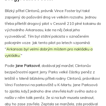
Blízký přítel Clintonů, právník Vince Foster byl také
zapojený do pašování drog ve velkém rozsahu. Jednou
třeba přiletěl drogový pilot v Cessně 210 plné kokainu do
východního Arkansasu, kde na něj čekal jeho
vyzvedávač. Tím byl státní policista v označeném
policejním voze. Jak tento pilot po letech vzpomíná:
"
Arkansas byl velmi dobrým místem pro nakládku a
vykládku.
"
Podle
Jane Parksové
, dodával její manžel, Clintonův
bezpečnostní agent Jerry Parks velké částky peněz z
letiště v Meně blízkému příteli rodiny Clintonů, právníkovi
Vinci Fosterovi na parkoviště u K-Martu. Jane Parksová
to zjistila, když jednoho dne otevřela kufr svého auta a
našla v něm tolik peněz, že si na kufr musela sednout,
aby ho zase zavřela. Zeptala se manžela, zda prodával