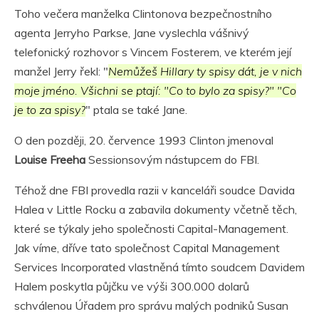
Toho večera manželka Clintonova bezpečnostního
agenta Jerryho Parkse, Jane vyslechla vášnivý
telefonický rozhovor s Vincem Fosterem, ve kterém její
manžel Jerry řekl: "
Nemůžeš Hillary ty spisy dát, je v nich
moje jméno. Všichni se ptají: "Co to bylo za spisy?" "Co
je to za spisy?
" ptala se také Jane.
O den později, 20. července 1993 Clinton jmenoval
Louise Freeha
Sessionsovým nástupcem do FBI.
Téhož dne FBI provedla razii v kanceláři soudce Davida
Halea v Little Rocku a zabavila dokumenty včetně těch,
které se týkaly jeho společnosti Capital-Management.
Jak víme, dříve tato společnost Capital Management
Services Incorporated vlastněná tímto soudcem Davidem
Halem poskytla půjčku ve výši 300.000 dolarů
schválenou Úřadem pro správu malých podniků Susan