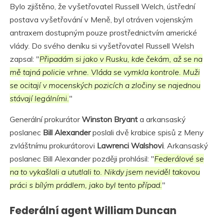
Bylo zjištěno, že vyšetřovatel Russell Welch, ústřední
postava vyšetřování v Meně, byl otráven vojenským
antraxem dostupným pouze prostřednictvím americké
vlády. Do svého deníku si vyšetřovatel Russell Welsh
zapsal: "
Připadám si jako v Rusku, kde čekám, až se na
mě tajná policie vrhne. Vláda se vymkla kontrole. Muži
se ocitají v mocenských pozicích a zločiny se najednou
stávají legálními.
"
Generální prokurátor
Winston Bryant
a arkansaský
poslanec
Bill Alexander
poslali dvě krabice spisů z Meny
zvláštnímu prokurátorovi
Lawrenci Walshovi
. Arkansaský
poslanec Bill Alexander později prohlásil: "
Federálové se
na to vykašlali a ututlali to. Nikdy jsem neviděl takovou
práci s bílým prádlem, jako byl tento případ.
"
Federální agent William Duncan