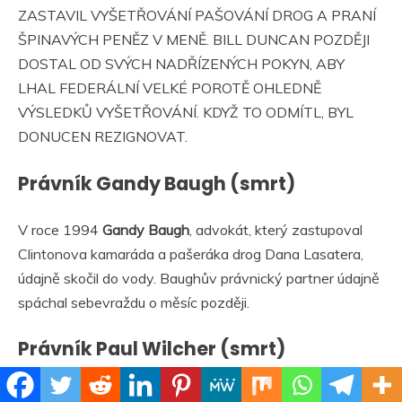
ZASTAVIL VYŠETŘOVÁNÍ PAŠOVÁNÍ DROG A PRANÍ
ŠPINAVÝCH PENĚZ V MENĚ. BILL DUNCAN POZDĚJI
DOSTAL OD SVÝCH NADŘÍZENÝCH POKYN, ABY
LHAL FEDERÁLNÍ VELKÉ POROTĚ OHLEDNĚ
VÝSLEDKŮ VYŠETŘOVÁNÍ. KDYŽ TO ODMÍTL, BYL
DONUCEN REZIGNOVAT.
Právník Gandy Baugh (smrt)
V roce 1994
Gandy Baugh
, advokát, který zastupoval
Clintonova kamaráda a pašeráka drog Dana Lasatera,
údajně skočil do vody. Baughův právnický partner údajně
spáchal sebevraždu o měsíc později.
Právník Paul Wilcher (smrt)
Washingtonský právník
Paul Wilcher
byl nalezený mrtvý