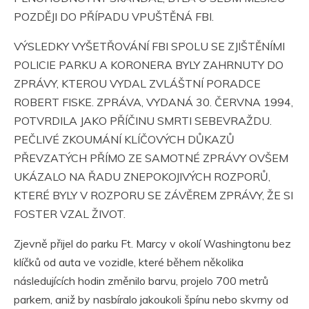
POZDĚJI DO PŘÍPADU VPUŠTĚNÁ FBI.
VÝSLEDKY VYŠETŘOVÁNÍ FBI SPOLU SE ZJIŠTĚNÍMI
POLICIE PARKU A KORONERA BYLY ZAHRNUTY DO
ZPRÁVY, KTEROU VYDAL ZVLÁŠTNÍ PORADCE
ROBERT FISKE. ZPRÁVA, VYDANÁ 30. ČERVNA 1994,
POTVRDILA JAKO PŘÍČINU SMRTI SEBEVRAŽDU.
PEČLIVÉ ZKOUMÁNÍ KLÍČOVÝCH DŮKAZŮ
PŘEVZATÝCH PŘÍMO ZE SAMOTNÉ ZPRÁVY OVŠEM
UKÁZALO NA ŘADU ZNEPOKOJIVÝCH ROZPORŮ,
KTERÉ BYLY V ROZPORU SE ZÁVĚREM ZPRÁVY, ŽE SI
FOSTER VZAL ŽIVOT.
Zjevně přijel do parku Ft. Marcy v okolí Washingtonu bez
klíčků od auta ve vozidle, které během několika
následujících hodin změnilo barvu, projelo 700 metrů
parkem, aniž by nasbíralo jakoukoli špínu nebo skvrny od