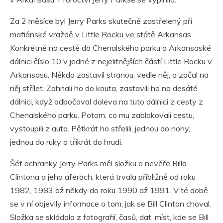
Za 2 měsíce byl Jerry Parks skutečně zastřelený při
mafiánské vraždě v Little Rocku ve státě Arkansas.
Konkrétně na cestě do Chenalského parku a Arkansaské
dálnici číslo 10 v jedné z nejelitnějších částí Little Rocku v
Arkansasu. Někdo zastavil stranou, vedle něj, a začal na
něj střílet. Zahnali ho do kouta, zastavili ho na desáté
dálnici, když odbočoval doleva na tuto dálnici z cesty z
Chenalského parku. Potom, co mu zablokovali cestu,
vystoupili z auta. Pětkrát ho střelili, jednou do nohy,
jednou do ruky a třikrát do hrudi.
Šéf ochranky Jerry Parks měl složku o nevěře Billa
Clintona a jeho aférách, která trvala přibližně od roku
1982, 1983 až někdy do roku 1990 až 1991. V té době
se v ní objevily informace o tom, jak se Bill Clinton choval.
Složka se skládala z fotografií, časů, dat, míst, kde se Bill