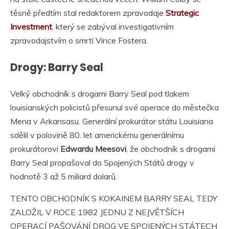
těsně předtím stal redaktorem zpravodaje
Strategic
Investment
, který se zabýval investigativním
zpravodajstvím o smrti Vince Fostera.
Drogy: Barry Seal
Velký obchodník s drogami Barry Seal pod tlakem
louisianských policistů přesunul své operace do městečka
Mena v Arkansasu. Generální prokurátor státu Louisiana
sdělil v polovině 80. let americkému generálnímu
prokurátorovi
Edwardu Meesovi
, že obchodník s drogami
Barry Seal propašoval do Spojených Států drogy v
hodnotě 3 až 5 miliard dolarů.
TENTO OBCHODNÍK S KOKAINEM BARRY SEAL TEDY
ZALOŽIL V ROCE 1982 JEDNU Z NEJVĚTŠÍCH
OPERACÍ PAŠOVÁNÍ DROG VE SPOJENÝCH STÁTECH