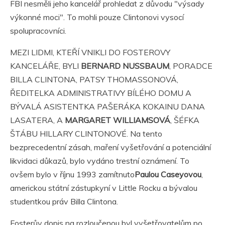
FBI nesměli jeho kancelář prohledat z důvodu "výsady
výkonné moci". To mohli pouze Clintonovi vysocí
spolupracovníci.
MEZI LIDMI, KTEŘÍ VNIKLI DO FOSTEROVY
KANCELÁŘE, BYLI
BERNARD NUSSBAUM
, PORADCE
BILLA CLINTONA, PATSY THOMASSONOVÁ,
ŘEDITELKA ADMINISTRATIVY BÍLÉHO DOMU A
BÝVALÁ ASISTENTKA PAŠERÁKA KOKAINU DANA
LASATERA, A
MARGARET WILLIAMSOVÁ
, ŠÉFKA
ŠTÁBU HILLARY CLINTONOVÉ. Na tento
bezprecedentní zásah, maření vyšetřování a potenciální
likvidaci důkazů, bylo vydáno trestní oznámení. To
ovšem bylo v říjnu 1993 zamítnuto
Paulou Caseyovou
,
americkou státní zástupkyní v Little Rocku a bývalou
studentkou práv Billa Clintona.
Fosterův dopis na rozloučenou byl vyšetřovatelům po