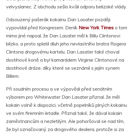
velvyslanec. Z obchodu sešlo kvůli odporu belizské vlády.
Odsouzený pašerák kokainu Dan Lasater později
vypovídal před Kongresem. Deník
New York Times
o tom
mimo jiné napsal, že Dan Lasater měl k Billu Clintonovi
blízko, a proto splatil dluh jeho nevlastního bratra Rogera
Clintona drogovému kartelu. Dan Lasater také choval
dostihové koně a byl kamarádem Virginie Clintonové na
dostihové dráze, díky které se seznámil s jejím synem
Billem.
Při soudním procesu a ve výpovědi před senátním
výborem pro Whitewater Dan Lasater přiznal, že měl
kokain volně k dispozici, včetně popelníků plných kokainu
ve svém firemním letadle. Přiznal také, že dával kokain
zaměstnancům a nezletilým. Ale pohoršoval se nad tím,
že byl označovaný za drogového dealera, protože si za