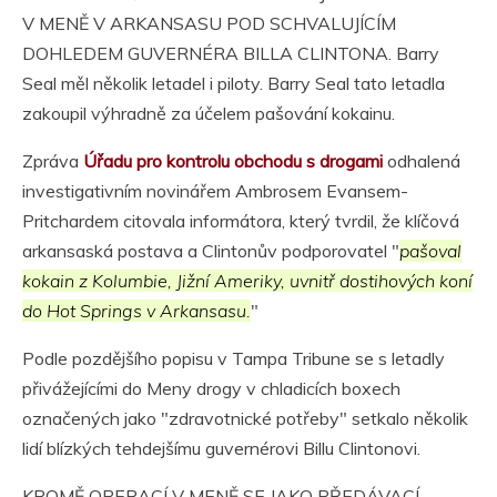
V MENĚ V ARKANSASU POD SCHVALUJÍCÍM
DOHLEDEM GUVERNÉRA BILLA CLINTONA. Barry
Seal měl několik letadel i piloty. Barry Seal tato letadla
zakoupil výhradně za účelem pašování kokainu.
Zpráva
Úřadu pro kontrolu obchodu s drogami
odhalená
investigativním novinářem Ambrosem Evansem-
Pritchardem citovala informátora, který tvrdil, že klíčová
arkansaská postava a Clintonův podporovatel "
pašoval
kokain z Kolumbie, Jižní Ameriky, uvnitř dostihových koní
do Hot Springs v Arkansasu.
"
Podle pozdějšího popisu v Tampa Tribune se s letadly
přivážejícími do Meny drogy v chladicích boxech
označených jako "zdravotnické potřeby" setkalo několik
lidí blízkých tehdejšímu guvernérovi Billu Clintonovi.
KROMĚ OPERACÍ V MENĚ SE JAKO PŘEDÁVACÍ