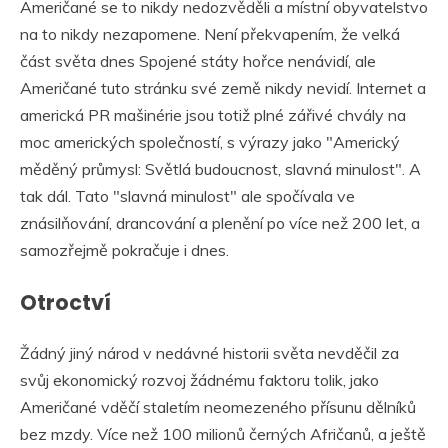
Američané se to nikdy nedozvěděli a místní obyvatelstvo
na to nikdy nezapomene. Není překvapením, že velká
část světa dnes Spojené státy hořce nenávidí, ale
Američané tuto stránku své země nikdy nevidí. Internet a
americká PR mašinérie jsou totiž plné zářivé chvály na
moc amerických společností, s výrazy jako "Americký
měděný průmysl: Světlá budoucnost, slavná minulost". A
tak dál. Tato "slavná minulost" ale spočívala ve
znásilňování, drancování a plenění po více než 200 let, a
samozřejmě pokračuje i dnes.
Otroctví
Žádný jiný národ v nedávné historii světa nevděčil za
svůj ekonomický rozvoj žádnému faktoru tolik, jako
Američané vděčí staletím neomezeného přísunu dělníků
bez mzdy. Více než 100 milionů černých Afričanů, a ještě