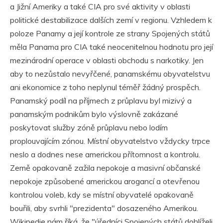
a Jižní Ameriky a také CIA pro své aktivity v oblasti
politické destabilizace dalších zemí v regionu. Vzhledem k
poloze Panamy a její kontrole ze strany Spojených států
měla Panama pro CIA také neocenitelnou hodnotu pro její
mezinárodní operace v oblasti obchodu s narkotiky. Jen
aby to nezůstalo nevyřčené, panamskému obyvatelstvu
ani ekonomice z toho neplynul téměř žádný prospěch.
Panamský podíl na příjmech z průplavu byl mizivý a
panamským podnikům bylo výslovně zakázané
poskytovat služby zóně průplavu nebo lodím
proplouvajícím zónou. Místní obyvatelstvo vždycky trpce
neslo a dodnes nese americkou přítomnost a kontrolu.
Země opakovaně zažila nepokoje a masivní občanské
nepokoje způsobené americkou arogancí a otevřenou
kontrolou voleb, kdy se místní obyvatelé opakovaně
bouřili, aby svrhli "prezidenta" dosazeného Amerikou.
Wikipedie nám říká, že "úředníci Spojených států dohlíželi