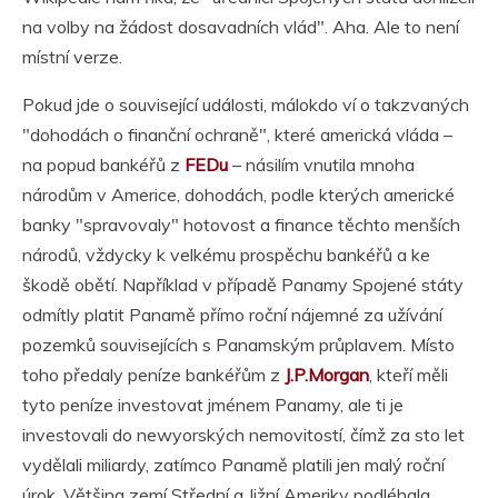
na volby na žádost dosavadních vlád". Aha. Ale to není
místní verze.
Pokud jde o související události, málokdo ví o takzvaných
"dohodách o finanční ochraně", které americká vláda –
na popud bankéřů z
FEDu
– násilím vnutila mnoha
národům v Americe, dohodách, podle kterých americké
banky "spravovaly" hotovost a finance těchto menších
národů, vždycky k velkému prospěchu bankéřů a ke
škodě obětí. Například v případě Panamy Spojené státy
odmítly platit Panamě přímo roční nájemné za užívání
pozemků souvisejících s Panamským průplavem. Místo
toho předaly peníze bankéřům z
J.P.Morgan
, kteří měli
tyto peníze investovat jménem Panamy, ale ti je
investovali do newyorských nemovitostí, čímž za sto let
vydělali miliardy, zatímco Panamě platili jen malý roční
úrok. Většina zemí Střední a Jižní Ameriky podléhala