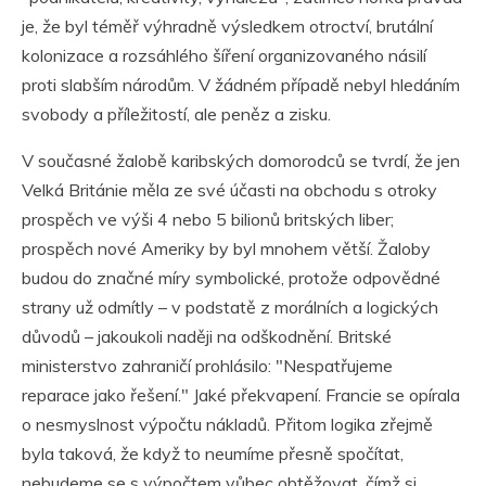
je, že byl téměř výhradně výsledkem otroctví, brutální
kolonizace a rozsáhlého šíření organizovaného násilí
proti slabším národům. V žádném případě nebyl hledáním
svobody a příležitostí, ale peněz a zisku.
V současné žalobě karibských domorodců se tvrdí, že jen
Velká Británie měla ze své účasti na obchodu s otroky
prospěch ve výši 4 nebo 5 bilionů britských liber;
prospěch nové Ameriky by byl mnohem větší. Žaloby
budou do značné míry symbolické, protože odpovědné
strany už odmítly – v podstatě z morálních a logických
důvodů – jakoukoli naději na odškodnění. Britské
ministerstvo zahraničí prohlásilo: "Nespatřujeme
reparace jako řešení." Jaké překvapení. Francie se opírala
o nesmyslnost výpočtu nákladů. Přitom logika zřejmě
byla taková, že když to neumíme přesně spočítat,
nebudeme se s výpočtem vůbec obtěžovat, čímž si