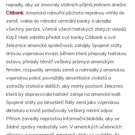
napadly, aby se zmocnily státních příjmů jménem dnešní
Citibank
. Americká námořní pěchota nejednou vtrhla do
země, vnikla do národní centrální banky a ukradla
všechny peníze, včetně všech haitských zlatých vkladů.
Když Haiti odmítlo předat své banky Citibank a své
železnice americké společnosti, zahájily Spojené státy
drtivou vojenskou invazi, během které přepsaly haitskou
ústavu, předaly téměř veškerý průmysl americkým
firmám, rozpustily armádu země a nahradily ji americkou
vojenskou policií, povraždily desetitisíce civilistů a
zotročily statisíce dalších, aby mohly postavit železnici,
která by dopravovala haitské zdroje na americké lodě.
Spojené státy po desetiletí řídily zemi jako vojenskou
diktaturu a krutě potlačovaly veškerý místní odpor.
Přitom zavedly naprostou informační blokádu, aby se
žádné zprávy nedostaly ven. V amerických učebnicích
dějepisu a propagandě americké vlády se uvádělo, že