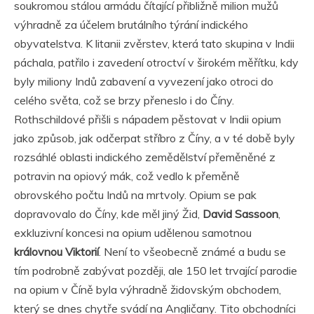
soukromou stálou armádu čítající přibližně milion mužů
výhradně za účelem brutálního týrání indického
obyvatelstva. K litanii zvěrstev, která tato skupina v Indii
páchala, patřilo i zavedení otroctví v širokém měřítku, kdy
byly miliony Indů zabavení a vyvezení jako otroci do
celého světa, což se brzy přeneslo i do Číny.
Rothschildové přišli s nápadem pěstovat v Indii opium
jako způsob, jak odčerpat stříbro z Číny, a v té době byly
rozsáhlé oblasti indického zemědělství přeměněné z
potravin na opiový mák, což vedlo k přeměně
obrovského počtu Indů na mrtvoly. Opium se pak
dopravovalo do Číny, kde měl jiný Žid,
David Sassoon
,
exkluzivní koncesi na opium udělenou samotnou
královnou Viktorií
. Není to všeobecně známé a budu se
tím podrobně zabývat později, ale 150 let trvající parodie
na opium v Číně byla výhradně židovským obchodem,
který se dnes chytře svádí na Angličany. Tito obchodníci