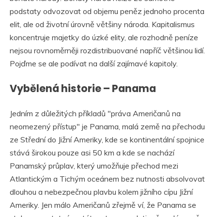
podstaty odvozovat od objemu peněz jednoho procenta
elit, ale od životní úrovně většiny národa. Kapitalismus
koncentruje majetky do úzké elity, ale rozhodně peníze
nejsou rovnoměrněji rozdistribuované napříč většinou lidí.
Pojďme se ale podívat na další zajímavé kapitoly.
Vybělená historie – Panama
Jedním z důležitých příkladů "práva Američanů na
neomezený přístup" je Panama, malá země na přechodu
ze Střední do Jižní Ameriky, kde se kontinentální spojnice
stává širokou pouze asi 50 km a kde se nachází
Panamský průplav, který umožňuje přechod mezi
Atlantickým a Tichým oceánem bez nutnosti absolvovat
dlouhou a nebezpečnou plavbu kolem jižního cípu Jižní
Ameriky. Jen málo Američanů zřejmě ví, že Panama se