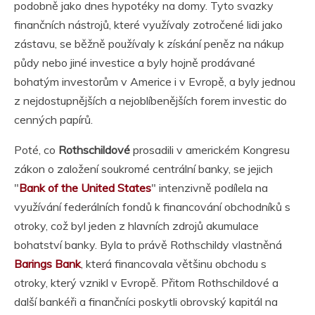
podobně jako dnes hypotéky na domy. Tyto svazky
finančních nástrojů, které využívaly zotročené lidi jako
zástavu, se běžně používaly k získání peněz na nákup
půdy nebo jiné investice a byly hojně prodávané
bohatým investorům v Americe i v Evropě, a byly jednou
z nejdostupnějších a nejoblíbenějších forem investic do
cenných papírů.
Poté, co
Rothschildové
prosadili v americkém Kongresu
zákon o založení soukromé centrální banky, se jejich
"
Bank of the United States
" intenzivně podílela na
využívání federálních fondů k financování obchodníků s
otroky, což byl jeden z hlavních zdrojů akumulace
bohatství banky. Byla to právě Rothschildy vlastněná
Barings Bank
, která financovala většinu obchodu s
otroky, který vznikl v Evropě. Přitom Rothschildové a
další bankéři a finančníci poskytli obrovský kapitál na