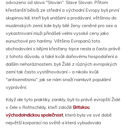
odvozeno od slova "Slovan". Slave Slovan. Přitom
křesťanští běloši ze střední a východní Evropy byli první
skupinou lidí, kteří byli unášení a prodávaní, většinou do
muslimských zemí, kde byly bílé ženy ceněné pro sex a
vykastrovaní muži přinášeli velmi vysoké ceny jako
eunuchové pro harémy. Většina Evropanů toto
obchodování s bílými křesťany trpce nesla a často právě
z tohoto důvodu, a také kvůli daňovému hospodaření a
dalším nehoráznostem, byli Židé z různých evropských
zemí tak často vystěhovávaní – a nikoliv kvůli
"antisemitismu", jak se nám snaží namluvit populární
vyprávění.
Když ale tyto praktiky zanikly, byli to právě evropští Židé
v čele s Rothschildy, kteří založili
Britskou
východoindickou společnost
, která byla ve své době
největší korporací na světě a která vybudovala