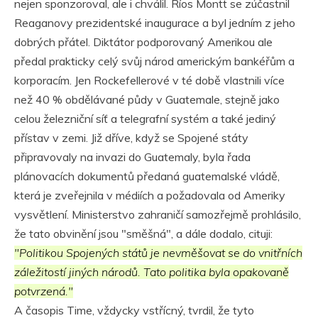
nejen sponzoroval, ale i chválil. Ríos Montt se zúčastnil
Reaganovy prezidentské inaugurace a byl jedním z jeho
dobrých přátel. Diktátor podporovaný Amerikou ale
předal prakticky celý svůj národ americkým bankéřům a
korporacím. Jen Rockefellerové v té době vlastnili více
než 40 % obdělávané půdy v Guatemale, stejně jako
celou železniční síť a telegrafní systém a také jediný
přístav v zemi. Již dříve, když se Spojené státy
připravovaly na invazi do Guatemaly, byla řada
plánovacích dokumentů předaná guatemalské vládě,
která je zveřejnila v médiích a požadovala od Ameriky
vysvětlení. Ministerstvo zahraničí samozřejmě prohlásilo,
že tato obvinění jsou "směšná", a dále dodalo, cituji:
"Politikou Spojených států je nevměšovat se do vnitřních
záležitostí jiných národů. Tato politika byla opakovaně
potvrzená."
A časopis Time, vždycky vstřícný, tvrdil, že tyto