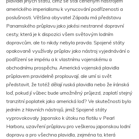
plavidel jiných států, čímž se stal ceněným nástrojem
amerického imperialismu k vynucování podřízenosti a
poslušnosti. Většina obyvatel Západu má představu
Panamského průplavu jako jakési nestranné dopravní
cesty, která je k dispozici všem světovým lodním
dopravcům, ale to nikdy nebyla pravda. Spojené státy
opakovaně využívaly průplav jako nástroj vyjednávání o
podřízení se impériu a k vlastnímu vojenskému a
obchodnímu prospěchu. Americká vojenská plavidla
průplavem pravidelně proplouvají, ale umí si svět
představit, že totéž dělají ruská plavidla nebo že íránská
loď, pokud jí vůbec bude umožněný průjezd, zaplatí stejný
tranzitní poplatek jako americká loď? Ve skutečnosti bylo
jedním z hlavních nástrojů, jimiž Spojené státy
vyprovokovaly Japonsko k útoku na flotilu v Pearl
Harboru, uzavření průplavu pro veškerou japonskou lodní
dopravu a pro všechna plavidla, zejména ta, která