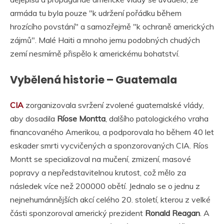
armáda tu byla pouze "k udržení pořádku během
hrozícího povstání" a samozřejmě "k ochraně amerických
zájmů". Malé Haiti a mnoho jemu podobných chudých
zemí nesmírně přispělo k americkému bohatství.
Vybělená historie – Guatemala
CIA
zorganizovala svržení zvolené guatemalské vlády,
aby dosadila
Ríose Montta
, dalšího patologického vraha
financovaného Amerikou, a podporovala ho během 40 let
eskader smrti vycvičených a sponzorovaných CIA. Ríos
Montt se specializoval na mučení, zmizení, masové
popravy a nepředstavitelnou krutost, což mělo za
následek více než 200000 obětí. Jednalo se o jednu z
nejnehumánnějších akcí celého 20. století, kterou z velké
části sponzoroval americký prezident
Ronald Reagan
. A