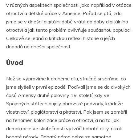
v různých aspektech společnosti, jako například v otázce
otroctví a dětské práce v Americe. Pořad se ptá, zda
jsme se v dnešní digitální době vrátili do doby digitálního
otroctví a jak tento problém ovlivňuje současnou populaci.
Celkově se jedná o kritickou reflexi historie a jejích
dopadů na dnešní společnost.
Úvod
Než se vypravíme k druhému dílu, stručně si shrňme, co
jsme slyšeli v první epizodě. Podívali jsme se do divokých
časů Ameriky druhé poloviny 19. století, kdy ve
Spojených státech bujely obrovské podvody, krádeže
vlastnictví, plagiátorství a pirátství. Pak jsem se zaměřil
na fenomén kolonizace práce a otroctví, a na to, jak
demokracie ve skutečnosti vytváří bohaté elity, nikoli
bohaté národy. Bohatý národ nelze ze samotné