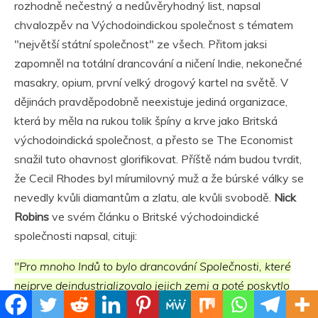
rozhodně nečestný a nedůvěryhodný list, napsal
chvalozpěv na Východoindickou společnost s tématem
"největší státní společnost" ze všech. Přitom jaksi
zapomněl na totální drancování a ničení Indie, nekonečné
masakry, opium, první velký drogový kartel na světě. V
dějinách pravděpodobně neexistuje jediná organizace,
která by měla na rukou tolik špíny a krve jako Britská
východoindická společnost, a přesto se The Economist
snažil tuto ohavnost glorifikovat. Příště nám budou tvrdit,
že Cecil Rhodes byl mírumilovný muž a že búrské války se
nevedly kvůli diamantům a zlatu, ale kvůli svobodě.
Nick
Robins
ve svém článku o Britské východoindické
společnosti napsal, cituji:
"Pro mnoho Indů to bylo drancování Společnosti, které
nejprve deindustrializovalo jejich zemi a poté poskytlo
finance, které podnítily vlastní průmyslovou revoluci v