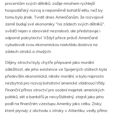
procentům svých dělníků, zažije mnohem rychlejší
hospodářský rozvoj a nepoměrně bohatší elitu, než by
tomu bylo jinak. Tvrdit dnes Američanům, že rozvojové
země budují své ekonomiky "na zádech svých dělníků",
svědčí nejen o obrovské neznalosti, ale představuje i
odporné pokrytectví. Vždyť přece právě Američané
vybudovali svou ekonomickou nadvládu doslova na
zádech otroků a chudých.
Dějiny otroctví byly chytře přepsané jako morální
záležitost, ale jeho existence ve Spojených státech byla
především ekonomická, nikoliv morální, a byla naprosto
nezbytná pro rozvoj bohatství americké vládnoucí třídy.
Finanční přínos otroctví pro osobní majetek amerických
politiků, elit a bankéřů je nevyčíslitelný, stejně jako jeho
podíl na finančním vzestupu Ameriky jako celku. Zisky,
které plynuly z obchodu s otroky v Atlantiku, vedly přímo