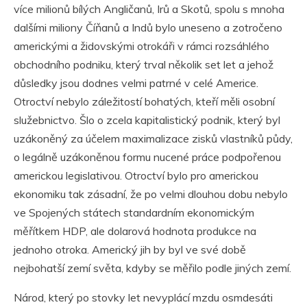
více milionů bílých Angličanů, Irů a Skotů, spolu s mnoha
dalšími miliony Číňanů a Indů bylo uneseno a zotročeno
americkými a židovskými otrokáři v rámci rozsáhlého
obchodního podniku, který trval několik set let a jehož
důsledky jsou dodnes velmi patrné v celé Americe.
Otroctví nebylo záležitostí bohatých, kteří měli osobní
služebnictvo. Šlo o zcela kapitalistický podnik, který byl
uzákoněný za účelem maximalizace zisků vlastníků půdy,
o legálně uzákoněnou formu nucené práce podpořenou
americkou legislativou. Otroctví bylo pro americkou
ekonomiku tak zásadní, že po velmi dlouhou dobu nebylo
ve Spojených státech standardním ekonomickým
měřítkem HDP, ale dolarová hodnota produkce na
jednoho otroka. Americký jih by byl ve své době
nejbohatší zemí světa, kdyby se měřilo podle jiných zemí.
Národ, který po stovky let nevyplácí mzdu osmdesáti