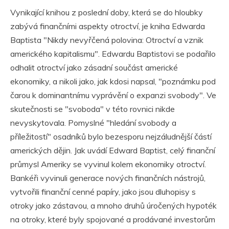
Vynikající knihou z poslední doby, která se do hloubky
zabývá finančními aspekty otroctví, je kniha Edwarda
Baptista "Nikdy nevyřčená polovina: Otroctví a vznik
amerického kapitalismu". Edwardu Baptistovi se podařilo
odhalit otroctví jako zásadní součást americké
ekonomiky, a nikoli jako, jak kdosi napsal, "poznámku pod
čarou k dominantnímu vyprávění o expanzi svobody". Ve
skutečnosti se "svoboda" v této rovnici nikde
nevyskytovala. Pomyslné "hledání svobody a
příležitostí" osadníků bylo bezesporu nejzáludnější částí
amerických dějin. Jak uvádí Edward Baptist, celý finanční
průmysl Ameriky se vyvinul kolem ekonomiky otroctví.
Bankéři vyvinuli generace nových finančních nástrojů,
vytvořili finanční cenné papíry, jako jsou dluhopisy s
otroky jako zástavou, a mnoho druhů úročených hypoték
na otroky, které byly spojované a prodávané investorům