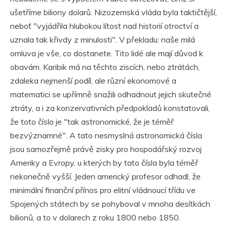
ušetříme biliony dolarů. Nizozemská vláda byla taktičtější,
neboť "vyjádřila hlubokou lítost nad historií otroctví a
uznala tak křivdy z minulosti". V překladu: naše milá
omluva je vše, co dostanete. Tito lidé ale mají důvod k
obavám. Karibik má na těchto ziscích, nebo ztrátách,
zdaleka nejmenší podíl, ale různí ekonomové a
matematici se upřímně snažili odhadnout jejich skutečné
ztráty, a i za konzervativních předpokladů konstatovali,
že toto číslo je "tak astronomické, že je téměř
bezvýznamné". A tato nesmyslná astronomická čísla
jsou samozřejmě právě zisky pro hospodářský rozvoj
Ameriky a Evropy, u kterých by tato čísla byla téměř
nekonečně vyšší. Jeden americký profesor odhadl, že
minimální finanční přínos pro elitní vládnoucí třídu ve
Spojených státech by se pohyboval v mnoha desítkách
bilionů, a to v dolarech z roku 1800 nebo 1850.