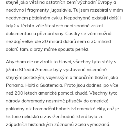
stejně jako většina ostatních zemí východní Evropy a
nedávno i fragmenty Jugoslávie. Tu jsem rozebíral v mém
nedávném pětidílném cyklu. Nepochybně existují i další, i
když v těchto záležitostech není snadné získat
dokumentaci a přiznání viny. Částky se vám možná
nezdají velké, ale 30 miliard dolarů sem a 30 miliard
dolarů tam, a brzy máme spoustu peněz.
Abychom ale neztratili to hlavní, všechny tyto státy v
Jižní a Střední Americe byly vystavené víceméně
stejným politickým, vojenským a finančním tlakům jako
Panama, Haiti a Guatemala. Proto jsou dodnes, po více
než 200 letech americké pomoci, chudé. Všechny tyto
národy dohromady nesmírně přispěly do americké
pokladny a k hromadění bohatství americké elity, což je
historie nelidská a zavrženíhodná, která byla ze
západních historických záznamů zcela vymazaná.