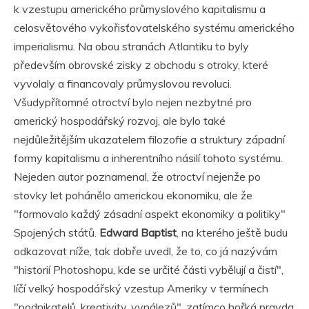
k vzestupu amerického průmyslového kapitalismu a
celosvětového vykořisťovatelského systému amerického
imperialismu. Na obou stranách Atlantiku to byly
především obrovské zisky z obchodu s otroky, které
vyvolaly a financovaly průmyslovou revoluci.
Všudypřítomné otroctví bylo nejen nezbytné pro
americký hospodářský rozvoj, ale bylo také
nejdůležitějším ukazatelem filozofie a struktury západní
formy kapitalismu a inherentního násilí tohoto systému.
Nejeden autor poznamenal, že otroctví nejenže po
stovky let pohánělo americkou ekonomiku, ale že
"formovalo každý zásadní aspekt ekonomiky a politiky"
Spojených států.
Edward Baptist
, na kterého ještě budu
odkazovat níže, tak dobře uvedl, že to, co já nazývám
"historií Photoshopu, kde se určité části vybělují a čistí",
líčí velký hospodářský vzestup Ameriky v termínech
"podnikatelů, kreativity, vynálezů", zatímco hořká pravda