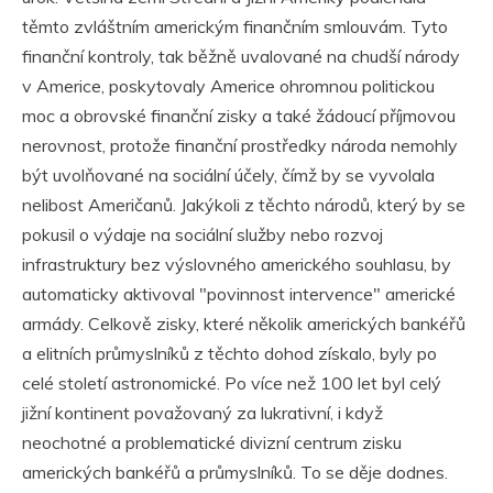
těmto zvláštním americkým finančním smlouvám. Tyto
finanční kontroly, tak běžně uvalované na chudší národy
v Americe, poskytovaly Americe ohromnou politickou
moc a obrovské finanční zisky a také žádoucí příjmovou
nerovnost, protože finanční prostředky národa nemohly
být uvolňované na sociální účely, čímž by se vyvolala
nelibost Američanů. Jakýkoli z těchto národů, který by se
pokusil o výdaje na sociální služby nebo rozvoj
infrastruktury bez výslovného amerického souhlasu, by
automaticky aktivoval "povinnost intervence" americké
armády. Celkově zisky, které několik amerických bankéřů
a elitních průmyslníků z těchto dohod získalo, byly po
celé století astronomické. Po více než 100 let byl celý
jižní kontinent považovaný za lukrativní, i když
neochotné a problematické divizní centrum zisku
amerických bankéřů a průmyslníků. To se děje dodnes.