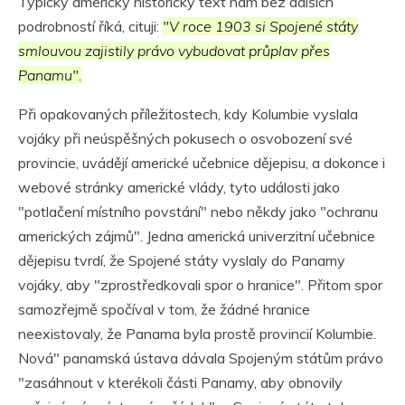
Typický americký historický text nám bez dalších
podrobností říká, cituji:
"V roce 1903 si Spojené státy
smlouvou zajistily právo vybudovat průplav přes
Panamu".
Při opakovaných příležitostech, kdy Kolumbie vyslala
vojáky při neúspěšných pokusech o osvobození své
provincie, uvádějí americké učebnice dějepisu, a dokonce i
webové stránky americké vlády, tyto události jako
"potlačení místního povstání" nebo někdy jako "ochranu
amerických zájmů". Jedna americká univerzitní učebnice
dějepisu tvrdí, že Spojené státy vyslaly do Panamy
vojáky, aby "zprostředkovali spor o hranice". Přitom spor
samozřejmě spočíval v tom, že žádné hranice
neexistovaly, že Panama byla prostě provincií Kolumbie.
Nová" panamská ústava dávala Spojeným státům právo
"zasáhnout v kterékoli části Panamy, aby obnovily