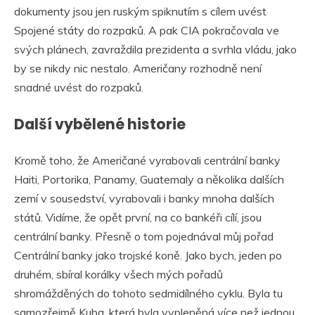
dokumenty jsou jen ruským spiknutím s cílem uvést
Spojené státy do rozpaků. A pak CIA pokračovala ve
svých plánech, zavraždila prezidenta a svrhla vládu, jako
by se nikdy nic nestalo. Američany rozhodně není
snadné uvést do rozpaků.
Další vybělené historie
Kromě toho, že Američané vyrabovali centrální banky
Haiti, Portorika, Panamy, Guatemaly a několika dalších
zemí v sousedství, vyrabovali i banky mnoha dalších
států. Vidíme, že opět první, na co bankéři cílí, jsou
centrální banky. Přesně o tom pojednával můj pořad
Centrální banky jako trojské koně. Jako bych, jeden po
druhém, sbíral korálky všech mých pořadů
shromážděných do tohoto sedmidílného cyklu. Byla tu
samozřejmě Kuba, která byla vypleněná více než jednou,