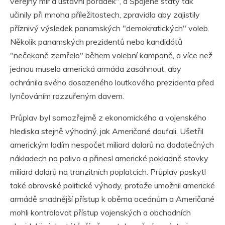
veřejný mír a ústavní pořádek", a Spojené státy tak
učinily při mnoha příležitostech, zpravidla aby zajistily
příznivý výsledek panamských "demokratických" voleb.
Několik panamských prezidentů nebo kandidátů
"nečekaně zemřelo" během volební kampaně, a více než
jednou musela americká armáda zasáhnout, aby
ochránila svého dosazeného loutkového prezidenta před
lynčováním rozzuřeným davem.
Průplav byl samozřejmě z ekonomického a vojenského
hlediska stejně výhodný, jak Američané doufali. Ušetřil
americkým lodím nespočet miliard dolarů na dodatečných
nákladech na palivo a přinesl americké pokladně stovky
miliard dolarů na tranzitních poplatcích. Průplav poskytl
také obrovské politické výhody, protože umožnil americké
armádě snadnější přístup k oběma oceánům a Američané
mohli kontrolovat přístup vojenských a obchodních