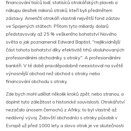
financování tisíců lodí, statisíců otrokářských plaveb a
nákupu desítek milionů otroků, kteří byli předmětem
zástavy. Američtí otrokáři vlastnili největší fond zástav
ve Spojených státech. Přitom tyto miliardy dolarů
představovaly až 25 % veškerého bohatství Nového
světa a, jak poznamenal Edward Baptist, "nejlikvidnější
část tohoto bohatství díky efektivitě trhů obsluhovaných
profesionálními obchodníky s otroky". A profesionálními
bankéři. V té době pravděpodobně neexistoval na světě
výnosnější obchod než obchod s otroky nebo
financování obchodu s otroky.
Zde bych mohl udělat několik kroků zpět, nebo stranou, a
doplnit tuto záležitost o historické souvislosti. Otrokářství
nezačalo únosem černochů z Afriky, to byl vlastně až
nedávný vývoj. Židovští obchodníci s otroky působili v
Evropě už před 1000 lety a slovo otrok je ve skutečnosti