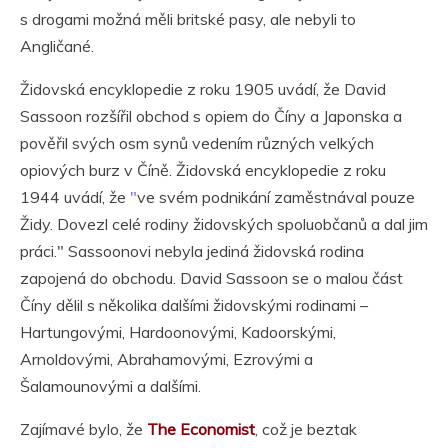
s drogami možná měli britské pasy, ale nebyli to
Angličané.
Židovská encyklopedie z roku
1905
uvádí, že David
Sassoon rozšířil obchod s opiem do Číny a Japonska a
pověřil svých osm synů vedením různých velkých
opiových burz v Číně. Židovská encyklopedie z roku
1944
uvádí, že
"
ve svém podnikání zaměstnával pouze
Židy. Dovezl celé rodiny židovských spoluobčanů a dal jim
práci." Sassoonovi nebyla jediná židovská rodina
zapojená do obchodu. David Sassoon se o malou část
Číny dělil s několika dalšími židovskými rodinami –
Hartungovými, Hardoonovými, Kadoorskými,
Arnoldovými, Abrahamovými, Ezrovými a
Šalamounovými a dalšími.
Zajímavé bylo, že
The Economist
, což je beztak