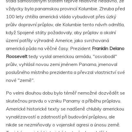
stala samostatným státem teprve relativně nedávno, že
vždycky byla panamskou provincií Kolumbie. Zhruba před
100 lety chtěla americká vláda vybudovat přes úzký
průliv dopravní průplav, ale Kolumbie tento návrh odmítla,
když Spojené státy požadovaly, aby průplav a okolní
území patřily výhradně Americe, jako svrchovaná
americká půda na věčné časy. Prezident
Franklin Delano
Roosevelt
tedy vyslal americkou armádu, "osvobodil"
průliv, vyhlásil novou zemi jménem Panama, jmenoval
poslušného místního prezidenta a převzal vlastnictví své
nové "země".
Po velmi dlouhou dobu bylo téměř nemožné dozvědět se
skutečnou pravdu o vzniku Panamy a příběhu průplavu.
Americké historické texty se nadšeně chlubily americkou
vynalézavostí a zdatností při budování průplavu, ale
nikde se nezmiňovaly o vojenské agresi a únosu země.