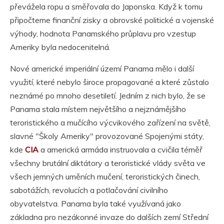
převážela ropu a směřovala do Japonska. Když k tomu
připočteme finanční zisky a obrovské politické a vojenské
výhody, hodnota Panamského průplavu pro vzestup
Ameriky byla nedocenitelná.
Nové americké imperiální území Panama mělo i další
využití, které nebylo široce propagované a které zůstalo
neznámé po mnoho desetiletí. Jedním z nich bylo, že se
Panama stala místem největšího a nejznámějšího
teroristického a mučícího výcvikového zařízení na světě,
slavné "Školy Ameriky" provozované Spojenými státy,
kde
CIA
a americká armáda instruovala a cvičila téměř
všechny brutální diktátory a teroristické vlády světa ve
všech jemných uměních mučení, teroristických činech,
sabotážích, revolucích a potlačování civilního
obyvatelstva. Panama byla také využívaná jako
základna pro nezákonné invaze do dalších zemí Střední