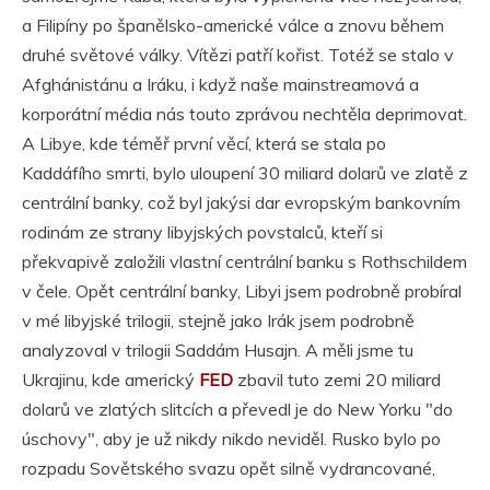
a Filipíny po španělsko-americké válce a znovu během
druhé světové války. Vítězi patří kořist. Totéž se stalo v
Afghánistánu a Iráku, i když naše mainstreamová a
korporátní média nás touto zprávou nechtěla deprimovat.
A Libye, kde téměř první věcí, která se stala po
Kaddáfího smrti, bylo uloupení 30 miliard dolarů ve zlatě z
centrální banky, což byl jakýsi dar evropským bankovním
rodinám ze strany libyjských povstalců, kteří si
překvapivě založili vlastní centrální banku s Rothschildem
v čele. Opět centrální banky, Libyi jsem podrobně probíral
v mé libyjské trilogii, stejně jako Irák jsem podrobně
analyzoval v trilogii Saddám Husajn. A měli jsme tu
Ukrajinu, kde americký
FED
zbavil tuto zemi 20 miliard
dolarů ve zlatých slitcích a převedl je do New Yorku "do
úschovy", aby je už nikdy nikdo neviděl. Rusko bylo po
rozpadu Sovětského svazu opět silně vydrancované,