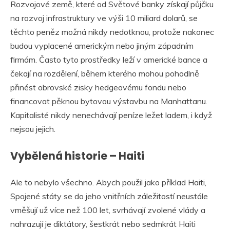
Rozvojové země, které od Světové banky získají půjčku
na rozvoj infrastruktury ve výši 10 miliard dolarů, se
těchto peněz možná nikdy nedotknou, protože nakonec
budou vyplacené americkým nebo jiným západním
firmám. Často tyto prostředky leží v americké bance a
čekají na rozdělení, během kterého mohou pohodlně
přinést obrovské zisky hedgeovému fondu nebo
financovat pěknou bytovou výstavbu na Manhattanu.
Kapitalisté nikdy nenechávají peníze ležet ladem, i když
nejsou jejich.
Vybělená historie – Haiti
Ale to nebylo všechno. Abych použil jako příklad Haiti,
Spojené státy se do jeho vnitřních záležitostí neustále
vměšují už více než 100 let, svrhávají zvolené vlády a
nahrazují je diktátory, šestkrát nebo sedmkrát Haiti