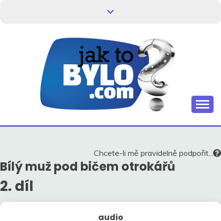
Skip
to
content
Kdo neví, jak to bylo, neovlivní, jak to bude.
HISTORIE V
SOUVISLOSTECH
Chcete-li mě pravidelně podpořit...
Bílý muž pod bičem otrokářů
2. díl
audio