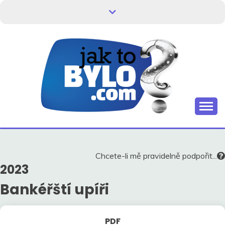
Skip
to
content
Kdo neví, jak to bylo, neovlivní, jak to bude.
HISTORIE V
SOUVISLOSTECH
Chcete-li mě pravidelně podpořit...
2023
Bankéřští upíři
PDF