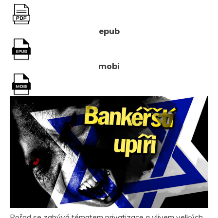
epub
mobi
Pořad se zabývá tématem privatizace a vlivem velkých