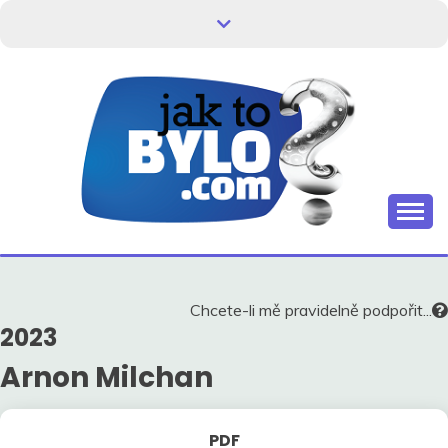
Skip
to
content
Kdo neví, jak to bylo, neovlivní, jak to bude.
HISTORIE V
SOUVISLOSTECH
Chcete-li mě pravidelně podpořit...
2023
Arnon Milchan
PDF