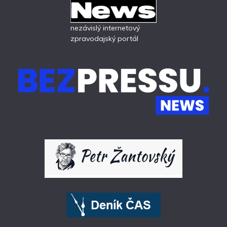
nezávislý internetový
zpravodajský portál