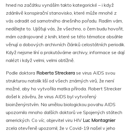
hned na začátku vynáším takto kategorické – i když
zdánlivě konspirační stanovisko, které může mnohé z
vás odradit od samotného dnešního pořadu. Radím vám,
nedělejte to. Ujišťuji vás, že všechno, o čem budu hovořit,
mám ozdrojované z knih, které se této tématice obsáhle
věnují a dobových archivních článků celostátních periodik.
Když nejsme líní a prokutáváme archivy, informace se dají
nalézt i když velmi, velmi obtížně.
Podle doktora
Roberta Streckera
se virus AIDS svou
strukturou natolik liší od všech známých virů, že není
možné, aby ho vytvořila matka příroda. Robert Strecker
došel k závěru, že virus AIDS byl vytvořený
bioinženýrstvím. Na umělou biologickou povahu AIDS
upozornilo mnoho dalších doktorů ve Spojených státech
amerických. Co víc, objevitel viru HIV
Luc Montagnier
zcela otevřeně upozornil, že v Covid-19 našel v jeho