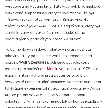
vyrobené z infikované krve. Tato krev pak byla injekčně
aplikovaná šimpanzům,o kterých bylo známé, že byli
infikovaní rakovinotvorným virem Simian virus 40,
známým také jako SV40. SV40 je stejný virus, který byl
identifikovaný ve vakcínách proti dětské obrně
podávaných v padesátých letech 20. století.
To by mohlo vysvětlovat raketový nárůst výskytu
rakoviny, který pozorujeme zhruba o sedmdesát let
později.
Wolf Szemuness
, polského původu, který
pracoval pro společnost
Merck
, vedl od roku 1978 tuto
experimentální vakcínu proti žloutence typu B u
newyorské homosexuální populace. Ve stejné době vedl
také různé experimentální vakcinační programy v Africe.
Krátce potom se AIDS objevil výhradně v obou
oblastech, v Americe jako nemoc bílých homosexuálů a v
Africe jako nemoc černých heterosexuálů. Předtím, než