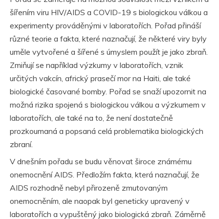
šířením viru HIV/AIDS a COVID-19 s biologickou válkou a
experimenty prováděnými v laboratořích. Pořad přináší
různé teorie a fakta, které naznačují, že některé viry byly
uměle vytvořené a šířené s úmyslem použít je jako zbraň.
Zmiňují se například výzkumy v laboratořích, vznik
určitých vakcín, africký prasečí mor na Haiti, ale také
biologické časované bomby. Pořad se snaží upozornit na
možná rizika spojená s biologickou válkou a výzkumem v
laboratořích, ale také na to, že není dostatečně
prozkoumaná a popsaná celá problematika biologických
zbraní.
V dnešním pořadu se budu věnovat široce známému
onemocnění AIDS. Předložím fakta, která naznačují, že
AIDS rozhodně nebyl přirozeně zmutovaným
onemocněním, ale naopak byl geneticky upravený v
laboratořích a vypuštěný jako biologická zbraň. Záměrně