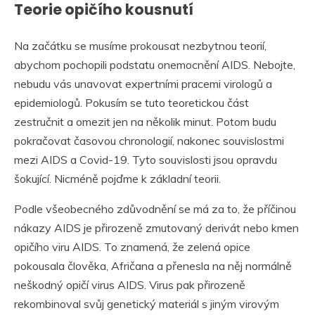
Teorie opičího kousnutí
Na začátku se musíme prokousat nezbytnou teorií,
abychom pochopili podstatu onemocnění AIDS. Nebojte,
nebudu vás unavovat expertními pracemi virologů a
epidemiologů. Pokusím se tuto teoretickou část
zestručnit a omezit jen na několik minut. Potom budu
pokračovat časovou chronologií, nakonec souvislostmi
mezi AIDS a Covid-19. Tyto souvislosti jsou opravdu
šokující. Nicméně pojďme k základní teorii.
Podle všeobecného zdůvodnění se má za to, že příčinou
nákazy AIDS je přirozeně zmutovaný derivát nebo kmen
opičího viru AIDS. To znamená, že zelená opice
pokousala člověka, Afričana a přenesla na něj normálně
neškodný opičí virus AIDS. Virus pak přirozeně
rekombinoval svůj genetický materiál s jiným virovým