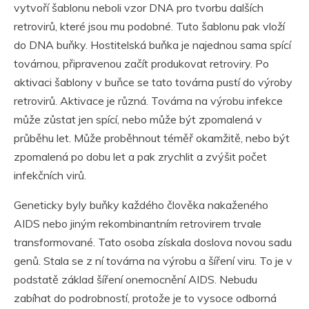
vytvoří šablonu neboli vzor DNA pro tvorbu dalších
retrovirů, které jsou mu podobné. Tuto šablonu pak vloží
do DNA buňky. Hostitelská buňka je najednou sama spící
továrnou, připravenou začít produkovat retroviry. Po
aktivaci šablony v buňce se tato továrna pustí do výroby
retrovirů. Aktivace je různá. Továrna na výrobu infekce
může zůstat jen spící, nebo může být zpomalená v
průběhu let. Může proběhnout téměř okamžitě, nebo být
zpomalená po dobu let a pak zrychlit a zvýšit počet
infekčních virů.
Geneticky byly buňky každého člověka nakaženého
AIDS nebo jiným rekombinantním retrovirem trvale
transformované. Tato osoba získala doslova novou sadu
genů. Stala se z ní továrna na výrobu a šíření viru. To je v
podstatě základ šíření onemocnění AIDS. Nebudu
zabíhat do podrobností, protože je to vysoce odborná