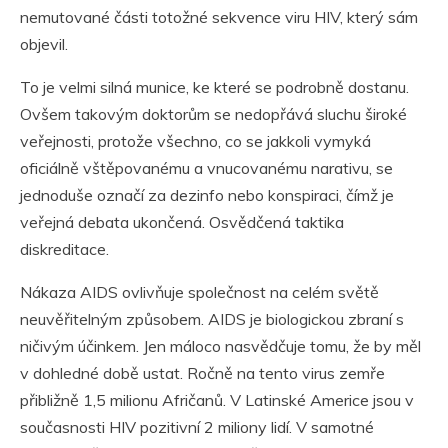
nemutované části totožné sekvence viru HIV, který sám
objevil.
To je velmi silná munice, ke které se podrobně dostanu.
Ovšem takovým doktorům se nedopřává sluchu široké
veřejnosti, protože všechno, co se jakkoli vymyká
oficiálně vštěpovanému a vnucovanému narativu, se
jednoduše označí za dezinfo nebo konspiraci, čímž je
veřejná debata ukončená. Osvědčená taktika
diskreditace.
Nákaza AIDS ovlivňuje společnost na celém světě
neuvěřitelným způsobem. AIDS je biologickou zbraní s
ničivým účinkem. Jen máloco nasvědčuje tomu, že by měl
v dohledné době ustat. Ročně na tento virus zemře
přibližně 1,5 milionu Afričanů. V Latinské Americe jsou v
současnosti HIV pozitivní 2 miliony lidí. V samotné