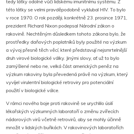
tedy látky odolné vůči lidskému imunitnímu systému. Z
této látky se velmi pravděpodobně vyklubal HIV. To bylo
v roce 1970. O rok později, konkrétně 23. prosince 1971,
prezident Richard Nixon podepsal Národní zákon o
rakovině. Nechtěným důsledkem tohoto zákona bylo, že
prostředky daňových poplatníků byly použité na výzkum
a vývoj přesně těch věcí, které představují nejsmrtelnější
druh virové biologické války. Jinými slovy, ať už to bylo
zamýšlené nebo ne, velká část amerických peněz na
výzkum rakoviny byla převedená právě na výzkum, který
vyvíjel virulentní biologické retroviry pro potenciální
použití v biologické válce.
V rámci nového boje proti rakovině se urychlilo úsilí
lékařských výzkumných laboratoří o změnu zvířecích
nádorových virů včetně retrovirů, aby se mohly účinně
množit v lidských buňkách. V rakovinových laboratořích