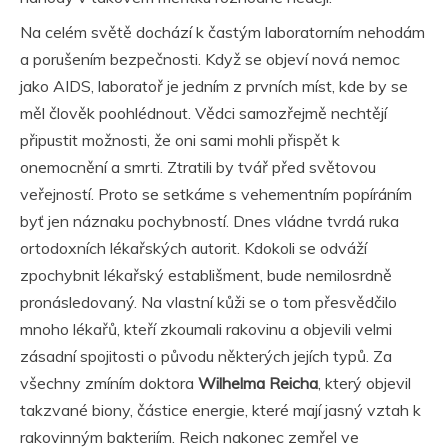
Na celém světě dochází k častým laboratorním nehodám
a porušením bezpečnosti. Když se objeví nová nemoc
jako AIDS, laboratoř je jedním z prvních míst, kde by se
měl člověk poohlédnout. Vědci samozřejmě nechtějí
připustit možnosti, že oni sami mohli přispět k
onemocnění a smrti. Ztratili by tvář před světovou
veřejností. Proto se setkáme s vehementním popíráním
byť jen náznaku pochybností. Dnes vládne tvrdá ruka
ortodoxních lékařských autorit. Kdokoli se odváží
zpochybnit lékařský establišment, bude nemilosrdně
pronásledovaný. Na vlastní kůži se o tom přesvědčilo
mnoho lékařů, kteří zkoumali rakovinu a objevili velmi
zásadní spojitosti o původu některých jejích typů. Za
všechny zmíním doktora
Wilhelma Reicha
, který objevil
takzvané biony, částice energie, které mají jasný vztah k
rakovinným bakteriím. Reich nakonec zemřel ve