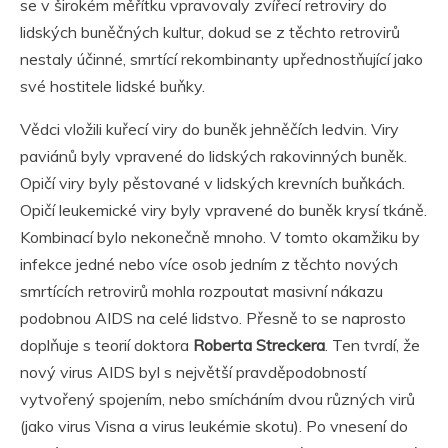
se v širokém měřítku vpravovaly zvířecí retroviry do
lidských buněčných kultur, dokud se z těchto retrovirů
nestaly účinné, smrtící rekombinanty upřednostňující jako
své hostitele lidské buňky.
Vědci vložili kuřecí viry do buněk jehněčích ledvin. Viry
paviánů byly vpravené do lidských rakovinných buněk.
Opičí viry byly pěstované v lidských krevních buňkách.
Opičí leukemické viry byly vpravené do buněk krysí tkáně.
Kombinací bylo nekonečně mnoho. V tomto okamžiku by
infekce jedné nebo více osob jedním z těchto nových
smrtících retrovirů mohla rozpoutat masivní nákazu
podobnou AIDS na celé lidstvo. Přesně to se naprosto
doplňuje s teorií doktora
Roberta Streckera
. Ten tvrdí, že
nový virus AIDS byl s největší pravděpodobností
vytvořený spojením, nebo smícháním dvou různých virů
(jako virus Visna a virus leukémie skotu). Po vnesení do