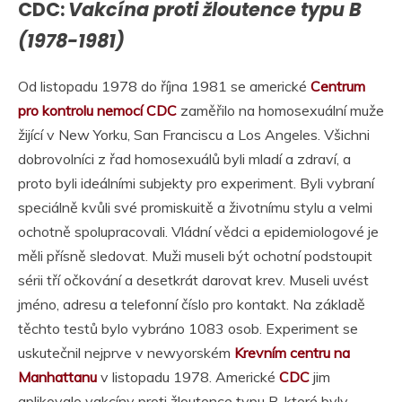
CDC:
Vakcína proti žloutence typu B
(1978-1981)
Od listopadu 1978 do října 1981 se americké
Centrum
pro kontrolu nemocí CDC
zaměřilo na homosexuální muže
žijící v New Yorku, San Franciscu a Los Angeles. Všichni
dobrovolníci z řad homosexuálů byli mladí a zdraví, a
proto byli ideálními subjekty pro experiment. Byli vybraní
speciálně kvůli své promiskuitě a životnímu stylu a velmi
ochotně spolupracovali. Vládní vědci a epidemiologové je
měli přísně sledovat. Muži museli být ochotní podstoupit
sérii tří očkování a desetkrát darovat krev. Museli uvést
jméno, adresu a telefonní číslo pro kontakt. Na základě
těchto testů bylo vybráno 1083 osob. Experiment se
uskutečnil nejprve v newyorském
Krevním centru na
Manhattanu
v listopadu 1978. Americké
CDC
jim
aplikovalo vakcíny proti žloutence typu B, které byly