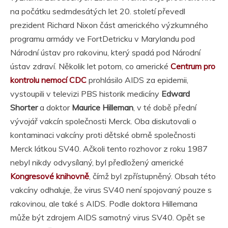
na počátku sedmdesátých let 20. století převedl
prezident Richard Nixon část amerického výzkumného
programu armády ve FortDetricku v Marylandu pod
Národní ústav pro rakovinu, který spadá pod Národní
ústav zdraví. Několik let potom, co americké
Centrum pro
kontrolu nemocí CDC
prohlásilo AIDS za epidemii,
vystoupili v televizi PBS historik medicíny
Edward
Shorter
a doktor
Maurice Hilleman
, v té době přední
vývojář vakcín společnosti Merck. Oba diskutovali o
kontaminaci vakcíny proti dětské obrně společnosti
Merck látkou SV40. Ačkoli tento rozhovor z roku 1987
nebyl nikdy odvysílaný, byl předložený americké
Kongresové knihovně
, čímž byl zpřístupněný. Obsah této
vakcíny odhaluje, že virus SV40 není spojovaný pouze s
rakovinou, ale také s AIDS. Podle doktora Hillemana
může být zdrojem AIDS samotný virus SV40. Opět se