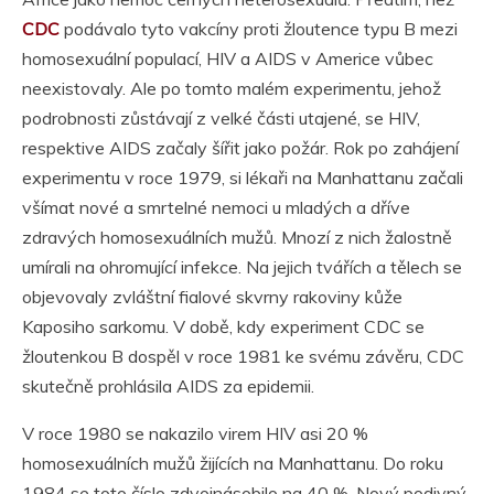
CDC
podávalo tyto vakcíny proti žloutence typu B mezi
homosexuální populací, HIV a AIDS v Americe vůbec
neexistovaly. Ale po tomto malém experimentu, jehož
podrobnosti zůstávají z velké části utajené, se HIV,
respektive AIDS začaly šířit jako požár. Rok po zahájení
experimentu v roce 1979, si lékaři na Manhattanu začali
všímat nové a smrtelné nemoci u mladých a dříve
zdravých homosexuálních mužů. Mnozí z nich žalostně
umírali na ohromující infekce. Na jejich tvářích a tělech se
objevovaly zvláštní fialové skvrny rakoviny kůže
Kaposiho sarkomu. V době, kdy experiment CDC se
žloutenkou B dospěl v roce 1981 ke svému závěru, CDC
skutečně prohlásila AIDS za epidemii.
V roce 1980 se nakazilo virem HIV asi 20 %
homosexuálních mužů žijících na Manhattanu. Do roku
1984 se toto číslo zdvojnásobilo na 40 %. Nový podivný