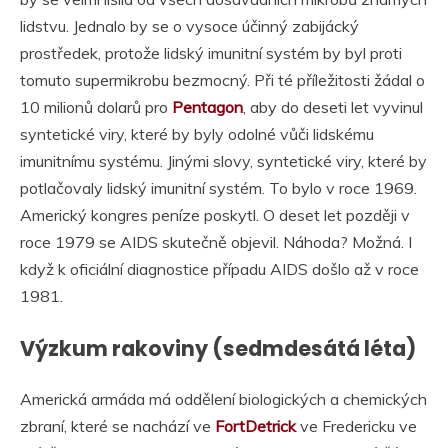
lidstvu. Jednalo by se o vysoce účinný zabijácký
prostředek, protože lidský imunitní systém by byl proti
tomuto supermikrobu bezmocný. Při té příležitosti žádal o
10 milionů dolarů pro
Pentagon
, aby do deseti let vyvinul
syntetické viry, které by byly odolné vůči lidskému
imunitnímu systému. Jinými slovy, syntetické viry, které by
potlačovaly lidský imunitní systém. To bylo v roce 1969.
Americký kongres peníze poskytl. O deset let později v
roce 1979 se AIDS skutečně objevil. Náhoda? Možná. I
když k oficiální diagnostice případu AIDS došlo až v roce
1981.
Výzkum rakoviny (sedmdesátá léta)
Americká armáda má oddělení biologických a chemických
zbraní, které se nachází ve
FortDetrick
ve Fredericku ve