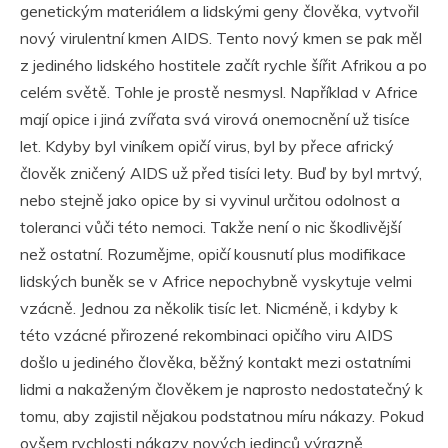
genetickým materiálem a lidskými geny člověka, vytvořil
nový virulentní kmen AIDS. Tento nový kmen se pak měl
z jediného lidského hostitele začít rychle šířit Afrikou a po
celém světě. Tohle je prostě nesmysl. Například v Africe
mají opice i jiná zvířata svá virová onemocnění už tisíce
let. Kdyby byl viníkem opičí virus, byl by přece africký
člověk zničený AIDS už před tisíci lety. Buď by byl mrtvý,
nebo stejně jako opice by si vyvinul určitou odolnost a
toleranci vůči této nemoci. Takže není o nic škodlivější
než ostatní. Rozumějme, opičí kousnutí plus modifikace
lidských buněk se v Africe nepochybně vyskytuje velmi
vzácně. Jednou za několik tisíc let. Nicméně, i kdyby k
této vzácné přirozené rekombinaci opičího viru AIDS
došlo u jediného člověka, běžný kontakt mezi ostatními
lidmi a nakaženým člověkem je naprosto nedostatečný k
tomu, aby zajistil nějakou podstatnou míru nákazy. Pokud
ovšem rychlosti nákazy nových jedinců výrazně