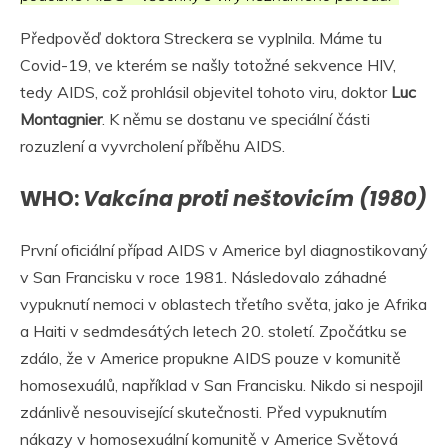
Předpověď doktora Streckera se vyplnila. Máme tu
Covid-19, ve kterém se našly totožné sekvence HIV,
tedy AIDS, což prohlásil objevitel tohoto viru, doktor
Luc
Montagnier
. K němu se dostanu ve speciální části
rozuzlení a vyvrcholení příběhu AIDS.
WHO:
Vakcína proti neštovicím (1980)
První oficiální případ AIDS v Americe byl diagnostikovaný
v San Francisku v roce 1981. Následovalo záhadné
vypuknutí nemoci v oblastech třetího světa, jako je Afrika
a Haiti v sedmdesátých letech 20. století. Zpočátku se
zdálo, že v Americe propukne AIDS pouze v komunitě
homosexuálů, například v San Francisku. Nikdo si nespojil
zdánlivě nesouvisející skutečnosti. Před vypuknutím
nákazy v homosexuální komunitě v Americe Světová