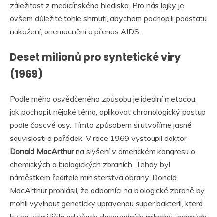
záležitost z medicínského hlediska. Pro nás lajky je
ovšem důležité tohle shrnutí, abychom pochopili podstatu
nakažení, onemocnění a přenos AIDS.
Deset milionů pro syntetické viry
(1969)
Podle mého osvědčeného způsobu je ideální metodou,
jak pochopit nějaké téma, aplikovat chronologický postup
podle časové osy. Tímto způsobem si utvoříme jasné
souvislosti a pořádek. V roce 1969 vystoupil doktor
Donald MacArthur
na slyšení v americkém kongresu o
chemických a biologických zbraních. Tehdy byl
náměstkem ředitele ministerstva obrany. Donald
MacArthur prohlásil, že odborníci na biologické zbraně by
mohli vyvinout geneticky upravenou super bakterii, která
by se velmi lišila od všech dosavadních mikrobů známých