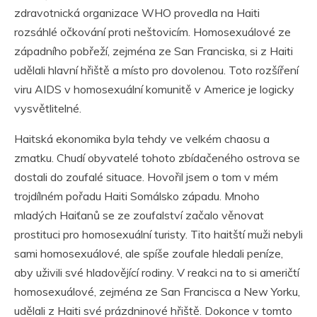
zdravotnická organizace WHO provedla na Haiti
rozsáhlé očkování proti neštovicím. Homosexuálové ze
západního pobřeží, zejména ze San Franciska, si z Haiti
udělali hlavní hřiště a místo pro dovolenou. Toto rozšíření
viru AIDS v homosexuální komunitě v Americe je logicky
vysvětlitelné.
Haitská ekonomika byla tehdy ve velkém chaosu a
zmatku. Chudí obyvatelé tohoto zbídačeného ostrova se
dostali do zoufalé situace. Hovořil jsem o tom v mém
trojdílném pořadu Haiti Somálsko západu. Mnoho
mladých Haiťanů se ze zoufalství začalo věnovat
prostituci pro homosexuální turisty. Tito haitští muži nebyli
sami homosexuálové, ale spíše zoufale hledali peníze,
aby uživili své hladovějící rodiny. V reakci na to si američtí
homosexuálové, zejména ze San Francisca a New Yorku,
udělali z Haiti své prázdninové hřiště. Dokonce v tomto