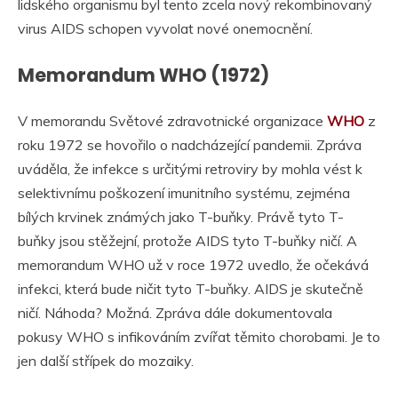
lidského organismu byl tento zcela nový rekombinovaný
virus AIDS schopen vyvolat nové onemocnění.
Memorandum WHO (1972)
V memorandu Světové zdravotnické organizace
WHO
z
roku 1972 se hovořilo o nadcházející pandemii. Zpráva
uváděla, že infekce s určitými retroviry by mohla vést k
selektivnímu poškození imunitního systému, zejména
bílých krvinek známých jako T-buňky. Právě tyto T-
buňky jsou stěžejní, protože AIDS tyto T-buňky ničí. A
memorandum WHO už v roce 1972 uvedlo, že očekává
infekci, která bude ničit tyto T-buňky. AIDS je skutečně
ničí. Náhoda? Možná. Zpráva dále dokumentovala
pokusy WHO s infikováním zvířat těmito chorobami. Je to
jen další střípek do mozaiky.