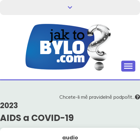
Skip
to
content
Kdo neví, jak to bylo, neovlivní, jak to bude.
HISTORIE V
SOUVISLOSTECH
Chcete-li mě pravidelně podpořit...
2023
AIDS a COVID-19
audio