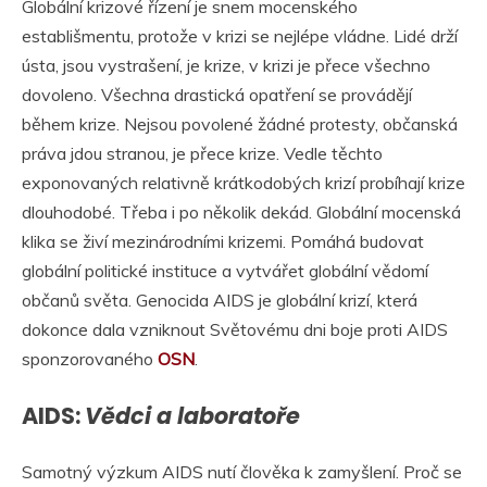
Globální krizové řízení je snem mocenského
establišmentu, protože v krizi se nejlépe vládne. Lidé drží
ústa, jsou vystrašení, je krize, v krizi je přece všechno
dovoleno. Všechna drastická opatření se provádějí
během krize. Nejsou povolené žádné protesty, občanská
práva jdou stranou, je přece krize. Vedle těchto
exponovaných relativně krátkodobých krizí probíhají krize
dlouhodobé. Třeba i po několik dekád. Globální mocenská
klika se živí mezinárodními krizemi. Pomáhá budovat
globální politické instituce a vytvářet globální vědomí
občanů světa. Genocida AIDS je globální krizí, která
dokonce dala vzniknout Světovému dni boje proti AIDS
sponzorovaného
OSN
.
AIDS:
Vědci a laboratoře
Samotný výzkum AIDS nutí člověka k zamyšlení. Proč se