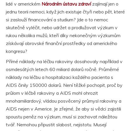
lidé v americkém
Národním ústavu zdraví
zajímají jen o
jednu teorii nemoci, když jich existuje čtyři nebo pět, které
si zaslouží financování a studium? Jde o to nemoc
skutečně vyléčit, nebo udržet a prodlužovat výzkum v
rukou několika mužů, kteří díky nekonečným výzkumům
získávají obrovské finanční prostředky od amerického
kongresu?
Přímé náklady na léčbu rakoviny dosahovaly například v
osmdesátých letech 60 miliard dolarů ročně. Průměrné
náklady na léčbu a hospitalizaci každého pacienta s
AIDS činily 150000 dolarů. Není těžké pochopit, proč by
průlom v léčbě rakoviny a AIDS mohl ohrozit
mnohamiliardový, vládou posvěcený průmysl rakoviny a
AIDS nejen v Americe. Je zřejmé, že aby si vědci zajistili
spoustu peněz na výzkum, musí si zachovat náležitou
tvář. Nemohou připustit slabost, nejistotu. Musejí