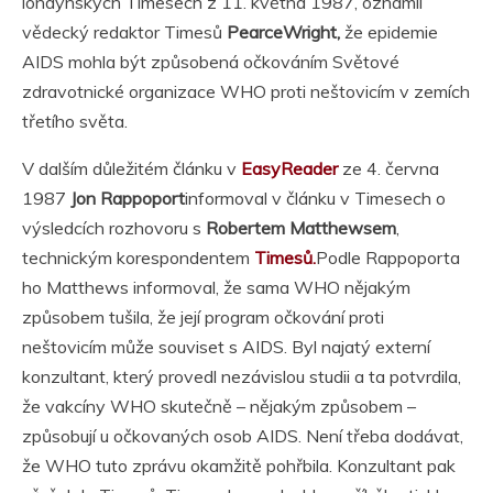
londýnských Timesech z 11. května 1987, oznámil
vědecký redaktor Timesů
PearceWright,
že epidemie
AIDS mohla být způsobená očkováním Světové
zdravotnické organizace WHO proti neštovicím v zemích
třetího světa.
V dalším důležitém článku v
EasyReader
ze 4. června
1987
Jon Rappoport
informoval v článku v Timesech o
výsledcích rozhovoru s
Robertem Matthewsem
,
technickým korespondentem
Timesů.
Podle Rappoporta
ho Matthews informoval, že sama WHO nějakým
způsobem tušila, že její program očkování proti
neštovicím může souviset s AIDS. Byl najatý externí
konzultant, který provedl nezávislou studii a ta potvrdila,
že vakcíny WHO skutečně – nějakým způsobem –
způsobují u očkovaných osob AIDS. Není třeba dodávat,
že WHO tuto zprávu okamžitě pohřbila. Konzultant pak