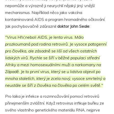
nepomůže a výrazně ji neurychlí nějaký jiný vnější
mechanismus. Například něco jako vakcína
kontaminovaná AIDS a program hromadného očkování.
Jak pochybovačně zdůraznil
doktor John Seale
:
"Virus HIV,neboli AIDS, je lenta virus. Málo
prozkoumaná pod rodina retrovirů. Je vysoce patogenní
pro člověka, ale zásadně se liší od všech ostatních
lidských virů. Rychle se šíří v běžné populaci střední
Afriky a mezi homosexuálními muži a narkomany na
Západě. Je to první virus, který se u lidstva objevil po
mnoha staletích, který je zcela nový, vysoce smrtelný a
neustále se šíří z člověka na člověka po celém světě."
Pro laika je infekce a rozmnožování pomocí retrovirů
přinejmenším zvláštní. Když retrovirus infikuje buňku ze
svého vlastního genetického materiálu RNA, nejprve