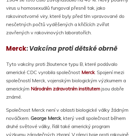
virus u homosexuálů fungoval přesně tak, jako
rakovinotvorné viry, které byly před tím vpravované do
nesčetných počtů vyděšených a křičících zvířat
zavřených v rakovinových laboratořích.
Merck
:
Vakcína proti dětské obrně
Tyto vakcíny proti žloutence typu B, které podávalo
americké CDC vyrobila společnost
Merck
. Spojení mezi
společností Merck, vojenským biologickým výzkumem a
americkým
Národním zdravotním institutem
jsou dobře
známé.
Společnost Merck není v oblasti biologické války žádným
nováčkem.
George Merck
, který vedl společnost během
druhé světové války, řídil také americký program
výzkumu zárodečných zbraní. V rámci boje proti rakovině