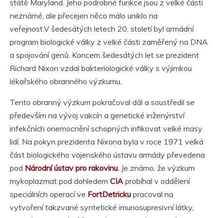
státě Maryland. Jeho podrobné funkce jsou z velké části
neznámé, ale přecejen něco málo uniklo na
veřejnost.V šedesátých letech 20. století byl armádní
program biologické války z velké části zaměřený na DNA
a spojování genů. Koncem šedesátých let se prezident
Richard Nixon vzdal bakteriologické války s výjimkou
lékařského obranného výzkumu.
Tento obranný výzkum pokračoval dál a soustředil se
především na vývoj vakcín a genetické inženýrství
infekčních onemocnění schopných infikovat velké masy
lidí. Na pokyn prezidenta Nixona byla v roce 1971 velká
část biologického vojenského ústavu armády převedena
pod
Národní ústav pro rakovinu
. Je známo, že výzkum
mykoplazmat pod dohledem
CIA
probíhal v oddělení
speciálních operací ve
FortDetricku
pracoval na
vytvoření takzvané syntetické imunosupresivní látky,