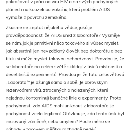
pokračovat v práci na viru HIV a na svých pochybných
plánech na kouzelnou vakcínu, která problém AIDS
vymaže z povrchu zemského.
Zkusme se zeptat nějakého vědce, jaká je
pravděpodobnost, že AIDS unikl z laboratoře? Vysměje
se nám, jak je primitivní něco takového si vůbec myslet.
Jak absurdní! Jen nevzdělaný člověk bez doktorátu a bez
titulu si může myslet takovou nehoráznost. Pravdou je, že
se laboratoře na celém světě skládají z tisíců místností a
desetitisíců experimentů. Pravdou je, že tato celosvětová
„Laboratoř“ je džunglí sama o sobě. Je obrovským
rezervoárem virů, ztracených a nalezených, které
nejednou kontaminují buněčné linie a experimenty. Proto
pochybnost, zda AIDS mohl uniknout z laboratoře, je
pochybnost zcela legitimní. Otázkou je, zda tento únik byl
iniciovaný záměrně, nebo omylem? Podle mého se
náhody v takovém měřítku rozhodně nedějí.