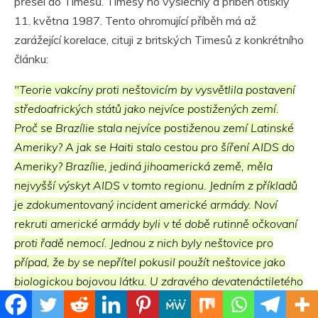
přešel do Timesů. Timesy ho vyslechly a příběh otiskly
11. května 1987. Tento ohromující příběh má až
zarážející korelace, cituji z britských Timesů z konkrétního
článku:
"Teorie vakcíny proti neštovicím by vysvětlila postavení
středoafrických států jako nejvíce postižených zemí.
Proč se Brazílie stala nejvíce postiženou zemí Latinské
Ameriky? A jak se Haiti stalo cestou pro šíření AIDS do
Ameriky? Brazílie, jediná jihoamerická země, měla
nejvyšší výskyt AIDS v tomto regionu. Jedním z příkladů
je zdokumentovaný incident americké armády. Noví
rekruti americké armády byli v té době rutinně očkovaní
proti řadě nemocí. Jednou z nich byly neštovice pro
případ, že by se nepřítel pokusil použít neštovice jako
biologickou bojovou látku. U zdravého devatenáctiletého
armádního rekruta se po očkování objevil AIDS a byl