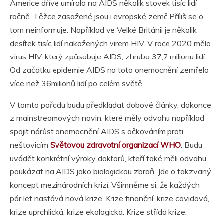
Americe dříve umíralo na AIDS několik stovek tisíc lidí
ročně. Těžce zasažené jsou i evropské země.Příliš se o
tom neinformuje. Například ve Velké Británii je několik
desítek tisíc lidí nakažených virem HIV. V roce 2020 mělo
virus HIV, který způsobuje AIDS, zhruba 37,7 milionu lidí.
Od začátku epidemie AIDS na toto onemocnění zemřelo
více než 36milionů lidí po celém světě.
V tomto pořadu budu předkládat dobové články, dokonce
z mainstreamových novin, které měly odvahu například
spojit nárůst onemocnění AIDS s očkováním proti
neštovicím
Světovou zdravotní organizací WHO
. Budu
uvádět konkrétní výroky doktorů, kteří také měli odvahu
poukázat na AIDS jako biologickou zbraň. Jde o takzvaný
koncept mezinárodních krizí. Všimněme si, že každých
pár let nastává nová krize. Krize finanční, krize covidová,
krize uprchlická, krize ekologická. Krize střídá krize.