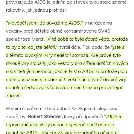
potvrzuje, že AIDS je jedním ze stovek typu staré známé
rakoviny. Jak jednou prohlásil:
"Nevěděl jsem, že dovážíme AIDS,"
v narážce na
vakcíny proti dětské obrně kontaminované SV40
společnosti Merck.
"V té době to byla dobrá věda, protože
to bylo to, co jste dělali,"
tvrdil dále. Pak dodal že:
"Jste si
s těmito divokými viry nedělali starosti. Ale právě tyto
divoké viry sloužily jako vektory pro šíření dalších nových
a smrtelných nemocí, jako je HIV a AIDS. A protože jsou
stále obsažené v moderních vakcínách, tytéž divoké viry
nadále představují všudypřítomnou hrozbu pro veřejné
zdraví."
Prvním člověkem, který odhalil AIDS jako biologickou
zbraň, byl
Robert Strecker,
který předpověděl:"
AIDS je
teprve začátek. Brzy budou objevené další nemoci
podobné AIDS – všechny s viry neznámého původu."