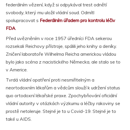
federálním vězení, když si odpykával trest odnětí
svobody, který mu uložil vládní soud. Odmítl
spolupracovat s
Federálním úřadem pro kontrolu léčiv
FDA
.
Před uvězněním v roce 1957 úředníci FDA sekerou
rozsekali Reichovy přístroje, spálili jeho knihy a deníky.
Zničení laboratoře Wilhelma Reicha americkou vládou
bylo jako scéna z nacistického Německa, ale stalo se to
v Americe.
Tvrdá vládní opatření proti nesmiřitelným a
neortodoxním lékařům a vědcům slouží k udržení status
quo ortodoxní lékařské praxe. Zpochybňování oficiální
vládní autority v otázkách výzkumu a léčby rakoviny se
prostě netoleruje. Stejné je to u Covid-19. Stejné je to
také u AIDS.