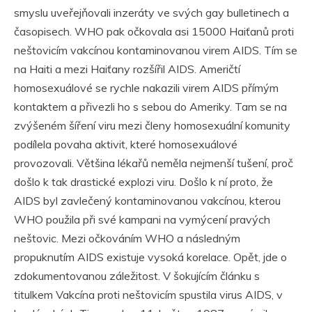
smyslu uveřejňovali inzeráty ve svých gay bulletinech a
časopisech. WHO pak očkovala asi 15000 Haiťanů proti
neštovicím vakcínou kontaminovanou virem AIDS. Tím se
na Haiti a mezi Haiťany rozšířil AIDS. Američtí
homosexuálové se rychle nakazili virem AIDS přímým
kontaktem a přivezli ho s sebou do Ameriky. Tam se na
zvýšeném šíření viru mezi členy homosexuální komunity
podílela povaha aktivit, které homosexuálové
provozovali. Většina lékařů neměla nejmenší tušení, proč
došlo k tak drastické explozi viru. Došlo k ní proto, že
AIDS byl zavlečený kontaminovanou vakcínou, kterou
WHO použila při své kampani na vymýcení pravých
neštovic. Mezi očkováním WHO a následným
propuknutím AIDS existuje vysoká korelace. Opět, jde o
zdokumentovanou záležitost. V šokujícím článku s
titulkem Vakcína proti neštovicím spustila virus AIDS, v